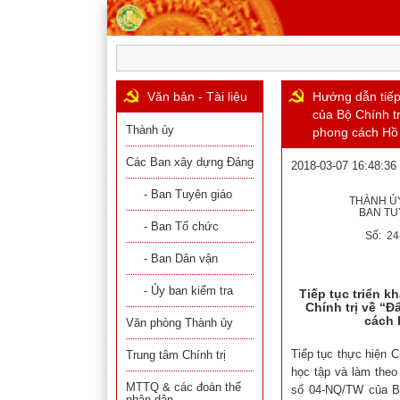
Văn bản - Tài liệu
Hướng dẫn tiếp 
của Bộ Chính t
Thành ủy
phong cách Hồ 
Các Ban xây dựng Đảng
2018-03-07 16:48:36
- Ban Tuyên giáo
THÀNH Ủ
BAN TU
- Ban Tổ chức
Số: 2
- Ban Dân vận
- Ủy ban kiểm tra
Tiếp tục triển k
Chính trị về “
cách 
Văn phòng Thành ủy
Tiếp tục thực hiện 
Trung tâm Chính trị
học tập và làm theo
MTTQ & các đoàn thể
số 04-NQ/TW của B
nhân dân