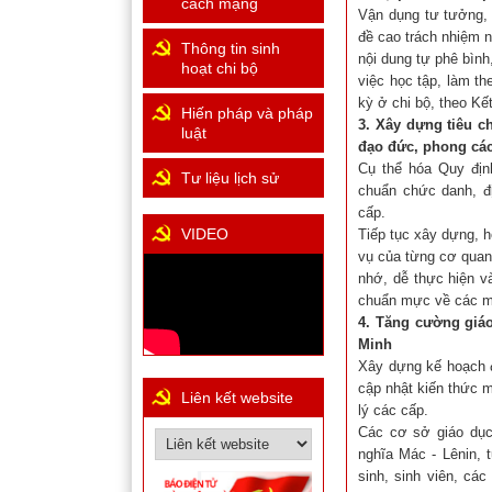
cách mạng
Vận dụng tư tưởng, 
đề cao trách nhiệm 
Thông tin sinh
nội dung tự phê bình
hoạt chi bộ
việc học tập, làm t
kỳ ở chi bộ, theo Kế
Hiến pháp và pháp
3. Xây dựng tiêu 
luật
đạo đức, phong cá
Cụ thể hóa Quy địn
Tư liệu lịch sử
chuẩn chức danh, đị
cấp.
VIDEO
Tiếp tục xây dựng, 
vụ của từng cơ quan
nhớ, dễ thực hiện v
chuẩn mực về các mố
4. Tăng cường giáo
Minh
Xây dựng kế hoạch đà
cập nhật kiến thức m
Liên kết website
lý các cấp.
Các cơ sở giáo dục,
nghĩa Mác - Lênin, 
sinh, sinh viên, các