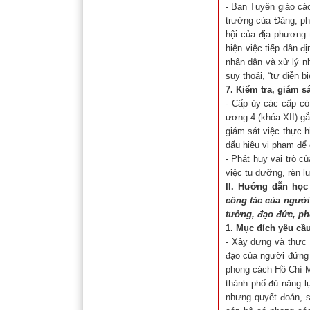
- Ban Tuyên giáo cá
trưởng của Đảng, ph
hội của địa phương 
hiện việc tiếp dân đị
nhân dân và xử lý n
suy thoái, “tự diễn b
7. Kiểm tra, giám sá
- Cấp ủy các cấp có
ương 4 (khóa XII) gắ
giám sát việc thực h
dấu hiệu vi phạm để
- Phát huy vai trò c
việc tu dưỡng, rèn l
II. Hướng dẫn học
công tác của người
tưởng, đạo đức, p
1. Mục đích yêu cầ
- Xây dựng và thực 
đạo của người đứng 
phong cách Hồ Chí M
thành phố đủ năng l
nhưng quyết đoán, s