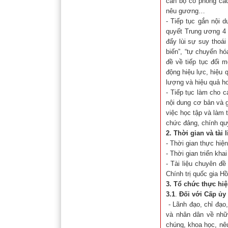
cán bộ có phong các
nêu gương…
- Tiếp tục gắn nội 
quyết Trung ương 4 
đẩy lùi sự suy thoái
biến”, “tự chuyển hó
đề về tiếp tục đổi 
động hiệu lực, hiệu 
lượng và hiệu quả h
- Tiếp tục làm cho 
nội dung cơ bản và 
việc học tập và làm 
chức đảng, chính quy
2. Thời gian và tài l
- Thời gian thực hiệ
- Thời gian triển kh
- Tài liệu chuyên đ
Chính trị quốc gia H
3. Tổ chức thực hi
3.1
.
Đối với
Cấp ủy 
- Lãnh đạo, chỉ đạo,
và nhân dân về nhữ
chúng, khoa học, nê