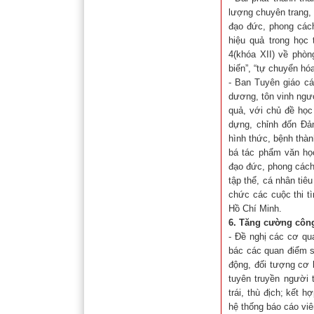
lượng chuyên trang,
đạo đức, phong cách
hiệu quả trong học
4(khóa XII) về phòn
biến”, “tự chuyển hóa
- Ban Tuyên giáo cá
dương, tôn vinh ngườ
quả, với chủ đề học
dựng, chỉnh đốn Đản
hình thức, bệnh thà
bá tác phẩm văn học
đạo đức, phong cách
tập thể, cá nhân tiê
chức các cuộc thi t
Hồ Chí Minh.
6. Tăng cường công 
- Đề nghị các cơ qu
bác các quan điểm sa
động, đối tượng cơ 
tuyên truyền người t
trái, thù địch; kết 
hệ thống báo cáo viê