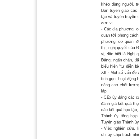
khéo dùng người, tr
Ban tuyên giáo các 
tập và tuyên truyền
đơn vị.
- Các địa phương, c
quan tới phong cách
phương, cơ quan, đơ
thị, nghị quyết của
vị, đặc biệt là Ngh
Đảng; ngăn chặn, đẩy
biểu hiện “tự diễn b
XII - Một số vấn đề 
tinh gọn, hoạt động 
nâng cao chất lượn
lập.
- Cấp ủy đảng các cấ
đánh giá kết quả th
cáo kết quả học tập,
Thành ủy tổng hợp
Tuyên giáo Thành ủy
- Việc nghiên cứu, 
chi ủy chịu trách nh