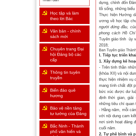
dựng, chỉnh đốn Đảng
lối sống, những biểu 
Học tập và làm
Thực hiện Hướng d
theo lời Bác
ương về học tập ch
người đứng đầu, của
Văn bản - chính
phong cách Hồ Chí
sách mới
Tuyên giáo tỉnh ủy v
2018;
Chuyên trang Đại
Ban Tuyên giáo Thành 
hội Đảng bộ các
I. Tiếp tục triển kh
cấp
1. Xây dựng kế hoạ
- Trên tinh thần nh
Thông tin tuyên
(khóa XII) và nội d
truyền
thực hiện nhiệm vụ c
mang tính chất đột 
Biển đảo quê
bức xúc được dư luậ
hương
định thời gian, giả
những tiêu chí quan 
Bảo vệ nền tảng
- Hằng năm, mỗi cán
tư tưởng của Đảng
với nội dung cam kết
nơi sinh hoạt đảng 
Bắc Ninh - Thành
cuối năm.
phố văn hiến và
2. Tự phê bình và 