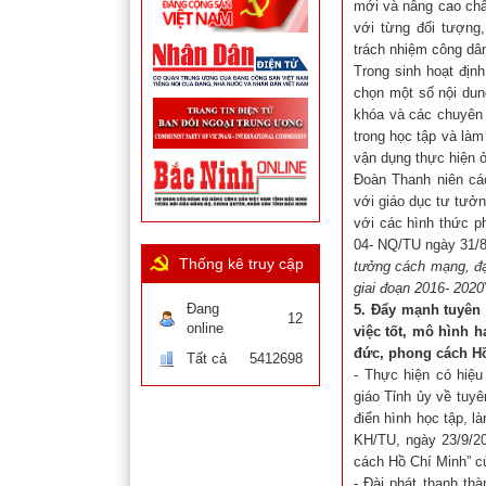
mới và nâng cao chất
với từng đối tượng,
trách nhiệm công dân
Trong sinh hoạt định
chọn một số nội dun
khóa và các chuyên 
trong học tập và làm
vận dụng thực hiện 
Đoàn Thanh niên các
với giáo dục tư tưở
với các hình thức p
04- NQ/TU ngày 31/8
Thống kê truy cập
tưởng cách mạng, đạo
giai đoạn 2016- 2020
Đang
5. Đẩy mạnh tuyên
12
online
việc tốt, mô hình h
đức, phong cách H
Tất cả
5412698
- Thực hiện có hiệ
giáo Tỉnh ủy về tuyê
điển hình học tập, 
KH/TU, ngày 23/9/2
cách Hồ Chí Minh” c
- Đài phát thanh th