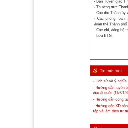
- Ban Tuyên giáo Tỉn
- Thường trực Thành
- Các đ/c Thành ủy v
- Các phòng, ban,
đoàn thể Thành phố (
- Các chi, đảng bộ tr
- Lưu BTG.
Tin mới hơn
- Lịch sử và ý nghĩ
- Hướng dẫn tuyên tr
đua ái quốc (11/6/194
- Hướng dẫn công tá
- Hướng dẫn XD bản 
tập và làm theo tư 