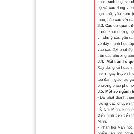
chức sinh hoạt về nh
bộ và các đảng viên
hạn chế, yếu kém (
theo; báo cáo với cấ
3.3.
Các cơ quan, đ
Triển khai những nộ
vị, chú ý các yêu c
về đẩy mạnh học tập
vào các đợt phát độn
trên các phương tiện
3.4.
Mặt trận Tổ qu
Xây dựng kế hoạch, 
niệm ngày truyền th
tọa đàm, giao lưu gặ
phương pháp phù hợp
3.5.
Một số ngành t
- Đài phát thanh thà
lượng các chuyên tr
Hồ Chí Minh, kinh n
điển hình tiên tiến
Minh.
- Phân hội Văn học
phẩm văn học nghệ 