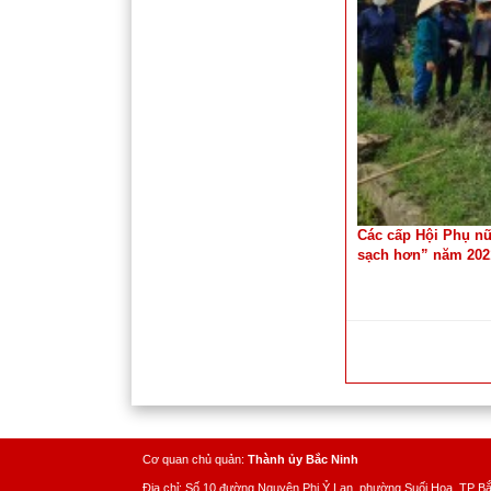
Các cấp Hội Phụ nữ
sạch hơn” năm 202
Cơ quan chủ quản:
Thành ủy Bắc Ninh
Địa chỉ: Số 10 đường Nguyên Phi Ỷ Lan, phường Suối Hoa, TP B