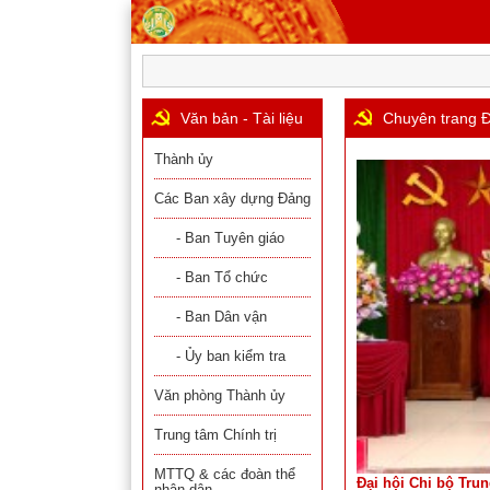
Văn bản - Tài liệu
Chuyên trang Đ
Thành ủy
Các Ban xây dựng Đảng
- Ban Tuyên giáo
- Ban Tổ chức
- Ban Dân vận
- Ủy ban kiểm tra
Văn phòng Thành ủy
Trung tâm Chính trị
MTTQ & các đoàn thể
Đại hội Chi bộ Trun
nhân dân