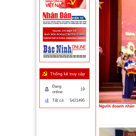
Thống kê truy cập
Đang
19
online
Tất cả
5421495
Người doanh nhân h