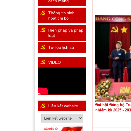
cách mạng
Thông tin sinh
hoạt chi bộ
Hiến pháp và pháp
luật
Tư liệu lịch sử
VIDEO
Đại hội Đảng bộ Tr
Liên kết website
nhiệm kỳ 2025 - 20