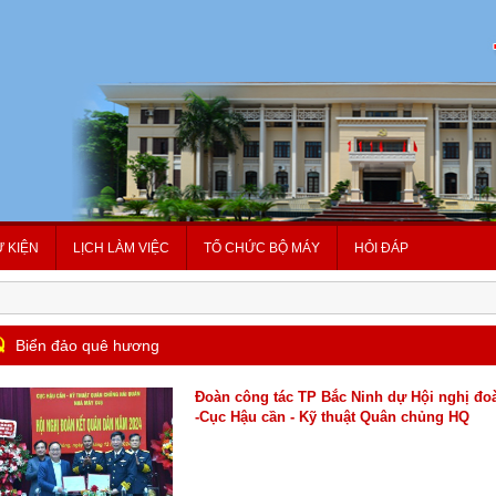
Ự KIỆN
LỊCH LÀM VIỆC
TỔ CHỨC BỘ MÁY
HỎI ĐÁP
Biển đảo quê hương
Đoàn công tác TP Bắc Ninh dự Hội nghị đo
-Cục Hậu cần - Kỹ thuật Quân chủng HQ