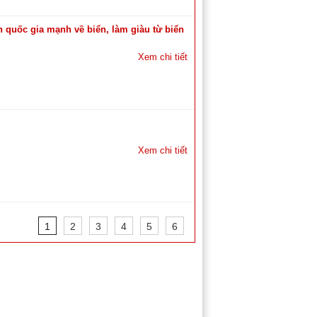
h quốc gia mạnh về biển, làm giàu từ biển
Xem chi tiết
Xem chi tiết
1
2
3
4
5
6