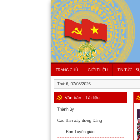
TRANG CHỦ
GIỚI THIỆU
TIN TỨC - S
Thứ 6, 07/08/2026
Văn bản - Tài liệu
Thành ủy
Các Ban xây dựng Đảng
- Ban Tuyên giáo