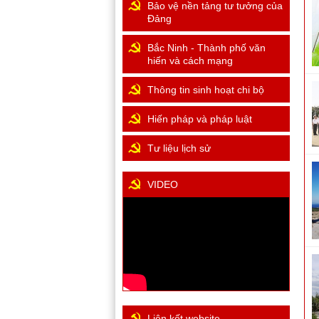
Bảo vệ nền tảng tư tưởng của
Đảng
Bắc Ninh - Thành phố văn
hiến và cách mạng
Thông tin sinh hoạt chi bộ
Hiến pháp và pháp luật
Tư liệu lịch sử
VIDEO
Liên kết website