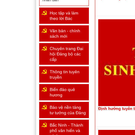
Học tập và làm
theo lời Bác
Văn bản - chính
sách mới
Chuyên trang Đại
hội Đảng bộ các
cấp
Thông tin tuyên
truyền
Biển đảo quê
hương
Bảo vệ nền tảng
Định hướng tuyên t
tư tưởng của Đảng
Bắc Ninh - Thành
phố văn hiến và