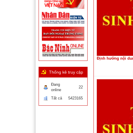
Định hướng nội dun
Thống kê truy cập
Đang
22
online
Tất cả
5423165