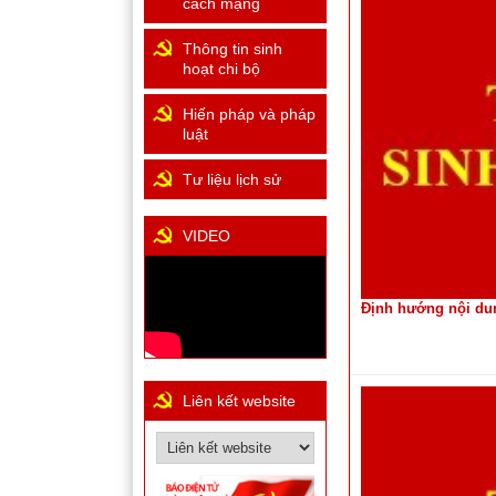
cách mạng
Thông tin sinh
hoạt chi bộ
Hiến pháp và pháp
luật
Tư liệu lịch sử
VIDEO
Định hướng nội dun
Liên kết website