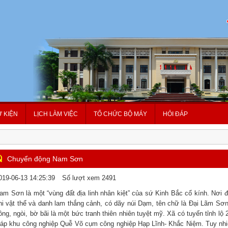
Ự KIỆN
LỊCH LÀM VIỆC
TỔ CHỨC BỘ MÁY
HỎI ĐÁP
Chuyển động Nam Sơn
019-06-13 14:25:39
Số lượt xem 2491
am Sơn là một “vùng đất địa linh nhân kiệt” của sứ Kinh Bắc cổ kính. Nơi đây
hi vật thể và danh lam thắng cảnh, có dãy núi Dạm, tên chữ là Đại Lãm S
ông, ngòi, bờ bãi là một bức tranh thiên nhiên tuyệt mỹ. Xã có tuyến tỉnh lộ
iáp khu công nghiệp Quễ Võ cụm công nghiệp Hạp Lĩnh- Khắc Niệm. Tuy n