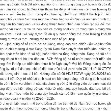
hương có diện tích đất nông nghiệp lớn, nằm trong vùng quy hoạch lõi của đô t
hân dân cả nước, là điều kiện thuận lợi để phát triển kinh tế theo hướ
rên cơ sở nắm bắt thực trạng địa phương, Thành ủy, UBND thành phố Bắc 
hành phố về Nam Sơn với mục tiêu đảm bảo sự ổn định về an ninh chính trị t
rong cán bộ đảng viên và sự đồng thuận trong nhân dân nhằm tạo sự đổi mới 
hường vụ Đảng ủy xã đã họp bàn và thống nhất chủ trương định hướng phát 
hôn xóm. UBND xã xây dựng đề án quy hoạch tổng thể theo hướng khai thá
hững hướng đi mới, những mô hình kinh tế phù hợp.
ác định củng cổ tổ chức cơ sở Đảng, nâng cao sức chiến đấu và tinh thầ
iên là chủ trương được Đảng ủy xã Nam Sơn quyết tâm triển khai nhằm tạo
ách phát triển kinh tế xã hội, hoàn thiện hạ tầng nông thôn. Đảng bộ xã có t
rong đó có 9 chi bộ khu dân cư. BCH Đảng bộ đã tổ chức quán triệt triển kha
rọng tâm là tiếp tục triển khai thực hiện Nghị quyết Đại hội Đảng toàn quốc lầ
ảng ủy xã chỉ đạo các chi bộ tiếp tục triển khai thực hiện Chỉ thị số 10-CT
hất lượng sinh hoạt chi bộ, Hướng dẫn số 09-HD/BTCTW ngày 02/3/2012 củ
oạt chi bộ”. Duy trì chế bộ sinh hoạt chi bộ hàng tháng, nội dung sinh hoạt c
ắn với nhiệm vụ chính trị của địa phương với tỷ lệ đảng viên dự sinh hoạt đạ
rong đó thực hiện đồng bộ các khâu từ nhận xét, quy hoạch, đào tạo, bố tr
ông khai. Thực hiện bổ sung quy hoạch cán bộ lãnh đạo quản lý giai đoạn
ãnh đạo quản lý nhiệm kỳ 2020 – 2025.
ừ chuyển biến mạnh mẽ trong Đảng đã tạo tiền đề để Nam Sơn có bước phát 
huyển dịch theo hướng tích cực, tăng tỷ trọng khu vực thương mại - dịch 