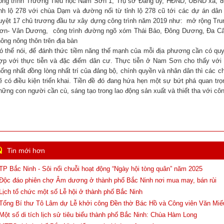
ông trình Trường Tiểu học Nam Sơn 1, Trụ sở Đảng ủy, HĐND, UBND xã, đườ
ỉnh lộ 278 với chùa Dạm và đường nối từ tỉnh lộ 278 cũ tới các dự án 
uyệt 17 chủ trương đầu tư xây dựng công trình năm 2019 như: mở rộng Tru
ơn- Vân Dương, công trình đường ngõ xóm Thái Bảo, Đông Dương, Đa Cấu,
hông nông thôn trên địa bàn
ó thể nói, để đánh thức tiềm năng thế mạnh của mỗi địa phương cần có quy
ợp với thực tiễn và đặc điểm dân cư. Thực tiễn ở Nam Sơn cho thấy với sự
hống nhất đồng lòng nhất trí của đảng bộ, chính quyền và nhân dân thì c
ẽ có điều kiện triển khai. Tiền đề đó đang hứa hẹn một sự bứt phá quan trọn
hững con người cần cù, sáng tạo trong lao động sản xuất và thiết tha với c
TUV- Bí thư
Tin mới hơn
 TP Bắc Ninh - Sôi nổi chuỗi hoạt động “Ngày hội tòng quân” năm 2025
 Độc đáo phiên chợ Âm dương ở thành phố Bắc Ninh nơi mua may, bán rủi
 Lịch tổ chức một số Lễ hội ở thành phố Bắc Ninh
 Tổng Bí thư Tô Lâm dự Lễ khởi công Đền thờ Bác Hồ và Công viên Văn Miế
 Một số di tích lịch sử tiêu biểu thành phố Bắc Ninh: Chùa Hàm Long