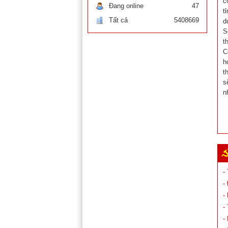
c
Đang online
47
t
Tất cả
5408669
d
S
t
C
h
t
s
n
-
-
-
-
-