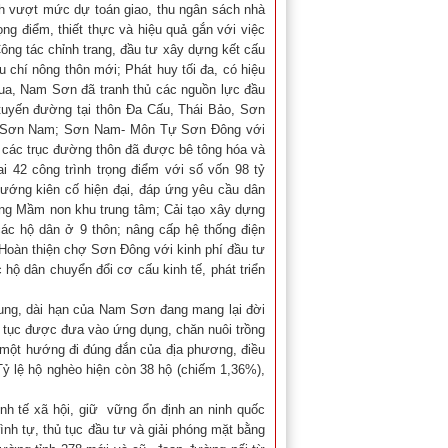
ành vượt mức dự toán giao, thu ngân sách nhà
ng điểm, thiết thực và hiệu quả gắn với việc
ông tác chỉnh trang, đầu tư xây dựng kết cấu
 chí nông thôn mới; Phát huy tối đa, có hiệu
qua, Nam Sơn đã tranh thủ các nguồn lực đầu
c tuyến đường tại thôn Đa Cấu, Thái Bảo, Sơn
 – Sơn Nam; Sơn Nam- Môn Tự Sơn Đông với
à các trục đường thôn đã được bê tông hóa và
ai 42 công trình trọng điểm với số vốn 98 tỷ
hướng kiên cố hiện đại, đáp ứng yêu cầu dân
ng Mầm non khu trung tâm; Cải tạo xây dựng
ác hộ dân ở 9 thôn; nâng cấp hệ thống điện
 Hoàn thiện chợ Sơn Đông với kinh phí đầu tư
 các hộ dân chuyển đổi cơ cấu kinh tế, phát triển
rung, dài hạn của Nam Sơn đang mang lại đời
n tục được đưa vào ứng dụng, chăn nuôi trồng
 một hướng đi đúng đắn của địa phương, điều
 lệ hộ nghèo hiện còn 38 hộ (chiếm 1,36%),
kinh tế xã hội, giữ vững ổn định an ninh quốc
ình tự, thủ tục đầu tư và giải phóng mặt bằng