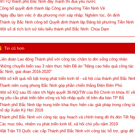
 MTTQ thành phố Bắc Ninh đẩy mạnh thi đua yêu nước
 Công bố quyết định thành lập Công an phường Tiền Ninh Vệ
 Ngày đầu làm việc ở địa phương mới sáp nhập: Nghiêm túc, ổn định
 Thành ủy Bắc Ninh công bố Quyết định thành lập Đảng bộ phường Tiền Ninh
 Một số di tích lịch sử tiêu biểu thành phố Bắc Ninh: Chùa Dạm
Tin cũ hơn
 Liên đoàn Lao động Thành phố với công tác chăm lo đời sống công nhân
 Những chuyển biến sau 3 năm thực hiện Đề án "Nâng cao hiệu quả công tác 
ắc Ninh, giai đoạn 2016-2020"
 Một số kết quả nổi bật trong phát triển kinh tế - xã hội của thành phố Bắc Ni
 Thanh niên xung phong Bắc Ninh góp phần chiến thắng Điện Biên Phủ
 Một số KQ sau 05 năm t/h Nghị quyết 36-NQ/TW của Bộ Chính trị khóa XI về “Đ
́ng yêu cầu phát triển bền vững và hội nhập quốc tế trên địa bàn TP Bắ
 Thành phố Bắc Ninh tập trung triển khai thực hiện các giải pháp trong công tá
hố dịp Xuân Kỷ Hợi 2019
 Thành phố Bắc Ninh với công tác quy hoạch và chỉnh trang đô thị đón Tết 
 Các mục tiêu, nhiệm vụ phát triển kinh tế, xã hôi chủ yếu năm 2019
 Mặt Trận Tổ Quốc các cấp Thành phố Bắc Ninh với công tác hỗ trợ, giúp đỡ