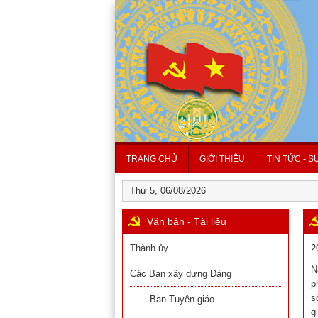
TRANG CHỦ
GIỚI THIỆU
TIN TỨC - S
Thứ 5, 06/08/2026
Văn bản - Tài liệu
Thành ủy
2
N
Các Ban xây dựng Đảng
p
s
- Ban Tuyên giáo
g