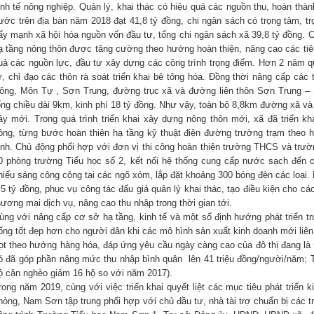
inh tế nông nghiệp. Quản lý, khai thác có hiệu quả các nguồn thu, hoàn th
ước trên địa bàn năm 2018 đạt 41,8 tỷ đồng, chi ngân sách có trọng tâm, trọ
ẩy mạnh xã hội hóa nguồn vốn đầu tư, tổng chi ngân sách xã 39,8 tỷ đồng. C
ạ tầng nông thôn được tăng cường theo hướng hoàn thiện, nâng cao các tiêu
uả các nguồn lực, đầu tư xây dựng các công trình trọng điểm. Hơn 2 năm 
ư, chỉ đạo các thôn rà soát triển khai bê tông hóa. Đồng thời nâng cấp cá
ông, Môn Tự , Sơn Trung, đường trục xã và đường liên thôn Sơn Trung
ổng chiều dài 9km, kinh phí 18 tỷ đồng. Như vậy, toàn bộ 8,8km đường xã v
ây mới. Trong quá trình triển khai xây dựng nông thôn mới, xã đã triển kh
ồng, từng bước hoàn thiện hạ tầng kỹ thuật điện đường trường trạm theo 
inh. Chủ động phối hợp với đơn vị thi công hoàn thiện trường THCS và trườ
0 phòng trường Tiểu học số 2, kết nối hệ thống cung cấp nước sạch đến c
hiếu sáng công cộng tại các ngõ xóm, lắp đặt khoảng 300 bóng đèn các loại.
,5 tỷ đồng, phục vụ công tác đấu giá quản lý khai thác, tạo điều kiện cho
hương mại dịch vụ, nâng cao thu nhập trong thời gian tới.
ùng với nâng cấp cơ sở hạ tầng, kinh tế và một số định hướng phát triển t
ống tốt đẹp hơn cho người dân khi các mô hình sản xuất kinh doanh mới liê
rọt theo hướng hàng hóa, đáp ứng yêu cầu ngày càng cao của đô thị đang là
ó đã góp phần nâng mức thu nhập bình quân lên 41 triệu đồng/người/năm; Tỷ
ộ cận nghèo giảm 16 hộ so với năm 2017).
rong năm 2019, cùng với việc triển khai quyết liệt các mục tiêu phát triển 
hòng, Nam Sơn tập trung phối hợp với chủ đầu tư, nhà tài trợ chuẩn bị các tr