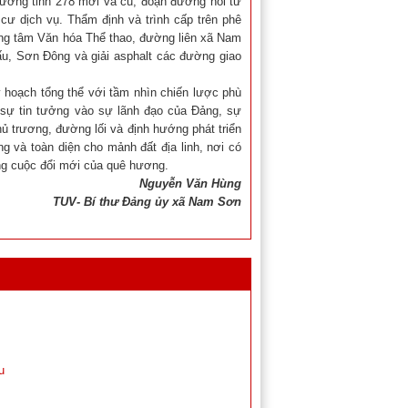
ng tỉnh 278 mới và cũ, đoạn đường nối từ
dân cư dịch vụ. Thẩm định và trình cấp trên phê
ng tâm Văn hóa Thể thao, đường liên xã Nam
 Sơn Đông và giải asphalt các đường giao
 hoạch tổng thể với tầm nhìn chiến lược phù
 tin tưởng vào sự lãnh đạo của Đảng, sự
ác chủ trương, đường lối và định hướng phát triển
g và toàn diện cho mảnh đất địa linh, nơi có
ông cuộc đổi mới của quê hương.
Nguyễn Văn Hùng
 Đảng ủy xã Nam Sơn
u