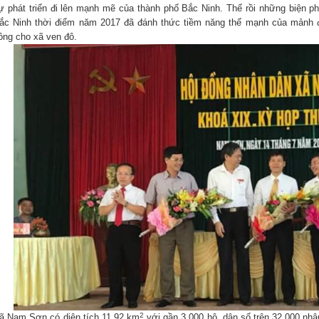
ự phát triển đi lên mạnh mẽ của thành phố Bắc Ninh. Thế rồi những biện p
ắc Ninh thời điểm năm 2017 đã đánh thức tiềm năng thế mạnh của mảnh đ
ông cho xã ven đô.
2
ã Nam Sơn có diện tích 11,92 km
với gần 3.000 hộ, dân số trên 32.000 nhân 