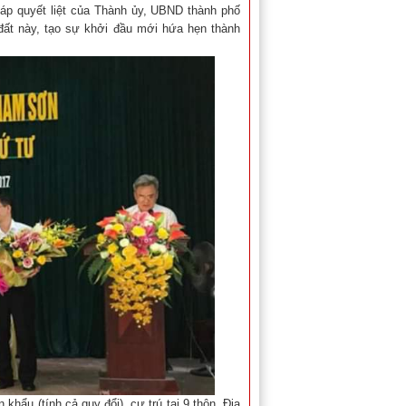
háp quyết liệt của Thành ủy, UBND thành phố
ất này, tạo sự khởi đầu mới hứa hẹn thành
khẩu (tính cả quy đổi) cư trú tại 9 thôn. Địa