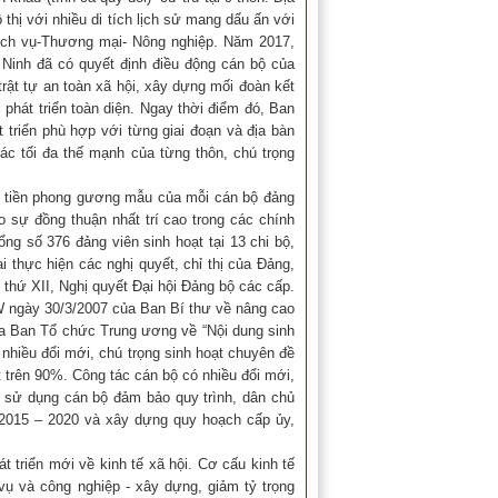
hị với nhiều di tích lịch sử mang dấu ấn với
ng Dịch vụ-Thương mại- Nông nghiệp. Năm 2017,
Ninh đã có quyết định điều động cán bộ của
rật tự an toàn xã hội, xây dựng mối đoàn kết
phát triển toàn diện. Ngay thời điểm đó, Ban
triển phù hợp với từng giai đoạn và địa bàn
c tối đa thế mạnh của từng thôn, chú trọng
n tiền phong gương mẫu của mỗi cán bộ đảng
 sự đồng thuận nhất trí cao trong các chính
ổng số 376 đảng viên sinh hoạt tại 13 chi bộ,
i thực hiện các nghị quyết, chỉ thị của Đảng,
n thứ XII, Nghị quyết Đại hội Đảng bộ các cấp.
/TW ngày 30/3/2007 của Ban Bí thư về nâng cao
a Ban Tổ chức Trung ương về “Nội dung sinh
ó nhiều đổi mới, chú trọng sinh hoạt chuyên đề
t trên 90%. Công tác cán bộ có nhiều đổi mới,
í, sử dụng cán bộ đảm bảo quy trình, dân chủ
 2015 – 2020 và xây dựng quy hoạch cấp ủy,
triển mới về kinh tế xã hội. Cơ cấu kinh tế
vụ và công nghiệp - xây dựng, giảm tỷ trọng