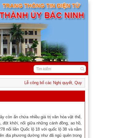
Lễ công bố các Nghị quyết, Quyết định của Trung ương và địa phươ
 còn ẩn chứa nhiều giá trị văn hóa vật thể,
ơn, đột khởi, nổi giữa những cánh đồng, ao hồ,
 278 nối liền Quốc lộ 18 với quốc lộ 38 và nằm
hiên địa phương dường như đã ngủ quên trong