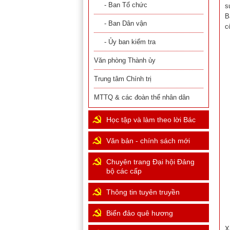
- Ban Tổ chức
s
B
- Ban Dân vận
c
- Ủy ban kiểm tra
Văn phòng Thành ủy
Trung tâm Chính trị
MTTQ & các đoàn thể nhân dân
Học tập và làm theo lời Bác
Văn bản - chính sách mới
Chuyên trang Đại hội Đảng
bộ các cấp
Thông tin tuyên truyền
Biển đảo quê hương
X