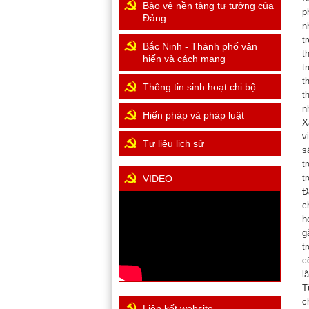
Bảo vệ nền tảng tư tưởng của
p
Đảng
n
t
Bắc Ninh - Thành phố văn
t
hiến và cách mạng
t
t
Thông tin sinh hoạt chi bộ
t
n
Hiến pháp và pháp luật
X
v
Tư liệu lịch sử
s
t
t
VIDEO
Đ
c
h
g
t
c
l
T
c
Liên kết website