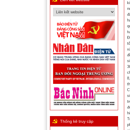
k
n
đ
h
q
t
Đ
t
x
đ
s
3
c
8
t
C
s
t
đ
h
T
Thống kê truy cập
p