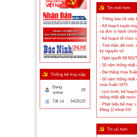
Tin mới hơn
- Thông báo về việc 
- Kế hoạch tuyên tr
và đơn vị hành chín
- Kế hoạch tổ chức 
- Tinh thần đổi mới
kỷ nguyên số
- Nghị quyết 68-NQ/
- 50 năm thống nhất
- Đại thắng mùa Xuân
Thống kê truy cập
- 50 năm thống nhất 
mùa Xuân 1975
Đang
28
- Lịch trình, kế hoạ
online
thống nhất đất nước
Tất cả
5418120
- Phát biểu bế mạc 
Đảng 11 khoá XIII
Tin cũ hơn