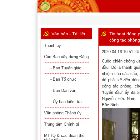
Văn bản - Tài liệu
Tin hoạt động 
công tác phòng
Thành ủy
2020-04-16 10:51:24
Các Ban xây dựng Đảng
Cuộc chiến chống đạ
đầu. Đó là thành quả
- Ban Tuyên giáo
nhiệm của các cấp, 
- Ban Tổ chức
đó phải kể đến đóng
công tác phòng, chố
- Ban Dân vận
“tuyến đầu” ấy đã x
Nguyễn Hữu Nam - P
- Ủy ban kiểm tra
Bắc Ninh.
Văn phòng Thành ủy
Trung tâm Chính trị
MTTQ & các đoàn thể
nhân dân