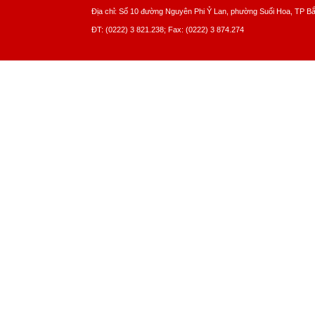
Địa chỉ: Số 10 đường Nguyên Phi Ỷ Lan, phường Suối Hoa, TP B
ĐT: (0222) 3 821.238; Fax: (0222) 3 874.274