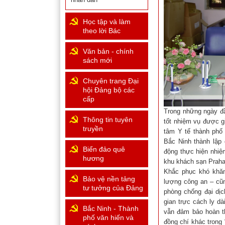
Học tập và làm
theo lời Bác
Văn bản - chính
sách mới
Chuyên trang Đại
hội Đảng bộ các
cấp
Trong những ngày đầ
Thông tin tuyên
tốt nhiệm vụ được gi
truyền
tâm Y tế thành phố
Bắc Ninh thành lập
Biển đảo quê
động thực hiện nhiệ
hương
khu khách sạn Praha
Khắc phục khó khăn 
Bảo vệ nền tảng
lượng công an – cũn
tư tưởng của Đảng
phòng chống đại dịc
gian trực cách ly d
Bắc Ninh - Thành
vẫn đảm bảo hoàn t
phố văn hiến và
đồng chí khác trong