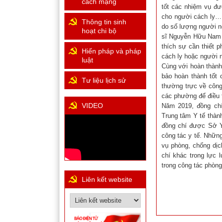
cách mạng
tốt các nhiệm vụ đư
cho người cách ly…N
Thông tin sinh
do số lượng người ng
hoạt chi bộ
sĩ Nguyễn Hữu Nam c
thích sự cần thiết 
Hiến pháp và pháp
cách ly hoặc người 
luật
Cùng với hoàn thành
bảo hoàn thành tốt 
Tư liệu lịch sử
thường trực về công
các phường để điều t
VIDEO
Năm 2019, đồng chí
Trung tâm Y tế thàn
đồng chí được Sở Y
công tác y tế. Nhữn
vụ phòng, chống dị
chí khác trong lực 
trong công tác phòng
Liên kết website