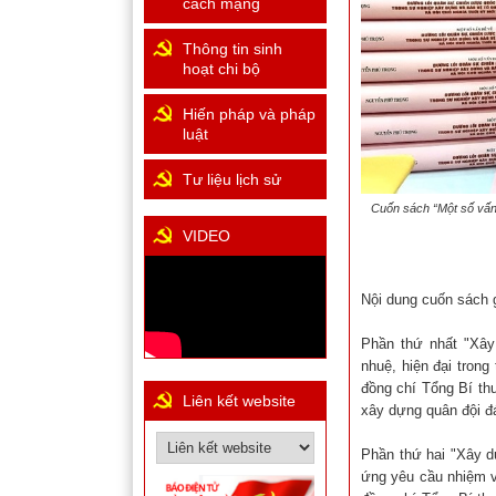
cách mạng
Thông tin sinh
hoạt chi bộ
Hiến pháp và pháp
luật
Tư liệu lịch sử
Cuốn sách “Một số vấn
VIDEO
Nội dung cuốn sách 
Phần thứ nhất "Xây
nhuệ, hiện đại trong
đồng chí Tổng Bí th
Liên kết website
xây dựng quân đội đ
Phần thứ hai "Xây dự
ứng yêu cầu nhiệm vụ