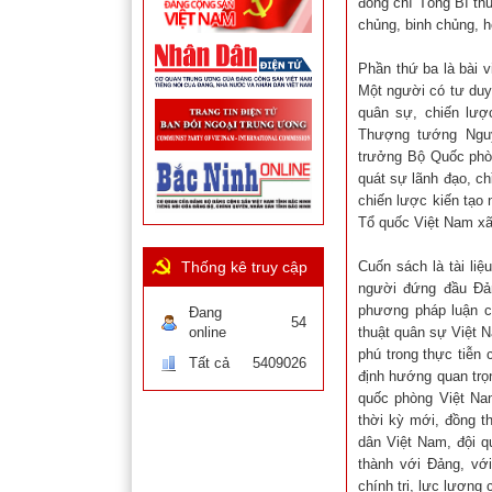
đồng chí Tổng Bí th
chủng, binh chủng, h
Phần thứ ba là bài 
Một người có tư duy
quân sự, chiến lượ
Thượng tướng Nguy
trưởng Bộ Quốc phòn
quát sự lãnh đạo, c
chiến lược kiến tạo
Tổ quốc Việt Nam xã 
Thống kê truy cập
Cuốn sách là tài li
người đứng đầu Đản
phương pháp luận c
Đang
54
online
thuật quân sự Việt 
phú trong thực tiễn
Tất cả
5409026
định hướng quan trọ
quốc phòng Việt Na
thời kỳ mới, đồng t
dân Việt Nam, đội q
thành với Đảng, vớ
chính trị, lực lượng