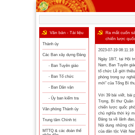
Văn bản - Tài liệu
Ra mắt cuốn sá
chiến lược quố
Thành ủy
2023-07-19 08:11:18
Các Ban xây dựng Đảng
Ngày 18/7, tại Hội 
Nam, Ban Tuyên giáo
- Ban Tuyên giáo
tổ chức Lễ giới thi
- Ban Tổ chức
phòng trong sự nghi
mới” của Tổng Bí th
- Ban Dân vận
Với 39 bài viết, bài
- Ủy ban kiểm tra
Trọng, Bí thư Quân 
chiến lược quốc phò
Văn phòng Thành ủy
chủ nghĩa thời kỳ m
Đảng ta về lãnh đạo
Trung tâm Chính trị
Nội dung những chỉ
MTTQ & các đoàn thể
của dân tộc Việt Na
nhân dân