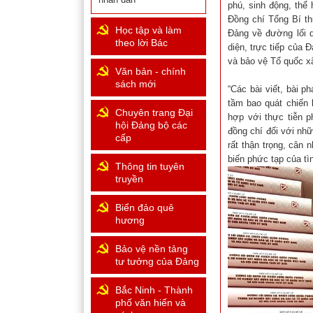
phú, sinh động, thể 
Đồng chí Tổng Bí th
Học tập và làm
Đảng về đường lối q
theo lời Bác
diện, trực tiếp của
và bảo vệ Tổ quốc xã
Văn bản - chính
sách mới
“Các bài viết, bài ph
tầm bao quát chiến 
Chuyên trang Đại
hợp với thực tiễn p
hội Đảng bộ các
đồng chí đối với nh
cấp
rất thận trọng, cân
biến phức tạp của tì
Thông tin tuyên
truyền
Biển đảo quê
hương
Bảo vệ nền tảng
tư tưởng của Đảng
Bắc Ninh - Thành
phố văn hiến và