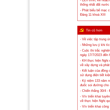
- Lịch trình, kế hoạ
thống nhất đất nước
- Phát biểu bế mạc 
Đảng 11 khoá XIII
Tin cũ hơn
- Về việc tập trung
- Những lưu ý khi tí
- Cuộc thi trắc nghi
ngày 17/7/2023 đến 
- KH thực hiện Ng
về xây dựng và phát
- Kết luận của đồng 
sử dụng điện tiết ki
- Kỷ niệm 133 năm n
đuốc soi đường cho
- Chiến thắng 30/4 - 
- V/v triển khai tuy
về thực hiện Nghị q
- V/v triển khai côn