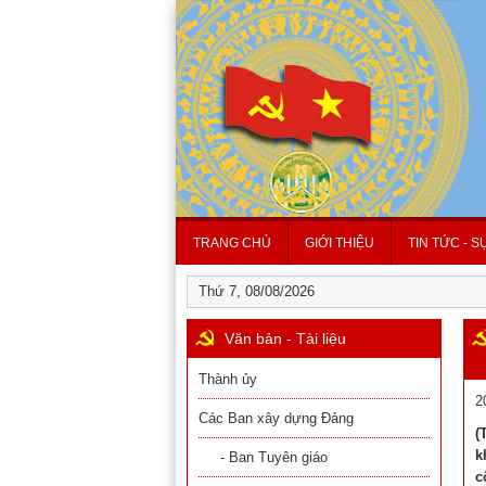
TRANG CHỦ
GIỚI THIỆU
TIN TỨC - S
Thứ 7, 08/08/2026
Văn bản - Tài liệu
Thành ủy
2
Các Ban xây dựng Đảng
(
k
- Ban Tuyên giáo
c