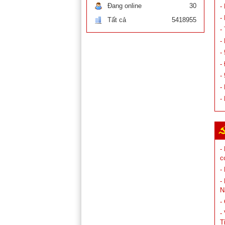
Đang online
30
-
-
Tất cả
5418955
-
-
-
-
-
-
-
-
c
-
-
N
-
-
T