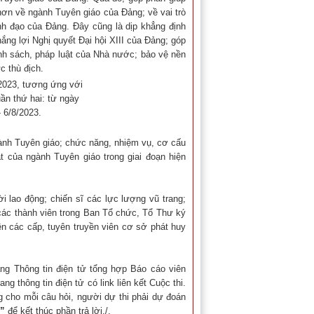
hơn về ngành Tuyên giáo của Đảng; về vai trò
h đạo của Đảng. Đây cũng là dịp khẳng định
hắng lợi Nghị quyết Đại hội XIII của Đảng; góp
nh sách, pháp luật của Nhà nước; bảo vệ nền
c thù địch.
/2023, tương ứng với
uần thứ hai: từ ngày
- 6/8/2023.
gành Tuyên giáo; chức năng, nhiệm vụ, cơ cấu
t của ngành Tuyên giáo trong giai đoạn hiện
i lao động; chiến sĩ các lực lượng vũ trang;
ừ các thành viên trong Ban Tổ chức, Tổ Thư ký
ên các cấp, tuyên truyền viên cơ sở phát huy
rang Thông tin điện tử tổng hợp Báo cáo viên
g thông tin điện tử có link liên kết Cuộc thi.
g cho mỗi câu hỏi, người dự thi phải dự đoán
h”
để kết thúc phần trả lời./.