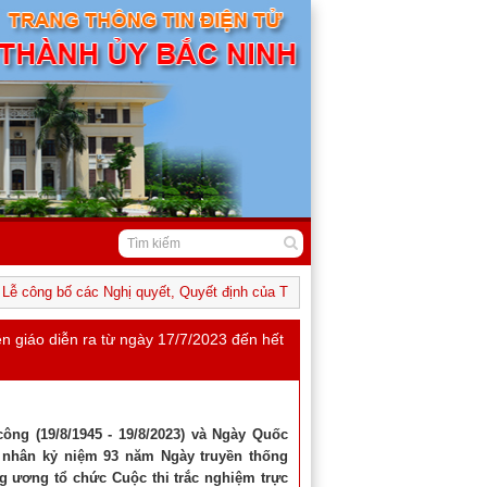
công bố các Nghị quyết, Quyết định của Trung ương và địa phương về sáp nh
ên giáo diễn ra từ ngày 17/7/2023 đến hết
ng (19/8/1945 - 19/8/2023) và Ngày Quốc
; nhân kỷ niệm 93 năm Ngày truyền thống
ng ương tổ chức Cuộc thi trắc nghiệm trực