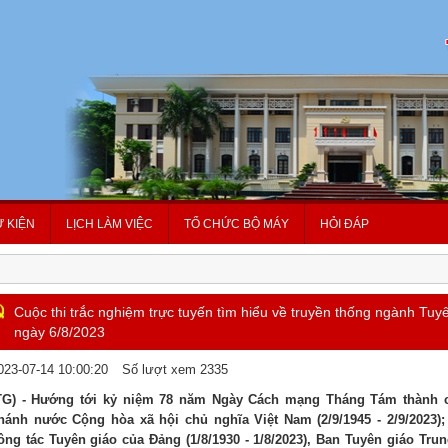
Ự KIỆN
LỊCH LÀM VIỆC
TỔ CHỨC BỘ MÁY
HỎI ĐÁP
Lễ 
Cuộc thi trắc nghiệm trực tuyến tìm hiểu về truyền thống ngành Tuy
ngày 6/8/2023
023-07-14 10:00:20
Số lượt xem 2335
TG) - Hướng tới kỷ niệm 78 năm Ngày Cách mạng Tháng Tám thành cô
hánh nước Cộng hòa xã hội chủ nghĩa Việt Nam (2/9/1945 - 2/9/2023)
ông tác Tuyên giáo của Đảng (1/8/1930 - 1/8/2023), Ban Tuyên giáo Tru