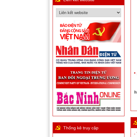
*
h
Thống kê truy cập
-