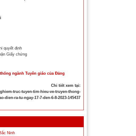
i
i quyết định
nhận Giấy chứng
n thống ngành Tuyên giáo của Đảng
Chi tiết xem tại:
nghiem-truc-tuyen-tim-hieu-ve-truyen-thong-
o-dien-ra-tu-ngay-17-7-den-6-8-2023-145437
 Bắc Ninh