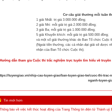
Cơ cấu giải thưởng mỗi tuần th
1 giải Nhất: trị giá 3.000.000 đồng;
2 giải Nhì: mỗi giải trị giá 2.000.000 đồng;
3 giải Ba; mỗi giải trị giá 1.000.000 đồng;
5 giải Khuyến khích: mỗi giải trị giá 500.000 đồng;
và một số giải thưởng khác do Ban Tổ chức Cuộc th
(Ngoài tiền thưởng, các cá nhân đạt giải sẽ được 
nhận của Ban Tổ chức Cuộc thi).
 Hướng dẫn tham gia Cuộc thi trắc nghiệm trực tuyến tìm hiểu về truyề
ttps://tuyengiao.vn/nhip-cau-tuyen-giao/ban-tuyen-giao-tw/cuoc-thi-trac-
nganh-tuyen-gia
Tin mới hơn
 Thông báo về việc kết thúc hoạt động của Trang Thông tin điện tử Thành uỷ