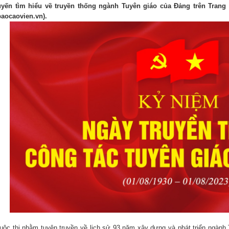
uyến tìm hiểu về truyền thống ngành Tuyên giáo của Đảng trên Trang
baocaovien.vn).
uộc thi nhằm tuyên truyền về lịch sử 93 năm xây dựng và phát triển ngành