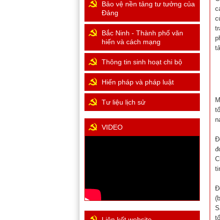
Bảo vệ nền tảng tư tưởng của
c
Đảng
c
t
Bắc Ninh - Thành phố văn
p
hiến và cách mạng
t
Thông tin sinh hoạt chi bộ
Hiến pháp và pháp luật
M
Tư liệu lịch sử
t
n
VIDEO
Đ
đ
C
t
Đ
(
S
t
Liên kết website