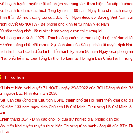
 Kế hoạch tuyên truyền một số nhiệm vụ trọng tâm thực hiện sắp xếp tổ chứ
 Kế hoạch tổ chức các hoạt động kỷ niệm 100 năm Ngày Báo chí cách mạng
 Tinh thần đổi mới, sáng tạo của Bác Hồ - Ngọn đuốc soi đường Việt Nam v
 Nghị quyết 68-NQ/TW - Bệ phóng cho kinh tế tư nhân Việt Nam
 50 năm thống nhất đất nước: Khát vọng vươn tới tương lai
 Đại thắng mùa Xuân 1975 - Thành công xuất sắc của nghệ thuật chỉ đạo chiế
 50 năm thống nhất đất nước: Sự lãnh đạo của Đảng - nhân tố quyết định Đạ
 Lịch trình, kế hoạch diễu binh, diễu hành kỷ niệm 50 năm Ngày Giải phóng 
 Phát biểu bế mạc của Tổng Bí thư Tô Lâm tại Hội nghị Ban Chấp hành Trung
Tin cũ hơn
 KH thực hiện Nghị quyết 71-NQ/TU ngày 29/8/2022 của BCH Đảng bộ tỉnh Bắ
on người Bắc Ninh đến năm 2030
 Kết luận của đồng chí Chủ tịch UBND thành phố tại Hội nghị triển khai các gi
 Kỷ niệm 133 năm ngày sinh Chủ tịch Hồ Chí Minh: Tư tưởng Hồ Chí Minh là
am
 Chiến thắng 30/4 - Đỉnh cao chói lọi của sự nghiệp giải phóng dân tộc
 V/v triển khai tuyên truyền thực hiện Chương trình hành động 48 của BTV T
ỉnh ủy