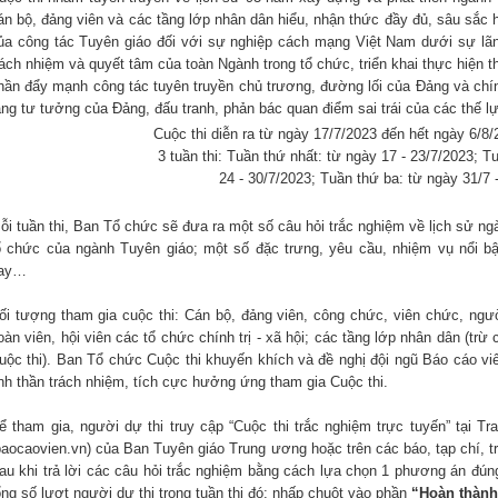
án bộ, đảng viên và các tầng lớp nhân dân hiểu, nhận thức đầy đủ, sâu sắc 
ủa công tác Tuyên giáo đối với sự nghiệp cách mạng Việt Nam dưới sự lãn
rách nhiệm và quyết tâm của toàn Ngành trong tổ chức, triển khai thực hiện t
hần đẩy mạnh công tác tuyên truyền chủ trương, đường lối của Đảng và chí
ảng tư tưởng của Đảng, đấu tranh, phản bác quan điểm sai trái của các thế lự
Cuộc thi diễn ra từ ngày 17/7/2023 đến hết ngày 6/8
3 tuần thi: Tuần thứ nhất: từ ngày 17 - 23/7/2023; T
24 - 30/7/2023; Tuần thứ ba: từ ngày 31/7 
ỗi tuần thi, Ban Tổ chức sẽ đưa ra một số câu hỏi trắc nghiệm về lịch sử n
ổ chức của ngành Tuyên giáo; một số đặc trưng, yêu cầu, nhiệm vụ nổi bậ
ay…
ối tượng tham gia cuộc thi: Cán bộ, đảng viên, công chức, viên chức, ngườ
oàn viên, hội viên các tổ chức chính trị - xã hội; các tầng lớp nhân dân (tr
uộc thi). Ban Tổ chức Cuộc thi khuyến khích và đề nghị đội ngũ Báo cáo vi
inh thần trách nhiệm, tích cực hưởng ứng tham gia Cuộc thi.
ể tham gia, người dự thi truy cập “Cuộc thi trắc nghiệm trực tuyến” tại T
baocaovien.vn) của Ban Tuyên giáo Trung ương hoặc trên các báo, tạp chí, tran
au khi trả lời các câu hỏi trắc nghiệm bằng cách lựa chọn 1 phương án đún
ổng số lượt người dự thi trong tuần thi đó; nhấp chuột vào phần
“Hoàn thàn