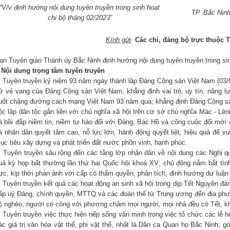
“V/v định hướng nội dung tuyên truyền trong sinh hoạt
TP. Bắc Ninh
chi bộ tháng 02/2023”
Kính gửi
:
Các chi, đảng bộ trực thuộc 
an Tuyên giáo Thành ủy Bắc Ninh định hướng nội dung tuyên truyền trong sin
- Nội dung trọng tâm tuyên truyền
.
Tuyên truyền kỷ niệm 93 năm ngày thành lập Đảng Cộng sản Việt Nam (03/02/
ử vẻ vang của Đảng Cộng sản Việt Nam; khẳng định vai trò, uy tín, năng l
uốt chặng đường cách mạng Việt Nam 93 năm qua; khẳng định Đảng Cộng sản
ộc lập dân tộc gắn liền với chủ nghĩa xã hội trên cơ sở chủ nghĩa Mác - Lê
à bồi đắp niềm tin, niềm tự hào đối với Đảng, Bác Hồ và công cuộc đổi mới 
à nhân dân quyết tâm cao, nỗ lực lớn, hành động quyết liệt, hiệu quả để v
ục tiêu xây dựng và phát triển đất nước phồn vinh, hạnh phúc.
.
Tuyên truyền sâu rộng đến các tầng lớp nhân dân về nội dung các Nghị qu
uả kỳ họp bất thường lần thứ hai Quốc hội khoá XV; chủ động nắm bắt tình 
ực, kịp thời phản ảnh với cấp có thẩm quyền, phân tích, định hướng dư luận
.
Tuyên truyền kết quả các hoạt động an sinh xã hội trong dịp Tết Nguyên đ
ấp uỷ Đảng, chính quyền, MTTQ và các đoàn thể từ Trung ương đến địa phư
ộ nghèo, người có công với phương châm mọi người, mọi nhà đều có Tết, khôn
.
Tuyên truyền việc thực hiện nếp sống văn minh trong việc tổ chức các lễ hộ
ác giá trị văn hóa vật thể, phi vật thể, nhất là Dân ca Quan họ Bắc Ninh; 