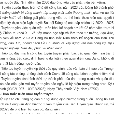
on người Bắc Ninh đến năm 2030 đáp ứng yêu cầu phát triển bền vững.
.
Tuyên truyền thực hiện Chủ đề công tác năm 2023 của Đảng bộ thành ph
ệ thống chính trị vững mạnh;
tập trung
phát triển thương mại
-
dịch vụ đa tiện
à văn hoá
”;
về những giải pháp trong việc cụ thể hoá, thực hiện các quyết
hiệm kỳ thực hiện Nghị quyết Đại hội Đảng bộ các cấp nhiệm kỳ 2020 – 2025
.
Tuyên truyền việc quán triệt, triển khai kế hoạch sơ kết 02 năm việc thực 
ộ Chính trị khoá XIII về đẩy mạnh học tập và làm theo tư tưởng, đạo đức,
huyên đề năm 2023 ở Đảng bộ tỉnh Bắc Ninh theo kế hoạch của Ban Th
ưởng, đạo đức, phong cách Hồ Chí Minh về xây dựng văn hoá công vụ đáp 
huyên nghiệp, hiện đại, phục vụ nhân dân”
.
.
Tiếp tục đẩy mạnh công tác tuyên truyền phản bác các quan điểm sai trái, t
ham nhũng, tiêu cực; định hướng dư luận theo quan điểm của Đảng, không để
ự thật kích động người dân.
.
Tiếp tục tuyên truyền kịp thời các quy định, các văn bản chỉ đạo của Trung
ề công tác phòng, chống dịch bệnh Covid-19 cùng các bệnh truyền nhiễm khá
.
Tuyên truyền tình hình thời sự thành phố, của tỉnh, trong nước và quốc tế
iáo các cấp; gắn với tuyên truyền các ngày lễ kỷ niệm trong tháng như: K
hinh (09/02/1907 – 09/02/2023); Ngày Thầy thuốc Việt Nam (27/02)…
I- Hình thức triển khai tuyên truyền
ấp ủy các chi, đảng bộ căn cứ nội dung định hướng trong cuốn Thông tin sin
inh và Công văn định hướng tuyên truyền của Ban Tuyên giáo Thành ủy, triển 
2/2023 để phổ biến tới cán bộ, đảng viên.