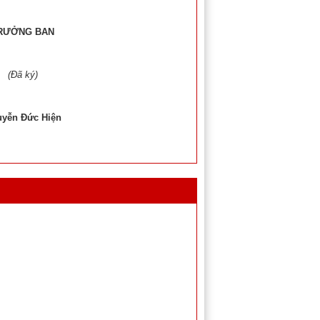
RƯỞNG BAN
(Đã ký)
yễn Đức Hiện