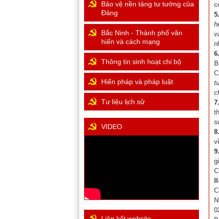
Bảo vệ nền tảng tư tưởng của
c
Đảng
5
h
Bắc Ninh - Thành phố văn
v
hiến và cách mạng
n
6
Thông tin sinh hoạt chi bộ
B
C
Hiến pháp và pháp luật
t
c
Tư liệu lịch sử
7
t
s
VIDEO
8
v
9
g
C
I
C
N
0
Liên kết website