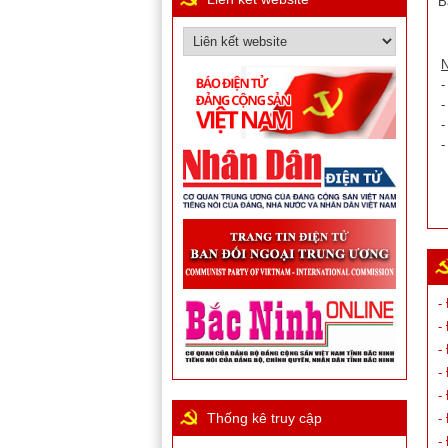
B
N
-
-
-
-
-
-
-
-
-
Thống kê truy cập
-
-