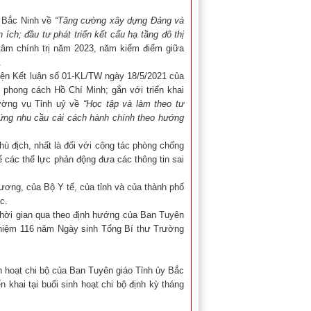
ố Bắc Ninh về
“
Tăng cường
xây dựng Đảng và
 ích; đầu tư phát triển kết cấu hạ tầng đô thị
 tâm chính trị năm 2023, năm kiểm điểm giữa
.
hiện Kết luận số 01-KL/TW ngày 18/5/2021 của
 phong cách Hồ Chí Minh; gắn với triển khai
ường vụ Tỉnh uỷ về
“Học tập và làm theo tư
ứng nhu cầu cải cách hành chính theo hướng
hù địch, nhất là đối với công tác phòng chống
 các thế lực phản động đưa các thông tin sai
 ương, của Bộ Y tế, của tỉnh và của thành phố
c.
 thời gian qua theo định hướng của Ban Tuyên
ỷ niệm 116 năm Ngày sinh Tổng Bí thư Trường
h hoạt chi bộ của Ban Tuyên giáo Tỉnh ủy Bắc
khai tại buổi sinh hoạt chi bộ định kỳ tháng