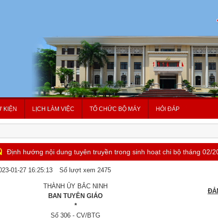
Ự KIỆN
LỊCH LÀM VIỆC
TỔ CHỨC BỘ MÁY
HỎI ĐÁP
Định hướng nội dung tuyên truyền trong sinh hoạt chi bộ tháng 02/
023-01-27 16:25:13
Số lượt xem 2475
THÀNH ỦY BẮC NINH
ĐẢ
BAN TUYÊN GIÁO
*
Số 306 - CV/BTG