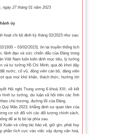
, ngày 27 tháng 01 năm 2023
Thành ủy
h hoạt chi bộ định kỳ tháng 02/2023 như sau:
1930 – 03/02/2023); ôn lại truyền thống lịch
ực lãnh đạo và sức chiến đấu của Đảng trong
 Việt Nam luôn kiên định mục tiêu, lý tưởng
nin và tư tưởng Hồ Chí Minh; qua đó khơi dậy
đất nước; cổ vũ, động viên cán bộ, đảng viên
ượt qua mọi khó khăn, thách thức; hướng tới
yết Hội nghị Trung ương 6 khoá XIII; về kết
hình tư tưởng, dư luận xã hội trên các lĩnh
 theo chủ trương, đường lối của Đảng.
án Quý Mão 2023; khẳng định sự quan tâm của
ơng cơ sở đối với các đối tượng chính sách,
g để ai bị bỏ lại phía sau.
i Xuân và công tác bảo vệ, giữ gìn, phát huy
góp phần tích cực vào việc xây dựng văn hoá,