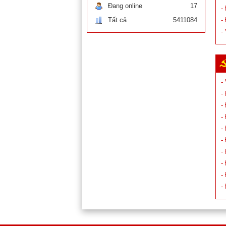
Đang online
17
-
Tất cả
5411084
-
-
-
-
-
-
-
-
-
-
-
-