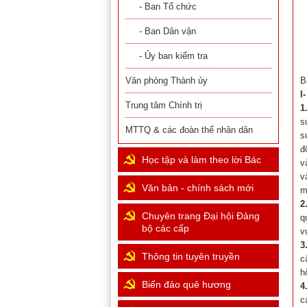
- Ban Tổ chức
- Ban Dân vận
- Ủy ban kiểm tra
Văn phòng Thành ủy
B
I
Trung tâm Chính trị
1
s
MTTQ & các đoàn thể nhân dân
s
đ
Học tập và làm theo lời Bác
v
v
Văn bản - chính sách mới
m
2
Chuyên trang Đại hội Đảng
q
bộ các cấp
v
3
Thông tin tuyên truyền
c
h
Biển đảo quê hương
4
c