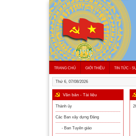
TRANG CHỦ
GIỚI THIỆU
TIN TỨC - S
Thứ 6, 07/08/2026
Văn bản - Tài liệu
Thành ủy
2
Các Ban xây dựng Đảng
- Ban Tuyên giáo