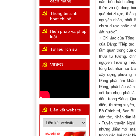
cách mạng
năm tiến hành công
thức và nội dung báo
Thông tin sinh
quả đạt được, thẳng
hoạt chi bộ
nguyên nhân, nhất l
chưa được hoặc chậm
Hiến pháp và pháp
đất nước”.
luật
+ Chỉ đạo của Tổng 
của Đảng: “Tiếp tục q
Tư liệu lịch sử
tầm quan trọng của 
thừa tư tưởng, địn
nguyên Trưởng Tiểu 
VIDEO
tổng kết nhân sự Ba
xây dựng phương hư
Đảng phải làm khẩn 
Đảng; phải bảo đảm 
xét lựa chọn phải là
dân, trong Đảng. Qu
diện, thường xuyên,
Liên kết website
Bộ Chính trị, Ban Bí
dân tộc, Nhân dân lên
- Tuyên truyền Nghị
những điểm mới mang
trong các bài phát b