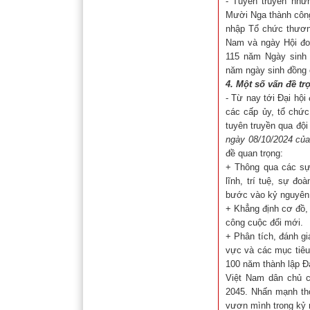
- Tuyên truyền nhữ
Mười Nga thành công
nhập Tổ chức thương
Nam và ngày Hội đoà
115 năm Ngày sinh 
năm ngày sinh đồng 
4. Một số vấn đề tr
- Từ nay tới Đại hội
các cấp ủy, tổ chứ
tuyên truyền qua đội
ngày 08/10/2024 của
đề quan trọng:
+ Thông qua các sự
lĩnh, trí tuệ, sự đo
bước vào kỷ nguyên
+ Khẳng định cơ đồ, 
công cuộc đổi mới.
+ Phân tích, đánh gi
vực và các mục tiêu,
100 năm thành lập 
Việt Nam dân chủ c
2045. Nhấn mạnh thờ
vươn mình trong kỷ