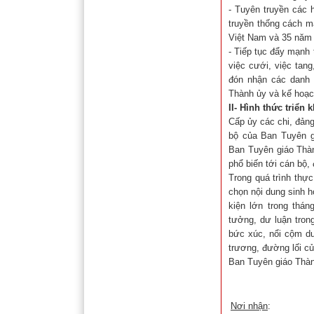
- Tuyên truyền các h
truyền thống cách m
Việt Nam và 35 năm 
- Tiếp tục đẩy mạnh 
việc cưới, việc tang
đón nhận các danh 
Thành ủy và kế hoạc
II- Hình thức triển 
Cấp ủy các chi, đảng
bộ của Ban Tuyên g
Ban Tuyên giáo Thành
phổ biến tới cán bộ,
Trong quá trình thự
chọn nội dung sinh 
kiện lớn trong thá
tưởng, dư luận tron
bức xúc, nổi cộm dư
trương, đường lối c
Ban Tuyên giáo Thành
Nơi nhận