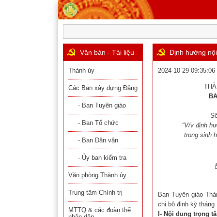
Văn bản - Tài liệu
Định hướng nội
Thành ủy
2024-10-29 09:35:06
THÀ
Các Ban xây dựng Đảng
BA
- Ban Tuyên giáo
Số
- Ban Tổ chức
“V/v định hư
trong
sinh h
- Ban Dân vận
- Ủy ban kiểm tra
Văn phòng Thành ủy
Trung tâm Chính trị
Ban Tuyên giáo Thàn
chi bộ định kỳ tháng
MTTQ & các đoàn thể
I- Nội dung trọng t
nhân dân