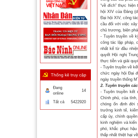
“về đích” thực hiện 
hội XIV của Đảng (d
Đại hội XIV, công tá
cầu đối với việc xâ
chủ trương, biện ph
- Tuyên truyền về k
công tác lập pháp, 
nhất kể từ đầu nhiệ
quyết Hội nghị Tru
thực tiễn và giải qu
- Tuyên truyền về k
chức ngày hội Đại 
Thống kê truy cập
ngày truyền thống M
2. Tuyên truyền các
Đang
14
- Tuyên truyền kết 
online
Chính phủ, của tỉnh
Tất cả
5422920
chóng ổn định đời 
trưởng kinh tế, kiể
cấp ủy, chính quyền
kinh nghiệm và kiến
phó, khắc phục hậu
thấp nhất thiệt hại v