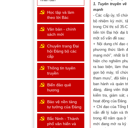
1. Tuyên truyền về
mạnh
Học tập và làm
- Các cấp ủy, tổ ch
theo lời Bác
bộ nhiệm kỳ mới, tập
trong Chỉ thị số 35
Văn bản - chính
tiến tới Đại hội đại
sách mới
một số vấn đề sau:
+ Nội dung chỉ đạo 
Chuyên trang Đại
phương thức lãnh đ
hội Đảng bộ các
mạng mới”, nhất là 
cấp
hiện cho nghiêm phư
ra bao biện, làm t
Thông tin tuyên
gọn bộ máy, tổ chức
truyền
tham mưu”, đội tiên
ban hành và quán tr
Biển đảo quê
đảng, đảng viên thậ
hương
kiểm tra, giám sát;
hoạt động của Đảng.
Bảo vệ nền tảng
tư tưởng của Đảng
+ Chỉ đạo của Tổng B
vấn đề lý luận và t
trong 40 năm qua ở 
Bắc Ninh - Thành
phố văn hiến và
mới đang mở ra kỷ 