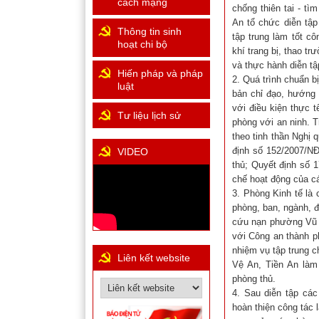
cách mạng
chống thiên tai - t
An tổ chức diễn tập
Thông tin sinh
tập trung làm tốt c
hoạt chi bộ
khí trang bị, thao t
và thực hành diễn tậ
Hiến pháp và pháp
2. Quá trình chuẩn b
luật
bản chỉ đạo, hướng 
với điều kiện thực 
Tư liệu lịch sử
phòng với an ninh. T
theo tinh thần Nghị 
định số 152/2007/N
VIDEO
thủ; Quyết định số 
chế hoạt động của c
3. Phòng Kinh tế là
phòng, ban, ngành, đ
cứu nạn phường Vũ N
với Công an thành p
nhiệm vụ tập trung 
Liên kết website
Vệ An, Tiền An làm 
phòng thủ.
4. Sau diễn tập các
hoàn thiện công tác 