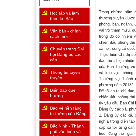
Trong những năm q
Học tập và làm
thường xuyên được c
theo lời Bác
phòng, ban, ngành, 
vai trò tham mưu, qu
Văn bản - chính
sách mới
trong đó có nhiệm v
chiến đấu phòng thủ
xã hội, củng cố quốc
Chuyên trang Đại
hội Đảng bộ các
Thực hiện Chỉ thị s
cấp
đạo thực hiện nhiệ
của Ban Thường vụ T
Thông tin tuyên
và khu vực phòng t
truyền
Thường vụ Thành ủ
phương năm 2018”.
Biển đảo quê
Để tổ chức chỉ đạo,
hương
chiến đấu phòng thủ
ủy yêu cầu Ban Chỉ 
Bảo vệ nền tảng
Đảng ủy các xã, phườ
tư tưởng của Đảng
1. Đảng ủy các xã, 
nghĩa trong diễn tậ
Bắc Ninh - Thành
cấp xã tới từng cán 
phố văn hiến và
tiêu, đúng thời gia