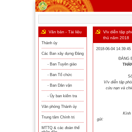
Văn bản - Tài liệu
V/v diễn tập ph
thủ năm 2018
Thành ủy
2018-06-04 14:39:45
Các Ban xây dựng Đảng
ĐẢNG B
- Ban Tuyên giáo
THÀN
- Ban Tổ chức
Số
V/v diễn tập phò
- Ban Dân vận
cứu nạn và chi
- Ủy ban kiểm tra
Văn phòng Thành ủy
Kính
Trung tâm Chính trị
gửi:
MTTQ & các đoàn thể
nhân dân