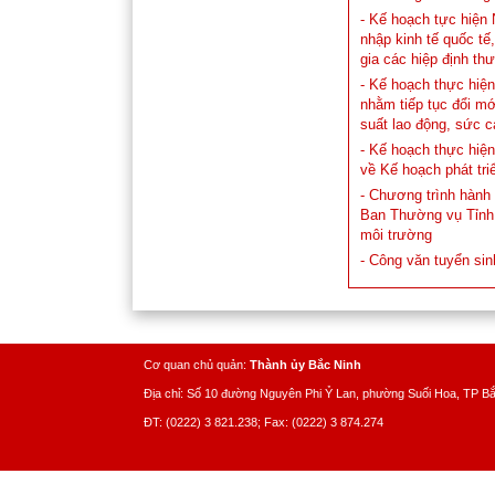
- Kế hoạch tực hiện 
nhập kinh tế quốc tế,
gia các hiệp định th
- Kế hoạch thực hiện
nhằm tiếp tục đổi m
suất lao động, sức c
- Kế hoạch thực hiện
về Kế hoạch phát tri
- Chương trình hành
Ban Thường vụ Tỉnh 
môi trường
- Công văn tuyển sin
Cơ quan chủ quản:
Thành ủy Bắc Ninh
Địa chỉ: Số 10 đường Nguyên Phi Ỷ Lan, phường Suối Hoa, TP B
ĐT: (0222) 3 821.238; Fax: (0222) 3 874.274