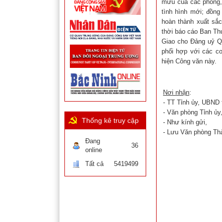
mưu của các phòng, 
tình hình mới; đồng
hoàn thành xuất sắc
thời báo cáo Ban Th
Giao cho Đảng uỷ Q
phối hợp với các cơ
hiện Công văn này.
Nơi nhận
:
- TT Tỉnh ủy, UBND t
- Văn phòng Tỉnh ủy
Thống kê truy cập
- Như kính gửi,
- Lưu Văn phòng Th
Đang
36
online
Tất cả
5419499