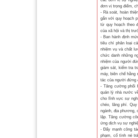
đơn vị trọng điểm, c
- Rà soát, hoàn thi
gắn với quy hoạch p
từ quy hoạch theo đ
của xã hội và thị trư
- Ban hành định mức 
tiêu chí phân loại c
nhiệm vụ và chất lư
chức danh những ngư
nhiệm của người đứn
giám sát, kiểm tra t
máy, biên chế hằng n
tác của người đứng 
- Tăng cường phối 
quản lý nhà nước về
cho lĩnh vực sự ngh
chéo, lãng phí. Quy
ngành, địa phương, 
lập. Tăng cường côn
ứng dịch vụ sự nghi
- Đẩy mạnh công tác
phạm, cố tình né tr