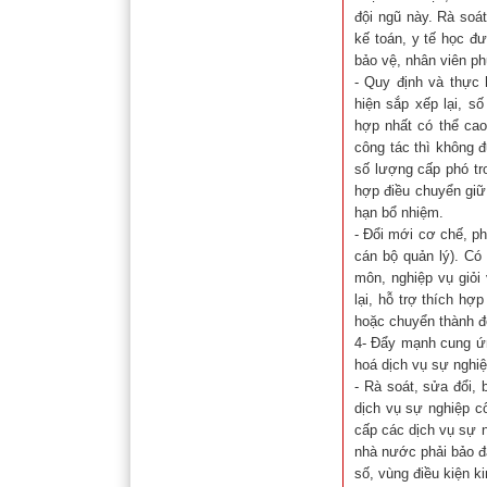
đội ngũ này. Rà soát
kế toán, y tế học đ
bảo vệ, nhân viên ph
- Quy định và thực 
hiện sắp xếp lại, s
hợp nhất có thể cao
công tác thì không đ
số lượng cấp phó tr
hợp điều chuyển giữ
hạn bổ nhiệm.
- Đổi mới cơ chế, p
cán bộ quản lý). Có
môn, nghiệp vụ giỏi
lại, hỗ trợ thích hợ
hoặc chuyển thành đơ
4- Đẩy mạnh cung ứn
hoá dịch vụ sự nghi
- Rà soát, sửa đổi,
dịch vụ sự nghiệp c
cấp các dịch vụ sự 
nhà nước phải bảo đả
số, vùng điều kiện k