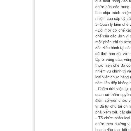
quả hoạt động đào t
chức của các trung 
tỉnh chịu trách nh
nhiệm của cấp uỷ cấ
3- Quản lý biên chế
- Đổi mới cơ chế xác
chế của các đơn vị 
một phần chi thường
đốc điều hành tại c
có thời hạn đối với
lập ở vùng sâu, vùng
thực hiện chế độ cô
nhiệm vụ chính trị v
loại viên chức hằng
năm liên tiếp không 
- Chấm dứt việc tự 
quan có thẩm quyền 
điểm số viên chức v
vị đã tự chủ tài ch
phải xem xét, cắt gi
- Tổ chức phân loại 
chức theo hướng vị 
hoạch đào tạo, bồi d