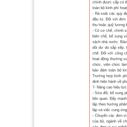
chính được cấp có t
toàn bộ kinh phí hoạ
- Rà soát các quy đ
đầu tư. Đối với đơn 
thu hoặc quỹ lương k
- Có cơ chế, chính s
biên chế, bổ sung v
sách nhà nước. Bảo 
dôi dư do sắp xếp, 
chế. Đối với công c
hoạt động thường xu
chức, viên chức làm
bảo đảm toàn bộ kin
Trường hợp kinh ph
định hiện hành về p
7- Nâng cao hiệu lực
- Sửa đổi, bổ sung p
liên quan. Đẩy mạnh
lập theo hướng phân
lập và việc cung ứng
- Chuyển các đơn vị
của bộ, ngành về ch
các đơn vị sự nghi