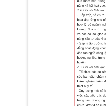
dục mầm non, trung 
năng xã hội hoá cao.
2.2- Đối với lĩnh vực
- Sắp xếp, tổ chức 
hoạt đáp ứng nhu cầ
hợp lý về ngành ngh
lượng. Nhà nước tập
và các cơ sở giáo d
năng đầu tư của Nhà
- Sáp nhập trường t
đẳng hoạt động khôn
đào tạo nghề công l
hướng nghiệp, trung
huyện.
2.3- Đối với lĩnh vực 
- Tổ chức các cơ sở 
sóc ban đầu, chăm s
kiểm nghiệm, kiểm đ
thiết bị y tế.
- Xây dựng một số b
việc sắp xếp các đ
trung tâm phòng ng
chức, đơn vị có cùn