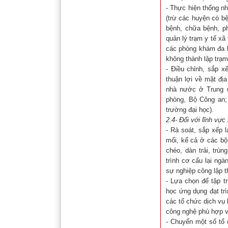
- Thực hiện thống n
(trừ các huyện có bệ
bệnh, chữa bệnh, ph
quản lý trạm y tế x
các phòng khám đa k
không thành lập trạm
- Điều chỉnh, sắp x
thuận lợi về mặt đị
nhà nước ở Trung ư
phòng, Bộ Công an;
trường đại học).
2.4- Đối với lĩnh vự
- Rà soát, sắp xếp 
mối, kể cả ở các bộ
chéo, dàn trải, trù
trình cơ cấu lại ng
sự nghiệp công lập 
- Lựa chọn để tập t
học ứng dụng đạt trì
các tổ chức dịch vụ
công nghệ phù hợp v
- Chuyển một số tổ