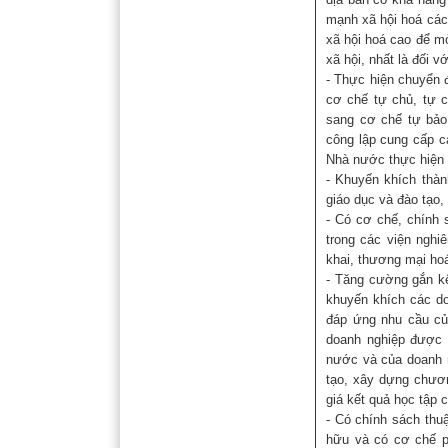
mạnh xã hội hoá các
xã hội hoá cao để m
xã hội, nhất là đối 
- Thực hiện chuyển 
cơ chế tự chủ, tự c
sang cơ chế tự bảo
công lập cung cấp c
Nhà nước thực hiện l
- Khuyến khích thàn
giáo dục và đào tạo,
- Có cơ chế, chính 
trong các viện nghi
khai, thương mại ho
- Tăng cường gắn kế
khuyến khích các do
đáp ứng nhu cầu củ
doanh nghiệp được 
nước và của doanh 
tạo, xây dựng chươn
giá kết quả học tập c
- Có chính sách thu
hữu và có cơ chế ph