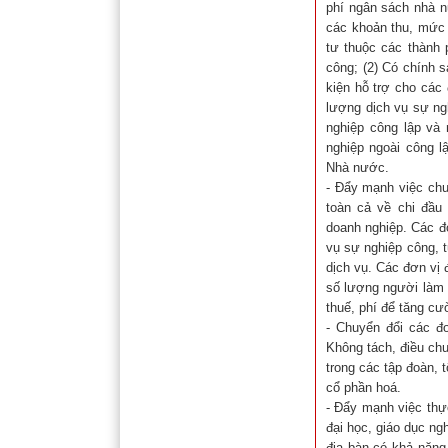
phí ngân sách nhà n
các khoản thu, mức 
tư thuộc các thành 
công; (2) Có chính s
kiện hỗ trợ cho các
lượng dịch vụ sự ng
nghiệp công lập và 
nghiệp ngoài công l
Nhà nước.
- Đẩy mạnh việc chu
toàn cả về chi đầu 
doanh nghiệp. Các đ
vụ sự nghiệp công, t
dịch vụ. Các đơn vị
số lượng người làm 
thuế, phí để tăng cư
- Chuyển đổi các đơ
Không tách, điều ch
trong các tập đoàn, 
cổ phần hoá.
- Đẩy mạnh việc thự
đại học, giáo dục n
địa bàn có khả năng 