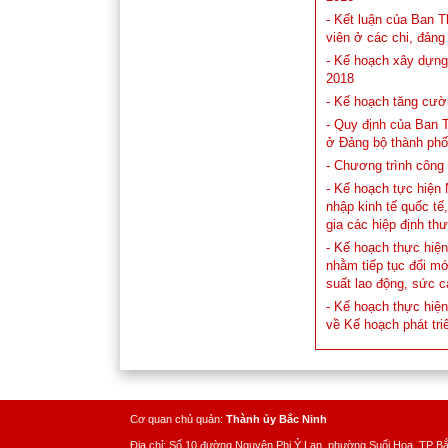
- Kết luận của Ban 
viên ở các chi, đản
- Kế hoạch xây dựng
2018
- Kế hoạch tăng cườ
- Quy định của Ban 
ở Đảng bộ thành phố
- Chương trình công 
- Kế hoạch tực hiện 
nhập kinh tế quốc tế,
gia các hiệp định th
- Kế hoạch thực hiện
nhằm tiếp tục đổi m
suất lao động, sức c
- Kế hoạch thực hiện
về Kế hoạch phát tri
Cơ quan chủ quản:
Thành ủy Bắc Ninh
Địa chỉ: Số 10 đường Nguyên Phi Ỷ Lan, phường Suối Hoa, TP B