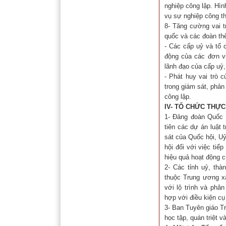
nghiệp công lập. Hìn
vụ sự nghiệp công th
8- Tăng cường vai t
quốc và các đoàn thể 
- Các cấp uỷ và tổ 
động của các đơn vị
lãnh đạo của cấp uỷ,
- Phát huy vai trò 
trong giám sát, phản
công lập.
IV- TỔ CHỨC THỰC
1- Đảng đoàn Quốc h
tiên các dự án luật 
sát của Quốc hội, U
hội đối với việc tiế
hiệu quả hoạt động c
2- Các tỉnh uỷ, thà
thuộc Trung ương x
với lộ trình và phâ
hợp với điều kiện cụ
3- Ban Tuyên giáo Tr
học tập, quán triệt v