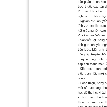
sản phẩm khoa học 
trực thuộc các tập đ
tổ chức khoa học v
nghiên cứu khoa học 
- Nghiên cứu chuyển
lĩnh vực nghiên cứu 
kết giữa nghiên cứu 
2.5- Đối với lĩnh vực
- Sắp xếp lại, nâng
tinh gọn, chuyên ngh
tiêu biểu. Mỗi tỉnh
công lập truyền thố
chuyển sang hình th
cấp tỉnh thành một đ
- Kiện toàn, củng c
việc thành lập mới 
phép.
- Hoàn thiện, nâng 
một số bảo tàng chu
học để thu hút khách
- Thực hiện chủ tr
thuộc sở văn hoá, t
hoá, trung tâm thể t