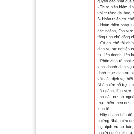
quyền cao nhất của t
- Thực hiện kiểm địn
với trường đại học, 
6- Hoàn thiện cơ chế
- Hoàn thiện pháp l
các ngành, lĩnh vực
tăng tính chủ động c
- Có cơ chế tài chí
dịch vụ sự nghiệp c
tư, liên doanh, liên k
- Phân định rõ hoạt
kinh doanh dịch vụ 
danh mục dịch vụ s
với các dịch vụ thiế
Nhà nước hỗ trợ kin
số ngành, lĩnh vực 
cho các cơ sở ngoài
thực hiện theo cơ c
kinh tế.
- Đẩy nhanh tiến độ
hướng Nhà nước quy 
loại dịch vụ cơ bản
người nghèo, đối tư