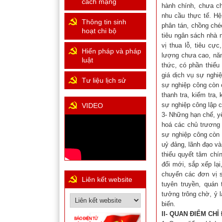
cách mạng
hành chính, chưa ch
nhu cầu thực tế. H
Thông tin sinh
phân tán, chồng chéo
hoạt chi bộ
tiêu ngân sách nhà 
vị thua lỗ, tiêu cự
Hiến pháp và pháp
lượng chưa cao, năn
luật
thức, có phần thiếu 
giá dịch vụ sự nghi
Tư liệu lịch sử
sự nghiệp công còn 
thanh tra, kiểm tra,
sự nghiệp công lập c
VIDEO
3- Những hạn chế, y
hoá các chủ trương 
sự nghiệp công còn 
uỷ đảng, lãnh đạo v
thiếu quyết tâm chín
đổi mới, sắp xếp lạ
chuyển các đơn vị s
Liên kết website
tuyên truyền, quán 
tưởng trông chờ, ỷ 
biến.
II- QUAN ĐIỂM CH