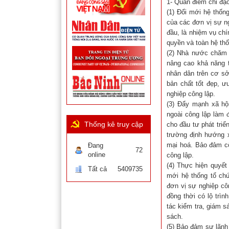
1- Quan điểm chỉ đạ
(1) Đổi mới hệ thốn
của các đơn vị sự n
đầu, là nhiệm vụ chí
quyền và toàn hệ thốn
(2) Nhà nước chăm l
nâng cao khả năng t
nhân dân trên cơ sở 
bản chất tốt đẹp, ư
nghiệp công lập.
(3) Đẩy mạnh xã hội
ngoài công lập làm 
Thống kê truy cập
cho đầu tư phát triể
trường định hướng x
mại hoá. Bảo đảm cô
Đang
72
online
công lập.
(4) Thực hiện quyết 
Tất cả
5409735
mới hệ thống tổ chứ
đơn vị sự nghiệp côn
đồng thời có lộ trì
tác kiểm tra, giám s
sách.
(5) Bảo đảm sự lãnh