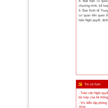
4- Mặt trận Tổ quốc
chương trình, kế hoạ
5- Ban Kinh tế Trun
cơ quan liên quan t
hiện Nghị quyết, định
Tin cũ hơn
- Toàn văn Nghị quyế
bộ máy của hệ thống 
- V/v diễn tập phòng
2018