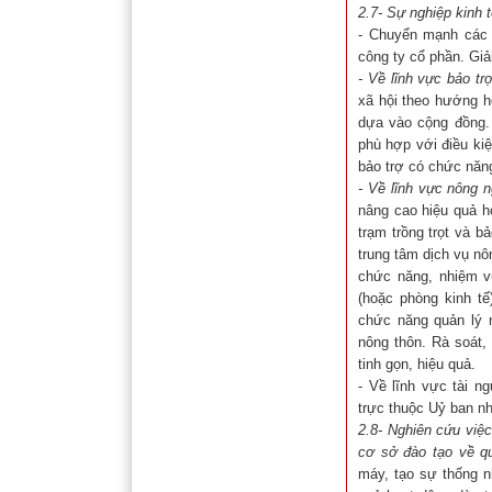
2.7- Sự nghiệp kinh 
- Chuyển mạnh các đ
công ty cổ phần. Giả
-
Về lĩnh vực bảo tr
xã hội theo hướng h
dựa vào cộng đồng. 
phù hợp với điều kiệ
bảo trợ có chức năn
-
Về lĩnh vực nông n
nâng cao hiệu quả h
trạm trồng trọt và 
trung tâm dịch vụ n
chức năng, nhiệm v
(hoặc phòng kinh t
chức năng quản lý 
nông thôn. Rà soát,
tinh gọn, hiệu quả.
- Về lĩnh vực tài n
trực thuộc Uỷ ban n
2.8- Nghiên cứu việc
cơ sở đào tạo về q
máy, tạo sự thống n