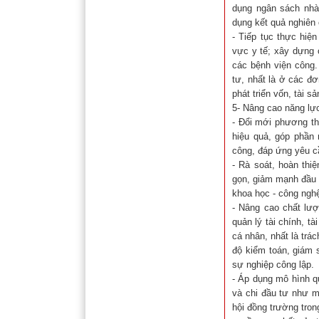
dụng ngân sách nhà
dụng kết quả nghiên
- Tiếp tục thực hiệ
vực y tế; xây dựng 
các bệnh viện công.
tư, nhất là ở các đ
phát triển vốn, tài s
5- Nâng cao năng lực
- Đổi mới phương th
hiệu quả, góp phần
công, đáp ứng yêu c
- Rà soát, hoàn thi
gọn, giảm mạnh đầu 
khoa học - công nghệ
- Nâng cao chất lượ
quản lý tài chính, t
cá nhân, nhất là trá
độ kiểm toán, giám 
sự nghiệp công lập.
- Áp dụng mô hình q
và chi đầu tư như m
hội đồng trường tro