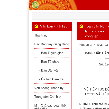
Văn bản - Tài liệu
Toàn văn Nghị 
lý, nâng cao c
Thành ủy
công lập
Các Ban xây dựng Đảng
2018-06-07 07:47:24
- Ban Tuyên giáo
BAN CHẤP HÀ
---
- Ban Tổ chức
Số: 1
- Ban Dân vận
- Ủy ban kiểm tra
Văn phòng Thành ủy
VỀ TIẾP TỤC Đ
LƯỢNG VÀ HIỆU
Trung tâm Chính trị
I- TÌNH HÌNH VÀ 
MTTQ & các đoàn thể
nhân dân
1- Trong những năm 