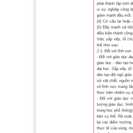
phải thành lập mới đ
vị sự nghiệp công l
giảm mạnh đầu mối, 
(4) Cơ cấu lại hoặc
(5) Đẩy mạnh xã hội
điều kiện thành công
Việc sắp xếp, tổ ch
thể như sau:
2.1- Đối với lĩnh vực
-
Đối với giáo dục đạ
giáo dục - đào tạo h
đại học. Sắp xếp, tổ
đào tạo đội ngũ giáo
sở vật chất, nguồn 
số lĩnh vực mang tầ
thực hiện nhiệm vụ đ
-
Đối với giáo dục 
lượng giáo dục, hình
trung học phổ thông)
bàn cụ thể. Rà soát
lại các điểm trường
thực tế của vùng, m