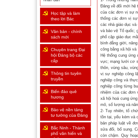
Đảng về đổi mới hệ 
của các đơn vị sự n
Học tập và làm
thống các đơn vị sự
theo lời Bác
các nhà giáo dục và
và bảo vệ Tổ quốc; 
Văn bản - chính
sách mới
phổ cập giáo dục mầ
bình đẳng giới, nân
công bằng xã hội và 
Chuyên trang Đại
hội Đảng bộ các
Hệ thống cung ứng d
cấp
vực; mạng lưới cơ sở
thôn, vùng sâu, vùn
Thông tin tuyên
vị sự nghiệp công lậ
truyền
nghiệp công và thực
nghiệp công từng bư
Biển đảo quê
nhiệm của các đơn v
hương
xã hội hoá cung ứng
mô, số lượng và nân
Bảo vệ nền tảng
2- Tuy nhiên, tổ ch
tư tưởng của Đảng
tồn tại, yếu kém và
bản pháp luật về đơ
Bắc Ninh - Thành
sửa đổi, bổ sung. C
phố văn hiến và
còn chậm. Quy hoạc