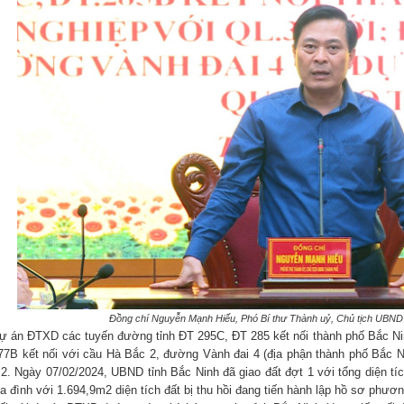
Đồng chí Nguyễn Mạnh Hiếu, Phó Bí thư Thành uỷ, Chủ tịch UBND t
ự án ĐTXD các tuyến đường tỉnh ĐT 295C, ĐT 285 kết nối thành phố Bắc Ni
77B kết nối với cầu Hà Bắc 2, đường Vành đai 4 (địa phận thành phố Bắc Ninh
2. Ngày 07/02/2024, UBND tỉnh Bắc Ninh đã giao đất đợt 1 với tổng diện tí
ia đình với 1.694,9m2 diện tích đất bị thu hồi đang tiến hành lập hồ sơ phươ