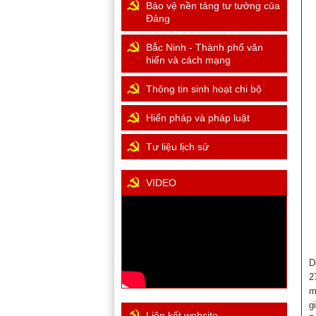
Bảo vệ nền tảng tư tưởng của
Đảng
Bắc Ninh - Thành phố văn
hiến và cách mạng
Thông tin sinh hoạt chi bộ
Hiến pháp và pháp luật
Tư liệu lịch sử
VIDEO
D
2
m
g
Liên kết website