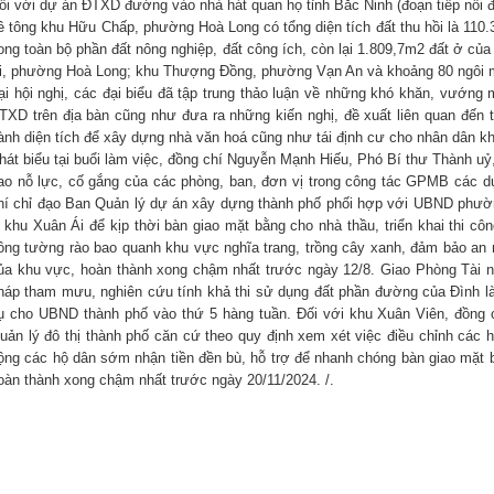
ối với dự án ĐTXD đường vào nhà hát quan họ tỉnh Bắc Ninh (đoạn tiếp nố
ê tông khu Hữu Chấp, phường Hoà Long có tổng diện tích đất thu hồi là 110
ong toàn bộ phần đất nông nghiệp, đất công ích, còn lại 1.809,7m2 đất ở của
i, phường Hoà Long; khu Thượng Đồng, phường Vạn An và khoảng 80 ngôi 
ại hội nghị, các đại biểu đã tập trung thảo luận về những khó khăn, vướng m
TXD trên địa bàn cũng như đưa ra những kiến nghị, đề xuất liên quan đến t
ành diện tích để xây dựng nhà văn hoá cũng như tái định cư cho nhân dân 
hát biểu tại buổi làm việc, đồng chí Nguyễn Mạnh Hiếu, Phó Bí thư Thành uỷ
ao nỗ lực, cố gắng của các phòng, ban, đơn vị trong công tác GPMB các dự
hí chỉ đạo Ban Quản lý dự án xây dựng thành phố phối hợp với UBND phườn
 khu Xuân Ái để kịp thời bàn giao mặt bằng cho nhà thầu, triển khai thi côn
ông tường rào bao quanh khu vực nghĩa trang, trồng cây xanh, đảm bảo an
ủa khu vực, hoàn thành xong chậm nhất trước ngày 12/8. Giao Phòng Tài 
háp tham mưu, nghiên cứu tính khả thi sử dụng đất phần đường của Đình là
ụ cho UBND thành phố vào thứ 5 hàng tuần. Đối với khu Xuân Viên, đồng
uản lý đô thị thành phố căn cứ theo quy định xem xét việc điều chỉnh các 
ộng các hộ dân sớm nhận tiền đền bù, hỗ trợ để nhanh chóng bàn giao mặt b
oàn thành xong chậm nhất trước ngày 20/11/2024. /.