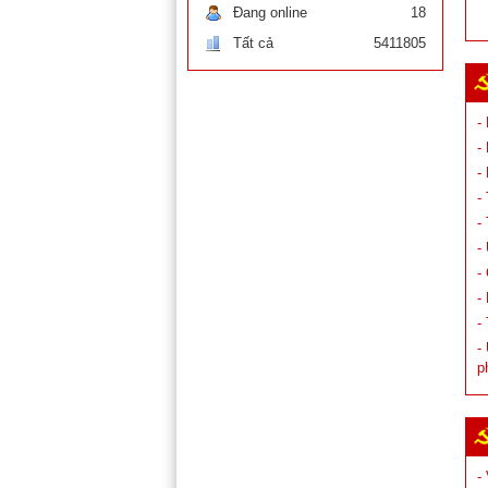
Đang online
18
Tất cả
5411805
-
-
-
-
-
-
-
-
-
-
p
-