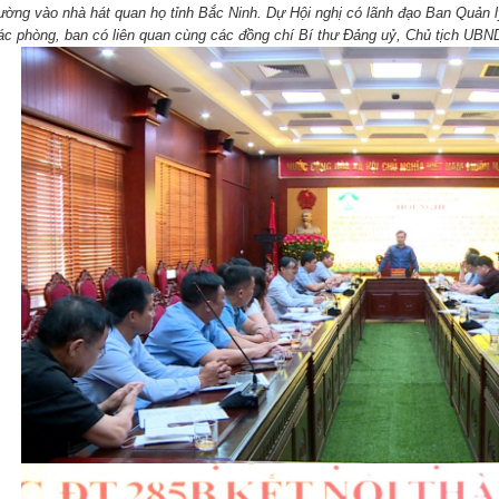
ường vào nhà hát quan họ tỉnh Bắc Ninh. Dự Hội nghị có lãnh đạo Ban Quản lý
ác phòng, ban có liên quan cùng các đồng chí Bí thư Đảng uỷ, Chủ tịch U