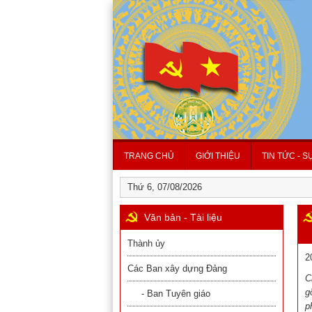
TRANG CHỦ
GIỚI THIỆU
TIN TỨC - S
Thứ 6, 07/08/2026
Văn bản - Tài liệu
Thành ủy
2
Các Ban xây dựng Đảng
C
g
- Ban Tuyên giáo
p