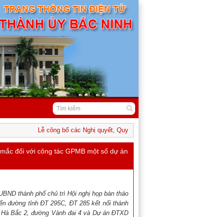
Lễ công bố các Nghị quyết, Quyết định của Trung ương và địa phươn
 mắc đối với công tác GPMB một số dự án
UBND thành phố chủ trì Hội nghị họp bàn tháo
ến đường tỉnh ĐT 295C, ĐT 285 kết nối thành
u Hà Bắc 2, đường Vành đai 4 và Dự án ĐTXD