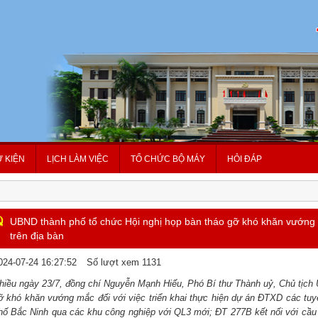
Ự KIỆN
LỊCH LÀM VIỆC
TỔ CHỨC BỘ MÁY
HỎI ĐÁP
UBND thành phố tổ chức Hội nghị họp bàn tháo gỡ khó khăn vướng
trên địa bàn
024-07-24 16:27:52
Số lượt xem 1131
hiều ngày 23/7, đồng chí Nguyễn Mạnh Hiếu, Phó Bí thư Thành uỷ, Chủ tịch 
ỡ khó khăn vướng mắc đối với việc triển khai thực hiện dự án ĐTXD các tuy
hố Bắc Ninh qua các khu công nghiệp với QL3 mới; ĐT 277B kết nối với cầ