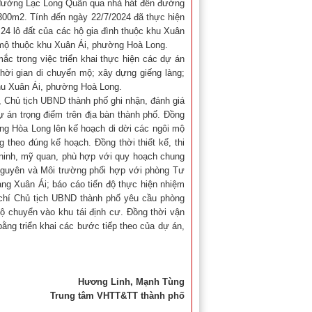
i đường Lạc Long Quân qua nhà hát đến đường
.300m2. Tính đến ngày 22/7/2024 đã thực hiện
 24 lô đất của các hộ gia đình thuộc khu Xuân
mộ thuộc khu Xuân Ái, phường Hoà Long.
ắc trong việc triển khai thực hiện các dự án
hời gian di chuyển mộ; xây dựng giếng làng;
khu Xuân Ái, phường Hoà Long.
, Chủ tịch UBND thành phố ghi nhận, đánh giá
 án trọng điểm trên địa bàn thành phố. Đồng
g Hòa Long lên kế hoạch di dời các ngôi mộ
g theo đúng kế hoạch. Đồng thời thiết kế, thi
 ninh, mỹ quan, phù hợp với quy hoạch chung
nguyên và Môi trường phối hợp với phòng Tư
ng Xuân Ái; báo cáo tiến độ thực hiện nhiệm
 chí Chủ tịch UBND thành phố yêu cầu phòng
hộ chuyển vào khu tái định cư. Đồng thời vận
ằng triển khai các bước tiếp theo của dự án,
Hương Linh, Mạnh Tùng
Trung tâm VHTT&TT thành phố