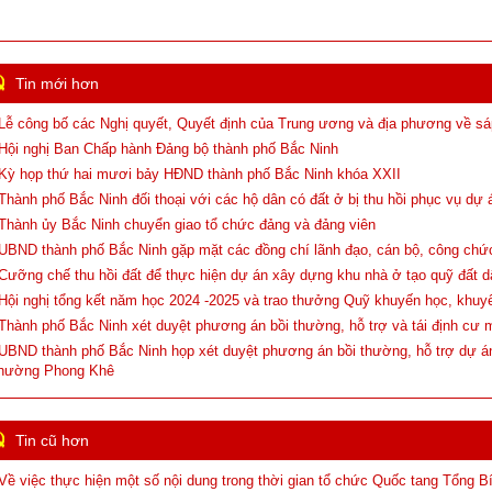
Tin mới hơn
 Lễ công bố các Nghị quyết, Quyết định của Trung ương và địa phương về sáp
 Hội nghị Ban Chấp hành Đảng bộ thành phố Bắc Ninh
 Kỳ họp thứ hai mươi bảy HĐND thành phố Bắc Ninh khóa XXII
 Thành phố Bắc Ninh đối thoại với các hộ dân có đất ở bị thu hồi phục vụ dự
 Thành ủy Bắc Ninh chuyển giao tổ chức đảng và đảng viên
 UBND thành phố Bắc Ninh gặp mặt các đồng chí lãnh đạo, cán bộ, công chứ
 Cưỡng chế thu hồi đất để thực hiện dự án xây dựng khu nhà ở tạo quỹ đất 
 Hội nghị tổng kết năm học 2024 -2025 và trao thưởng Quỹ khuyến học, khuy
 Thành phố Bắc Ninh xét duyệt phương án bồi thường, hỗ trợ và tái định cư m
 UBND thành phố Bắc Ninh họp xét duyệt phương án bồi thường, hỗ trợ dự á
hường Phong Khê
Tin cũ hơn
 Về việc thực hiện một số nội dung trong thời gian tổ chức Quốc tang Tổng 