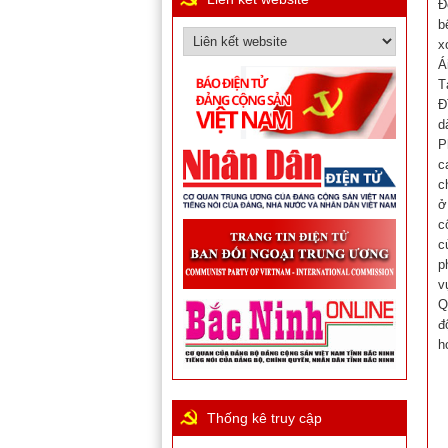
Đ
b
x
Á
T
Đ
d
P
c
c
ở
c
c
p
v
Q
đ
h
Thống kê truy cập