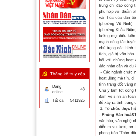
trung chỉ đạo công t
phù hợp với thuần p
văn hóa của dân tộ
(phường Vũ Ninh);
(phường Khắc Niệm)
lưỡng mọi điều kiện 
mạnh công tác tuyên
chú trọng các hình t
tích, giá trị văn hóa
hội với những hoạt 
đảo nhân dân và du 
- Các ngành chức nă
Thống kê truy cập
hoạt động mê tín, dị
tình trạng đốt vàng
Đang
48
Chú ý làm tốt công 
online
đảm vệ sinh an toàn
Tất cả
5411925
để xảy ra tình trạng
3. Tổ chức thực hi
- Phòng Văn hoá&T
văn hóa, văn nghệ n
diễn ra vui tươi, an
phong trào “Toàn dâ