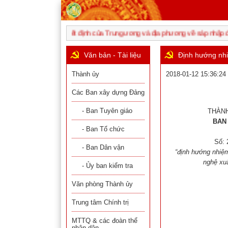
các Nghị quyết, Quyết định của Trung ương và địa phương về sáp nhập đơn v
Văn bản - Tài liệu
Định hướng nhi
Thành ủy
2018-01-12 15:36:24
Các Ban xây dựng Đảng
- Ban Tuyên giáo
THÀNH
BAN
- Ban Tổ chức
Số: 
- Ban Dân vận
“định hướng nhiệ
nghệ xu
- Ủy ban kiểm tra
Văn phòng Thành ủy
Trung tâm Chính trị
MTTQ & các đoàn thể
- Ban Tuyê
nhân dân