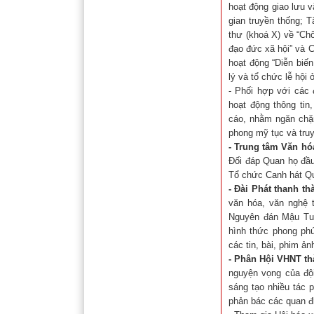
hoạt động giao lưu v
gian truyền thống; 
thư (khoá X) về “Ch
đạo đức xã hội” và 
hoạt động “Diễn biến
lý và tổ chức lễ hội
- Phối hợp với các 
hoạt động thông tin
cáo, nhằm ngăn chặn
phong mỹ tục và truy
- Trung tâm Văn hó
Đối đáp Quan họ đầ
Tổ chức Canh hát 
- Đài Phát thanh th
văn hóa, văn nghệ 
Nguyên đán Mậu Tuất
hình thức phong phú
các tin, bài, phim ả
- Phân Hội VHNT th
nguyện vọng của đội
sáng tạo nhiều tác p
phản bác các quan đi