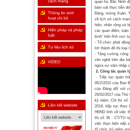
cách mạng
quan họ Bắc Ninh đ
bám sát thực tiễn đ
Thông tin sinh
Đảng, mừng Xuân, “H
hoạt chi bộ
về lịch sử cách mạn
hiện, nhân rộng và b
Hiến pháp và pháp
các quan điểm, luận đ
luật
bình” trên lĩnh vực 
- Tổ chức phát động
Tư liệu lịch sử
trở thành đô thị loại
- Tăng cường công t
văn nghệ trên địa b
VIDEO
ngừa sự xâm nhập củ
2. Công tác quản lý
- Tiếp tục quán tri
05/2/2015 của Ban B
của Đảng đối với cô
20/02/2017 của Thủ t
kỷ niệm; Chỉ thị số
Liên kết website
2018; tiếp tục thực
HĐND tỉnh về việc th
thị số 36 - CT/TU 
việc thực hiện nếp s
tổ chức kỷ niệm ngà