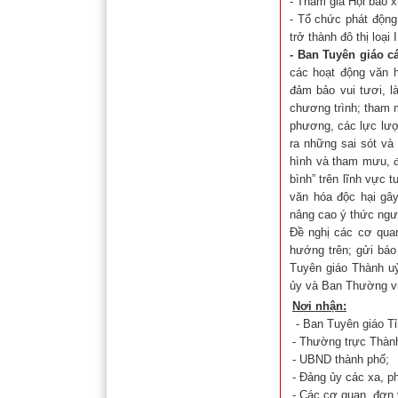
- Tham gia Hội báo x
- Tổ chức phát động
trở thành đô thị loại 
- Ban Tuyên giáo c
các hoạt động văn h
đảm bảo vui tươi, l
chương trình; tham 
phương, các lực lượ
ra những sai sót và
hình và tham mưu, đ
bình” trên lĩnh vực
văn hóa độc hại gâ
nâng cao ý thức ngư
Đề nghị các cơ quan
hướng trên; gửi báo
Tuyên giáo Thành uỷ
ủy và Ban Thường vụ
Nơi nhận:
- Ban Tuyên giáo Tỉn
- Thường trực Thàn
- UBND thành phố;
- Đảng ủy các xa, 
- Các cơ quan, đơn v