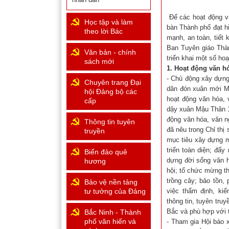
Để các hoạt động v
Học tập và làm
bàn Thành phố đạt hi
theo lời Bác
mạnh, an toàn, tiết
Ban Tuyên giáo Thàn
Văn bản - chính
triển khai một số ho
sách mới
1. Hoạt động văn h
- Chủ động xây dựng
Chuyên trang Đại
dân đón xuân mới Mậ
hội Đảng bộ các
hoạt động văn hóa,
cấp
dậy xuân Mậu Thân 1
động văn hóa, văn n
Thông tin tuyên
đã nêu trong Chỉ th
truyền
mục tiêu xây dựng m
triển toàn diện; đẩ
Biển đảo quê
dựng đời sống văn h
hương
hội; tổ chức mừng th
trồng cây; bảo tồn, 
Bảo vệ nền tảng
tư tưởng của Đảng
việc thẩm định, kiể
thông tin, tuyên tru
Bắc và phù hợp với 
Bắc Ninh - Thành
phố văn hiến và
- Tham gia Hội báo 