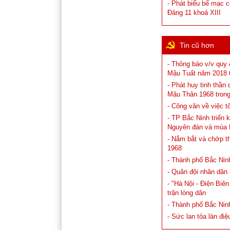
- Phát biểu bế mạc 
Đảng 11 khoá XIII
Tin cũ hơn
- Thông báo v/v quy
Mậu Tuất năm 2018 t
- Phát huy tinh thần
Mậu Thân 1968 trong
- Công văn về việc 
- TP Bắc Ninh triển 
Nguyên đán và mùa 
- Nắm bắt và chớp t
1968
- Thành phố Bắc Ninh
- Quân đội nhân dân
- "Hà Nội - Điện Biê
trận lòng dân
- Thành phố Bắc Nin
- Sức lan tỏa làn đi