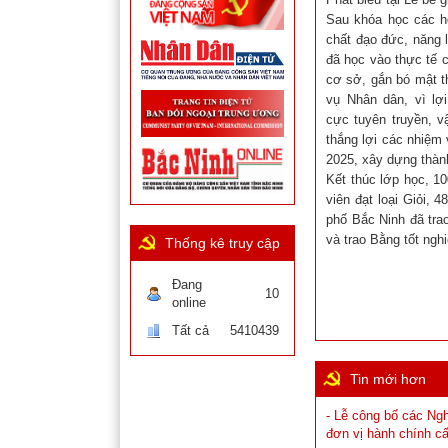
Sau khóa học các họ
chất đạo đức, năng l
đã học vào thực tế 
cơ sở, gắn bó mật th
vụ Nhân dân, vì lợ
cực tuyên truyền, v
thắng lợi các nhiệm
2025, xây dựng thàn
Kết thúc lớp học, 1
viên đạt loại Giỏi, 
phố Bắc Ninh đã tra
và trao Bằng tốt ngh
Thống kê truy cập
Đang
10
online
Tất cả
5410439
Tin mới hơn
- Lễ công bố các Ng
đơn vị hành chính cấ