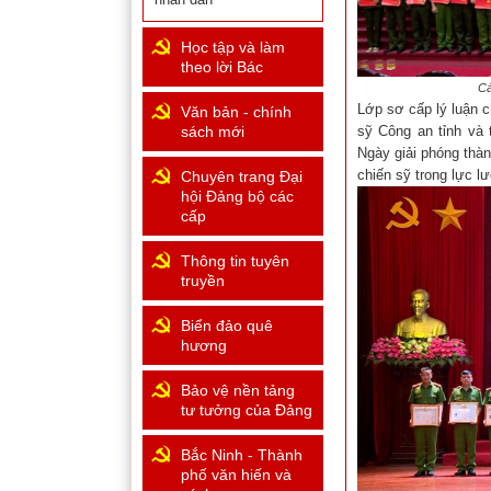
Học tập và làm
theo lời Bác
Cá
Lớp sơ cấp lý luận c
Văn bản - chính
sỹ Công an tỉnh và
sách mới
Ngày giải phóng thàn
chiến sỹ trong lực 
Chuyên trang Đại
hội Đảng bộ các
cấp
Thông tin tuyên
truyền
Biển đảo quê
hương
Bảo vệ nền tảng
tư tưởng của Đảng
Bắc Ninh - Thành
phố văn hiến và