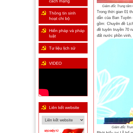
cách mạng
Giám đốc Trung tâm C
Trong thời gian 01 
Thông tin sinh
dẫn của Ban Tuyên g
hoạt chi bộ
gồm: Chuyên đề Lị
đề tuyên truyền 70 
Hiến pháp và pháp
đất nước phồn vinh,
luật
Tư liệu lịch sử
VIDEO
Liên kết website
Giám đốc Trun
Phát biểu tại Lễ bế 