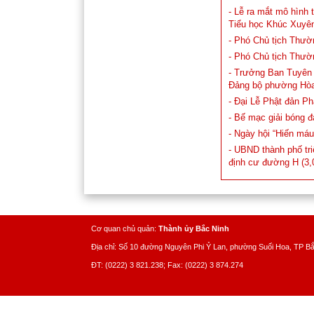
- Lễ ra mắt mô hình 
Tiểu học Khúc Xuyê
- Phó Chủ tịch Thườ
- Phó Chủ tịch Thườ
- Trưởng Ban Tuyên 
Đảng bộ phường Hò
- Đại Lễ Phật đản Ph
- Bế mạc giải bóng 
- Ngày hội “Hiến má
- UBND thành phố t
định cư đường H (3,
Cơ quan chủ quản:
Thành ủy Bắc Ninh
Địa chỉ: Số 10 đường Nguyên Phi Ỷ Lan, phường Suối Hoa, TP B
ĐT: (0222) 3 821.238; Fax: (0222) 3 874.274