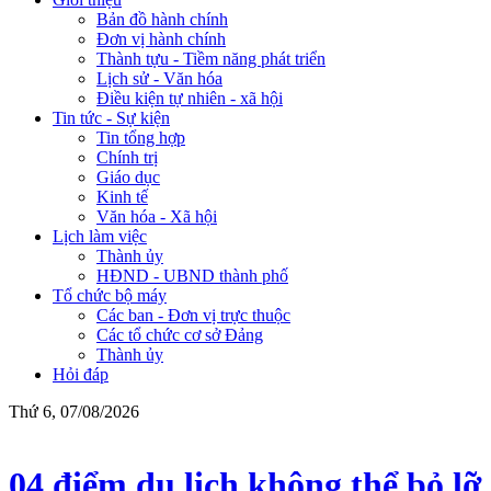
Bản đồ hành chính
Đơn vị hành chính
Thành tựu - Tiềm năng phát triển
Lịch sử - Văn hóa
Điều kiện tự nhiên - xã hội
Tin tức - Sự kiện
Tin tổng hợp
Chính trị
Giáo dục
Kinh tế
Văn hóa - Xã hội
Lịch làm việc
Thành ủy
HĐND - UBND thành phố
Tổ chức bộ máy
Các ban - Đơn vị trực thuộc
Các tổ chức cơ sở Đảng
Thành ủy
Hỏi đáp
Thứ 6, 07/08/2026
04 điểm du lịch không thể bỏ l