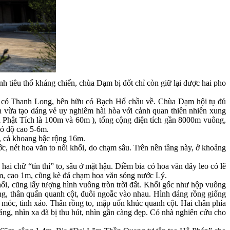
 tiêu thổ kháng chiến, chùa Dạm bị đốt chỉ còn giữ lại được hai pho
ả có Thanh Long, bên hữu có Bạch Hổ chầu về. Chùa Dạm hội tụ đủ
h vừa tạo dáng vẻ uy nghiêm hài hòa với cảnh quan thiên nhiên xung
a Phật Tích là 100m và 60m ), tổng cộng diện tích gần 8000m vuông,
có độ cao 5-6m.
o, cả khoang bậc rộng 16m.
c, nét hoa văn to nổi khối, do chạm sâu. Trên nền tầng này, ở khoảng
i chữ “tín thí” to, sâu ở mặt hậu. Diềm bia có hoa văn dây leo có lẽ
,5m, cao 1m, cũng kè đá chạm hoa văn sóng nước Lý.
hối, cũng lấy tượng hình vuông tròn trời đất. Khối gốc như hộp vuông
áng, thân quấn quanh cột, đuôi ngoắc vào nhau. Hình dáng rồng giống
y móc, tinh xảo. Thân rồng to, mập uốn khúc quanh cột. Hai chân phía
áng, nhìn xa đã bị thu hút, nhìn gần càng đẹp. Có nhà nghiên cứu cho