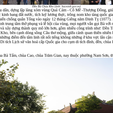
Đền Bà Chúa Kho (ảnh: bacninh.gov.vn)
hiêu dân, dựng lập làng xóm vùng Quả Cảm - Cô Mễ -Thượng Đồng, giúp
c kinh bang đất nước, tích luỹ lương thực, trông nom kho tàng quốc g
hiến chống quân Tống vào ngày 12 tháng Giêng năm Đinh Tỵ (1077). N
hành trung tâm thờ phụng và lễ hội của vùng, mọi người vẫn gọi Bà với
và xây dựng thành quy mô lớn hơn, gồm nhiều công trình như: Đền 
úi Kho, bên cạnh dòng sông Câu thơ mộng, giữa cảnh quan thiên nhiên 
hững điểm đến tâm linh rất nổi tiếng không những ở khu vực lân cận 
g Di tích Lịch sử văn hoá cấp Quốc gia cho cụm di tích đình, đền, c
hùa Bà Tấm, chùa Cao, chùa Trăm Gian, nay thuộc phường Nam Sơn, t