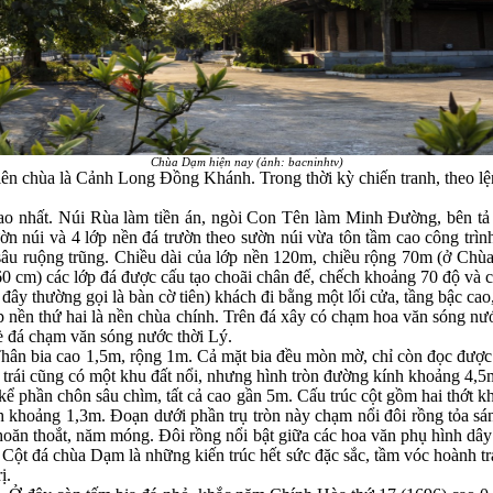
Chùa Dạm hiện nay (ảnh: bacninhtv)
n chùa là Cảnh Long Đồng Khánh. Trong thời kỳ chiến tranh, theo lệnh
cao nhất. Núi Rùa làm tiền án, ngòi Con Tên làm Minh Đường, bên t
ờn núi và 4 lớp nền đá trườn theo sườn núi vừa tôn tầm cao công trìn
sâu ruộng trũng. Chiều dài của lớp nền 120m, chiều rộng 70m (ở Chù
0 cm) các lớp đá được cấu tạo choãi chân đế, chếch khoảng 70 độ và 
đây thường gọi là bàn cờ tiên) khách đi bằng một lối cửa, tầng bậc ca
ấp nền thứ hai là nền chùa chính. Trên đá xây có chạm hoa văn sóng nướ
kè đá chạm văn sóng nước thời Lý.
hân bia cao 1,5m, rộng 1m. Cả mặt bia đều mòn mờ, chỉ còn đọc được ha
n trái cũng có một khu đất nổi, nhưng hình tròn đường kính khoảng 4
kể phần chôn sâu chìm, tất cả cao gần 5m. Cấu trúc cột gồm hai thớt k
nh khoảng 1,3m. Đoạn dưới phần trụ tròn này chạm nổi đôi rồng tỏa s
thoăn thoắt, năm móng. Đôi rồng nổi bật giữa các hoa văn phụ hình dâ
Cột đá chùa Dạm là những kiến trúc hết sức đặc sắc, tầm vóc hoành tr
ị.