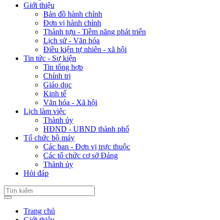
Giới thiệu
Bản đồ hành chính
Đơn vị hành chính
Thành tựu - Tiềm năng phát triển
Lịch sử - Văn hóa
Điều kiện tự nhiên - xã hội
Tin tức - Sự kiện
Tin tổng hợp
Chính trị
Giáo dục
Kinh tế
Văn hóa - Xã hội
Lịch làm việc
Thành ủy
HĐND - UBND thành phố
Tổ chức bộ máy
Các ban - Đơn vị trực thuộc
Các tổ chức cơ sở Đảng
Thành ủy
Hỏi đáp
Trang chủ
Giới thiệu