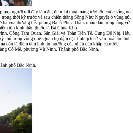
 mọi người nơi đây làm ăn, đem lại mùa màng tươi tốt, cuộc sống no
ia trong thời kỳ trước và sau chiến thắng Sông Như Nguyệt ở vùng núi
hà vua thương tiếc phong Bà là Phúc Thần, nhân dân trong làng với
 niềm tôn kính thân thuộc là Bà Chúa Kho.
Trình, Cổng Tam Quan, Sân Giải và Toàn Tiền Tế, Cung Đệ Nhị, Hậu
kỳ thú trong vùng quê Quan họ đậm đặc tính lịch sử văn hoá tâm linh
mà còn là điểm tâm linh tín ngưỡng của nhân dân khắp cả nước.
hùa làng Cô Mễ, phường Vũ Ninh, Thành phố Bắc Ninh.
hành phố Bắc Ninh.