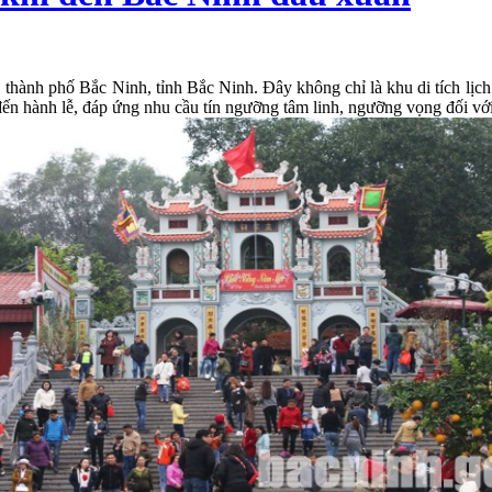
ành phố Bắc Ninh, tỉnh Bắc Ninh. Đây không chỉ là khu di tích lịch 
n hành lễ, đáp ứng nhu cầu tín ngưỡng tâm linh, ngưỡng vọng đối với