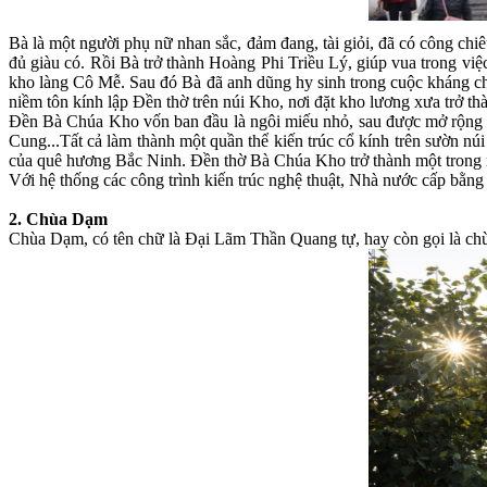
Bà là một người phụ nữ nhan sắc, đảm đang, tài giỏi, đã có công c
đủ giàu có. Rồi Bà trở thành Hoàng Phi Triều Lý, giúp vua trong việ
kho làng Cô Mễ. Sau đó Bà đã anh dũng hy sinh trong cuộc kháng c
niềm tôn kính lập Đền thờ trên núi Kho, nơi đặt kho lương xưa trở t
Đền Bà Chúa Kho vốn ban đầu là ngôi miếu nhỏ, sau được mở rộng 
Cung...Tất cả làm thành một quần thể kiến trúc cổ kính trên sườn n
của quê hương Bắc Ninh. Đền thờ Bà Chúa Kho trở thành một trong n
Với hệ thống các công trình kiến trúc nghệ thuật, Nhà nước cấp bằn
2. Chùa Dạm
Chùa Dạm, có tên chữ là Đại Lãm Thần Quang tự, hay còn gọi là c