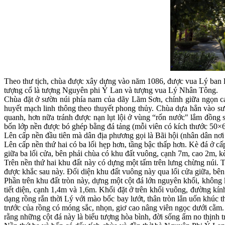
Theo thư tịch, chùa được xây dựng vào năm 1086, được vua Lý ban lê
tượng cổ là tượng Nguyên phi Ỷ Lan và tượng vua Lý Nhân Tông.
Chùa đặt ở sườn núi phía nam của dãy Lãm Sơn, chính giữa ngọn 
huyết mạch linh thông theo thuyết phong thủy. Chùa dựa hẳn vào sư
quanh, hơn nữa tránh được nạn lụt lội ở vùng “rốn nước" lắm đồng 
bốn lớp nền được bó ghép bằng đá tảng (mỗi viên có kích thước 50×6
Lên cấp nền đầu tiên mà dân địa phương gọi là Bãi hội (nhân dân nơi 
Lên cấp nền thứ hai có ba lối hẹp hơn, tầng bậc thấp hơn. Kè đá ở c
giữa ba lối cửa, bên phải chùa có khu đất vuông, cạnh 7m, cao 2m, 
Trên nền thứ hai khu đất này có dựng một tấm trên lưng chừng núi. T
được khắc sau này. Đối diện khu đất vuông này qua lối cửa giữa, bê
Phần trên khu đất tròn này, dựng một cột đá lớn nguyên khối, không 
tiết diện, cạnh 1,4m và 1,6m. Khối đặt ở trên khối vuông, đường kí
dạng rồng rắn thời Lý với mào bốc bay lướt, thân tròn lẳn uốn khúc 
trước của rồng có móng sắc, nhọn, giơ cao nâng viên ngọc dưới cằm. 
rằng những cột đá này là biểu tượng hòa bình, đời sống ấm no thịnh tr