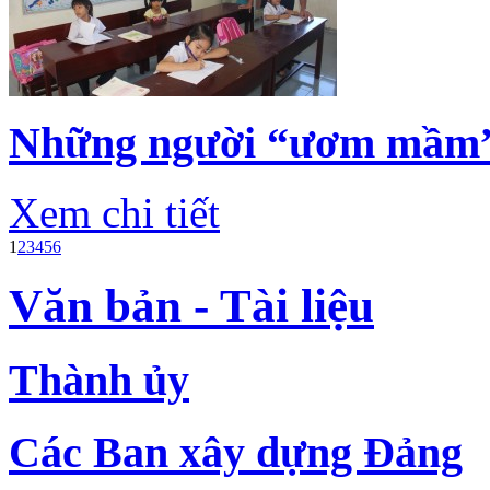
Những người “ươm mầm”
Xem chi tiết
1
2
3
4
5
6
Văn bản - Tài liệu
Thành ủy
Các Ban xây dựng Đảng