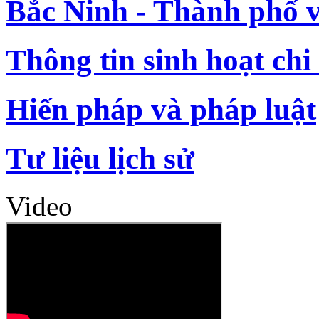
Bắc Ninh - Thành phố 
Thông tin sinh hoạt chi
Hiến pháp và pháp luật
Tư liệu lịch sử
Video