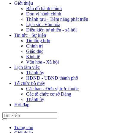
Giới thiệu
Bản đồ hành chính
Đơn vị hành chính
Thành tựu - Tiềm năng phát triển
Lịch sử - Văn hóa
Điều kiện tự nhiên - xã hội
Tin tức - Sự kiện
Tin tổng hợp
Chính trị
Giáo dục
Kinh tế
Văn hóa - Xã hội
Lịch làm việc
Thành ủy
HĐND - UBND thành phố
Tổ chức bộ máy
Các ban - Đơn vị trực thuộc
Các tổ chức cơ sở Đảng
Thành ủy
Hỏi đáp
Trang chủ
Giới thiệu