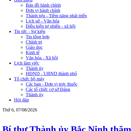
Bản đồ hành chính
Đơn vị hành chính
Thành tựu - Tiềm năng phát triển
Lịch sử - Văn hóa
Điều kiện tự nhiên - xã hội
Tin tức - Sự kiện
Tin tổng hợp
Chính trị
Giáo dục
Kinh tế
Văn hóa - Xã hội
Lịch làm việc
Thành ủy
HĐND - UBND thành phố
Tổ chức bộ máy
Các ban - Đơn vị trực thuộc
Các tổ chức cơ sở Đảng
Thành ủy
Hỏi đáp
Thứ 6, 07/08/2026
Bí thư Thành ủy Bắc Ninh thăm