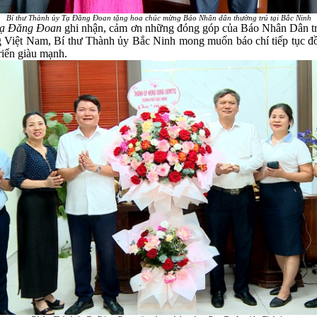
Bí thư Thành ủy Tạ Đăng Đoan tặng hoa chúc mừng
Báo Nhân dân thường trú tại Bắc Ninh
 Tạ Đăng Đoan
ghi nhận, cảm ơn những đóng góp của Báo Nhân Dân tron
ệt Nam, Bí thư Thành ủy Bắc Ninh mong muốn báo chí tiếp tục đồng 
triển giàu mạnh.