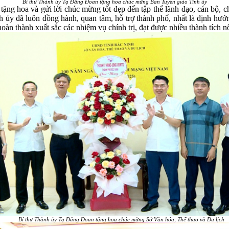
Bí thư Thành ủy Tạ Đăng Đoan tặng hoa chúc mừng Ban Tuyên giáo Tỉnh ủy
ng hoa và gửi lời chúc mừng tốt đẹp đến tập thể lãnh đạo, cán bộ,
 đã luôn đồng hành, quan tâm, hỗ trợ thành phố, nhất là định hướng 
 thành xuất sắc các nhiệm vụ chính trị, đạt được nhiều thành tích nổi
​
Bí thư Thành ủy Tạ Đăng Đoan tặng hoa chúc mừng Sở Văn hóa, Thể thao và Du lịch