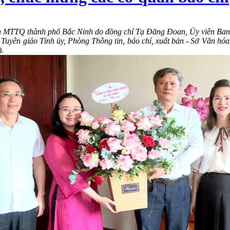
an MTTQ
thành phố Bắc Ninh
do
đồng chí Tạ Đăng Đoan
, Ủy viên Ba
 Tuyên giáo Tỉnh ủy, Phòng Thông tin, báo chí, xuất bản - Sở Văn 
).