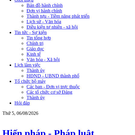
Bản đồ hành chính
Đơn vị hành chính
Thành tựu - Tiềm năng phát triển
Lịch sử - Văn hóa
Điều kiện tự nhiên - xã hội
Tin tức - Sự kiện
Tin tổng hợp
Chính trị
Giáo dục
Kinh tế
Văn hóa - Xã hội
Lịch làm việc
Thành ủy
HĐND - UBND thành phố
Tổ chức bộ máy
Các ban - Đơn vị trực thuộc
Các tổ chức cơ sở Đảng
Thành ủy
Hỏi đáp
Thứ 5, 06/08/2026
Hiến pháp - Pháp luật