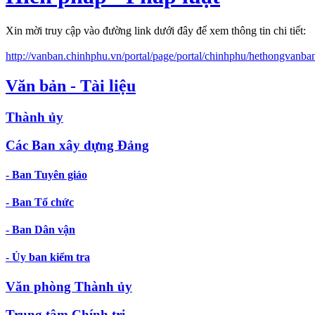
Xin mời truy cập vào đường link dưới đây để xem thông tin chi tiết:
http://vanban.chinhphu.vn/portal/page/portal/chinhphu/hethongvanba
Văn bản - Tài liệu
Thành ủy
Các Ban xây dựng Đảng
- Ban Tuyên giáo
- Ban Tổ chức
- Ban Dân vận
- Ủy ban kiểm tra
Văn phòng Thành ủy
Trung tâm Chính trị