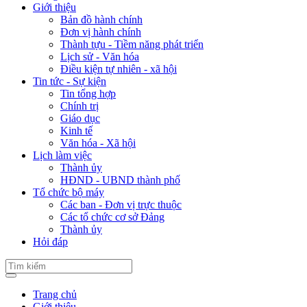
Giới thiệu
Bản đồ hành chính
Đơn vị hành chính
Thành tựu - Tiềm năng phát triển
Lịch sử - Văn hóa
Điều kiện tự nhiên - xã hội
Tin tức - Sự kiện
Tin tổng hợp
Chính trị
Giáo dục
Kinh tế
Văn hóa - Xã hội
Lịch làm việc
Thành ủy
HĐND - UBND thành phố
Tổ chức bộ máy
Các ban - Đơn vị trực thuộc
Các tổ chức cơ sở Đảng
Thành ủy
Hỏi đáp
Trang chủ
Giới thiệu