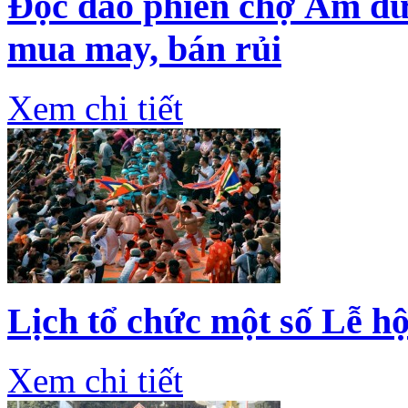
Độc đáo phiên chợ Âm dư
mua may, bán rủi
Xem chi tiết
Lịch tổ chức một số Lễ h
Xem chi tiết