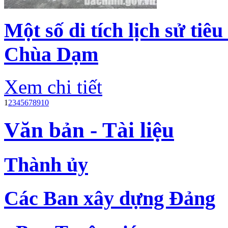
Một số di tích lịch sử tiê
Chùa Dạm
Xem chi tiết
1
2
3
4
5
6
7
8
9
10
Văn bản - Tài liệu
Thành ủy
Các Ban xây dựng Đảng