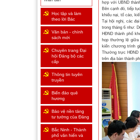
hợp với UBND thành 
Bên cạnh đó, tiếp tụ
Học tập và làm
khiếu nại, tố cáo, ki
theo lời Bác
Tại hội nghị, các đạ
trong tháng 6 như: D
Văn bản - chính
HĐND thành phố khóa
sách mới
họp thường lệ giữa
kiến chương trình 
Chuyên trang Đại
Thường trực HĐND t
hội Đảng bộ các
trên địa bàn thành ph
cấp
Thông tin tuyên
truyền
Biển đảo quê
hương
Bảo vệ nền tảng
tư tưởng của Đảng
Bắc Ninh - Thành
phố văn hiến và