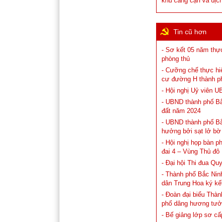
khu cảng cạn và dịc
Tin cũ hơn
- Sơ kết 05 năm thự
phòng thủ
- Cưỡng chế thực hiệ
cư đường H thành p
- Hội nghị Uỷ viên 
- UBND thành phố Bắ
đất năm 2024
- UBND thành phố Bắ
hưởng bởi sạt lở b
- Hội nghị họp bàn 
đai 4 – Vùng Thủ đô
- Đại hội Thi đua Qu
- Thành phố Bắc Nin
dân Trung Hoa ký kết
- Đoàn đại biểu Thà
phố dâng hương tưở
- Bế giảng lớp sơ cấ