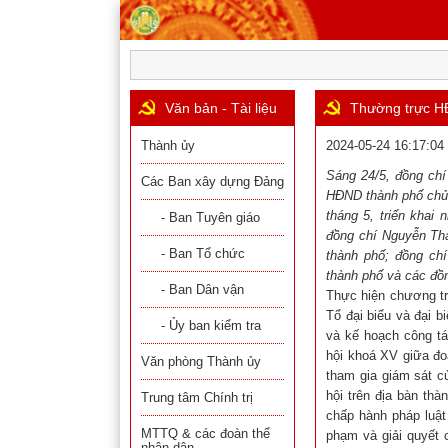
Văn bản - Tài liệu
Thường trực HĐ
Thành ủy
2024-05-24 16:17:04
Sáng 24
/5, đồng ch
Các Ban xây dựng Đảng
HĐND thành phố chủ t
tháng
5
, triển khai
- Ban Tuyên giáo
đồng chí Nguyễn Th
- Ban Tổ chức
thành phố; đồng ch
thành phố và các đồ
- Ban Dân vận
Thực hiện chương t
Tổ đại biểu và đại 
- Ủy ban kiểm tra
và kế hoạch công tá
hội khoá XV giữa đo
Văn phòng Thành ủy
tham gia giám sát c
hội trên địa bàn th
Trung tâm Chính trị
chấp hành pháp luật t
MTTQ & các đoàn thể
phạm và giải quyết 
nhân dân