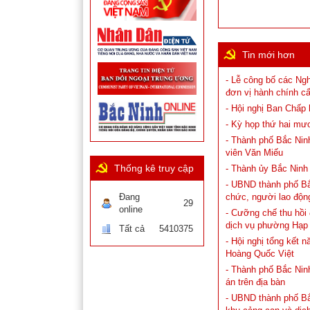
Tin mới hơn
- Lễ công bố các Ng
đơn vị hành chính cấ
- Hội nghị Ban Chấp
- Kỳ họp thứ hai mư
- Thành phố Bắc Ninh
viên Văn Miếu
Thống kê truy cập
- Thành ủy Bắc Ninh
- UBND thành phố Bắc 
Đang
chức, người lao độn
29
online
- Cưỡng chế thu hồi
dịch vụ phường Hạp
Tất cả
5410375
- Hội nghị tổng kết 
Hoàng Quốc Việt
- Thành phố Bắc Ninh
án trên địa bàn
- UBND thành phố Bắ