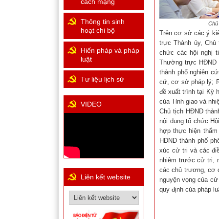
cách mạng
Thông tin sinh
Chủ 
hoạt chi bộ
Trên cơ sở các ý ki
trực Thành ủy, Chủ 
Hiến pháp và pháp
chức các hội nghị t
luật
Thường trực HĐND 
thành phố nghiên cứ
Tư liệu lịch sử
cứ, cơ sở pháp lý; 
đề xuất trình tại Kỳ
của Tỉnh giao và nhi
VIDEO
Chủ tịch HĐND thành
nội dung tổ chức Hộ
hợp thực hiện thẩm 
HĐND thành phố phố
xúc cử tri và các đi
nhiệm trước cử tri,
các chủ trương, cơ 
Liên kết website
nguyện vọng của cử t
quy định của pháp luậ