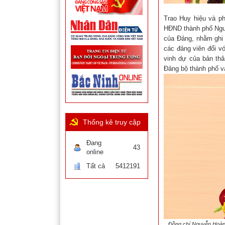
Trao Huy hiệu và p
HĐND thành phố Nguy
của Đảng, nhằm ghi n
các đảng viên đối v
vinh dự của bản thâ
Đảng bộ thành phố 
Thống kê truy cập
Đang
43
online
Tất cả
5412191
Đồng chí Nguyễn Hoàng