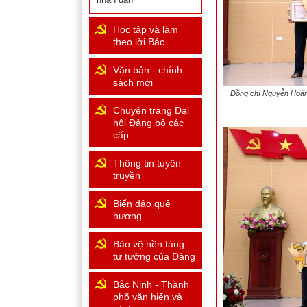
Học tập và làm
theo lời Bác
Văn bản - chính
sách mới
Đồng chí Nguyễn Hoàng
Chuyên trang Đại
hội Đảng bộ các
cấp
Thông tin tuyên
truyền
Biển đảo quê
hương
Bảo vệ nền tảng
tư tưởng của Đảng
Bắc Ninh - Thành
phố văn hiến và