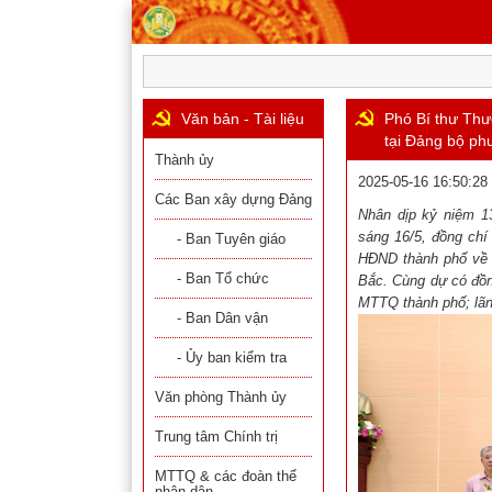
Văn bản - Tài liệu
Phó Bí thư Th
tại Đảng bộ ph
Thành ủy
2025-05-16 16:50:28
Các Ban xây dựng Đảng
Nhân dịp kỷ niệm 13
sáng 1
6
/5, đồng chí
- Ban Tuyên giáo
HĐND thành phố về d
- Ban Tổ chức
Bắc. Cùng dự có đồn
MTTQ thành phố; lãn
- Ban Dân vận
- Ủy ban kiểm tra
Văn phòng Thành ủy
Trung tâm Chính trị
MTTQ & các đoàn thể
nhân dân