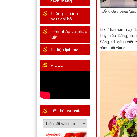
cách mạng
Đồng chí Trương Ngọc 
Thông tin sinh
hoạt chi bộ
Đợt 19/5 năm nay, Đ
Hiến pháp và pháp
Huy hiệu Đảng, tron
luật
Đảng, 01 đảng viên 
năm tuổi Đảng
Tư liệu lịch sử
VIDEO
Liên kết website