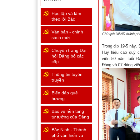
Học tập và làm
theo lời Bác
Văn bản - chính
Chủ tịch UBND thành ph
sách mới
Trong dịp 19-5 này,
Chuyên trang Đại
Huy hiệu cao quý c
hội Đảng bộ các
viên 50 năm tuổi Đ
cấp
Đảng và 07 đảng viê
Thông tin tuyên
truyền
Biển đảo quê
hương
Bảo vệ nền tảng
tư tưởng của Đảng
Bắc Ninh - Thành
phố văn hiến và