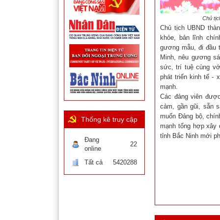
Chủ tịch UB
Chủ tịch UBND thàn
khỏe, bản lĩnh chín
gương mẫu, đi đầu t
Minh, nêu gương sán
sức, trí tuệ cùng v
phát triển kinh tế 
mạnh.
Các đảng viên được
cảm, gần gũi, sẵn s
muốn Đảng bộ, chính
Thống kê truy cập
mạnh tổng hợp xây 
tỉnh Bắc Ninh mới ph
Đang
22
online
Tất cả
5420288