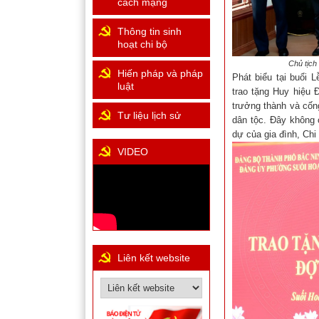
cách mạng
Thông tin sinh
hoạt chi bộ
Chủ tịch UBN
Hiến pháp và pháp
Phát biểu tại buổi 
luật
trao tặng Huy hiệu 
trưởng thành và cốn
Tư liệu lịch sử
dân tộc. Đây không 
dự của gia đình, Chi
VIDEO
Liên kết website