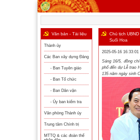
Văn bản - Tài liệu
Chủ tịch UBND 
Suối Hoa
Thành ủy
2025-05-16 16:33:01
Các Ban xây dựng Đảng
Sáng 16
/5, đồng c
phố
đến dự Lễ trao H
- Ban Tuyên giáo
13
5
năm ngày sinh C
- Ban Tổ chức
- Ban Dân vận
- Ủy ban kiểm tra
Văn phòng Thành ủy
Trung tâm Chính trị
MTTQ & các đoàn thể
nhân dân