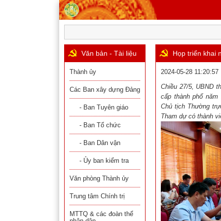
Văn bản - Tài liệu
Họp triển khai
Thành ủy
2024-05-28 11:20:57
Chiều 27/5, UBND th
Các Ban xây dựng Đảng
cấp thành phố năm
Chủ tịch Thường trự
- Ban Tuyên giáo
Tham dự có thành vi
- Ban Tổ chức
- Ban Dân vận
- Ủy ban kiểm tra
Văn phòng Thành ủy
Trung tâm Chính trị
MTTQ & các đoàn thể
nhân dân