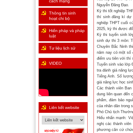
cách mạng
Nguyễn Đăng Đạo.
Kỳ thi tốt nghiệp TH
Thông tin sinh
thí sinh đăng kí dự
hoạt chi bộ
nghiệp THPT cuối cù
2025, kỳ thi được đổ
Hiến pháp và pháp
Kỳ thi tuyển sinh l
luật
sinh dự thi 3 môn: 
Chuyên Bắc Ninh thi
Tư liệu lịch sử
năm nay có một số đ
điểm ưu tiên với thí s
VIDEO
Tuyển sinh vào lớp 
tra đánh giá năng l
Tiếng Anh. Số lượng 
giá năng lực học sin
Các thành viên Ban C
dung liên quan đến c
phẩm, đảm bảo nguồn
của nhân dân trong su
Liên kết website
Phó Chủ tịch Thườn
Hiếu nhấn mạnh: Việ
nghị các thành viên
phương căn cứ chức 