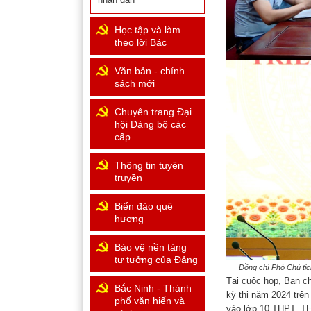
Học tập và làm
theo lời Bác
Văn bản - chính
sách mới
Chuyên trang Đại
hội Đảng bộ các
cấp
Thông tin tuyên
truyền
Biển đảo quê
hương
Bảo vệ nền tảng
tư tưởng của Đảng
Đồng chí Phó Chủ tịc
Tại cuộc họp, Ban ch
Bắc Ninh - Thành
kỳ thi năm 2024 trên
phố văn hiến và
vào lớp 10 THPT, T