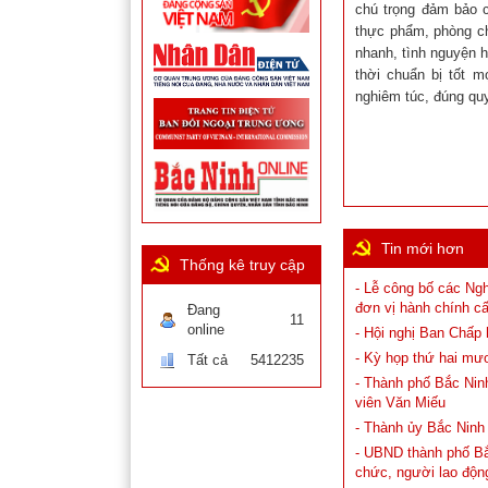
chú trọng đảm bảo cô
thực phẩm, phòng ch
nhanh, tình nguyện h
thời chuẩn bị tốt m
nghiêm túc, đúng quy
Tin mới hơn
Thống kê truy cập
- Lễ công bố các Ng
đơn vị hành chính cấ
Đang
11
online
- Hội nghị Ban Chấp
- Kỳ họp thứ hai mư
Tất cả
5412235
- Thành phố Bắc Ninh
viên Văn Miếu
- Thành ủy Bắc Ninh
- UBND thành phố Bắc 
chức, người lao độn