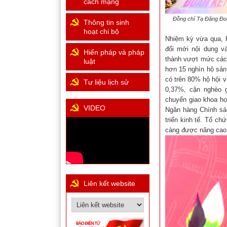
cách mạng
Đồng chí Tạ Đăng Đoa
Thông tin sinh
hoạt chi bộ
Nhiệm kỳ vừa qua, H
đổi mới nội dung v
Hiến pháp và pháp
thành vượt mức các 
luật
hơn 15 nghìn hộ sản
có trên 80% hộ hội v
Tư liệu lịch sử
0,37%, cận nghèo 
chuyển giao khoa họ
VIDEO
Ngân hàng Chính sác
triển kinh tế. Tổ c
càng được nâng cao. 
Liên kết website