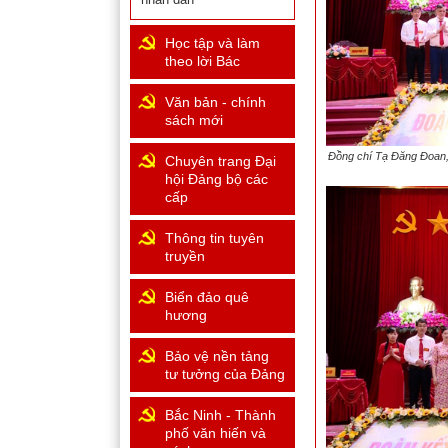
Học tập và làm
theo lời Bác
Văn bản - chính
sách mới
Đồng chí Tạ Đăng Đoan, 
Chuyên trang Đại
hội Đảng bộ các
cấp
Thông tin tuyên
truyền
Biển đảo quê
hương
Bảo vệ nền tảng
tư tưởng của Đảng
Bắc Ninh - Thành
phố văn hiến và