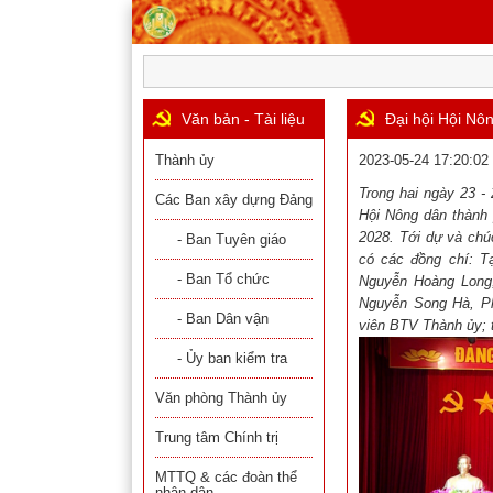
Văn bản - Tài liệu
Đại hội Hội Nô
Thành ủy
2023-05-24 17:20:02
Trong hai ngày 23 -
Các Ban xây dựng Đảng
Hội Nông dân thành 
2028. Tới dự và chú
- Ban Tuyên giáo
có các đồng chí: T
- Ban Tổ chức
Nguyễn Hoàng Long,
Nguyễn Song Hà, Ph
- Ban Dân vận
viên BTV Thành ủy; 
- Ủy ban kiểm tra
Văn phòng Thành ủy
Trung tâm Chính trị
MTTQ & các đoàn thể
nhân dân