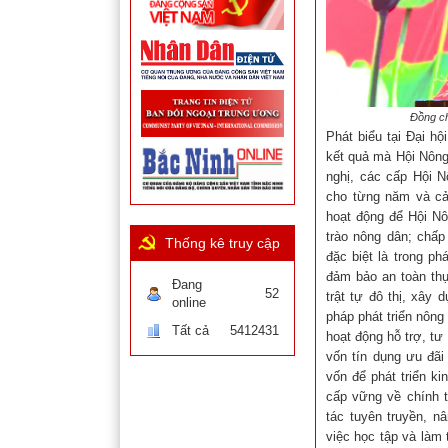
Đồng ch
Phát biểu tại Đại h
kết quả mà Hội Nông
nghị, các cấp Hội 
cho từng năm và cả
hoạt động để Hội Nô
trào nông dân; chấp
Thống kê truy cập
đặc biệt là trong ph
đảm bảo an toàn thự
Đang
52
trật tự đô thị, xây 
online
pháp phát triển nông
Tất cả
5412431
hoạt động hỗ trợ, tư
vốn tín dụng ưu đãi
vốn để phát triển k
cấp vững về chính t
tác tuyên truyền, n
việc học tập và làm