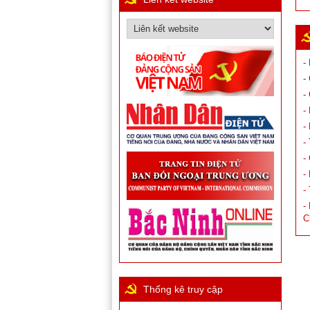
-
-
-
-
-
-
-
-
-
-
C
Thống kê truy cập