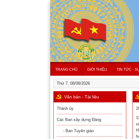
TRANG CHỦ
GIỚI THIỆU
TIN TỨC - S
Thứ 7, 08/08/2026
Văn bản - Tài liệu
Thành ủy
2
S
Các Ban xây dựng Đảng
v
H
- Ban Tuyên giáo
h