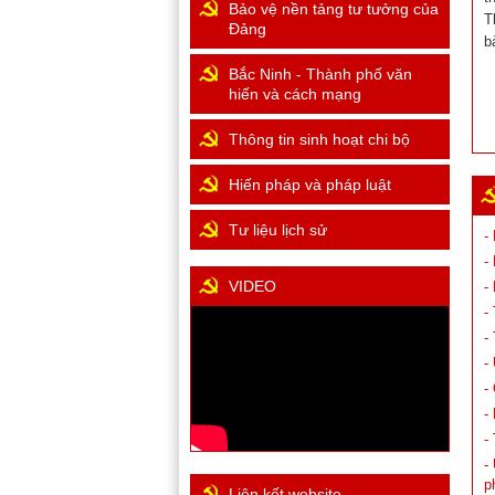
Bảo vệ nền tảng tư tưởng của
T
Đảng
b
Bắc Ninh - Thành phố văn
hiến và cách mạng
Thông tin sinh hoạt chi bộ
Hiến pháp và pháp luật
Tư liệu lịch sử
-
-
VIDEO
-
-
-
-
-
-
-
-
p
Liên kết website