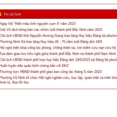
Tin cũ hơn
 Ngày hội “Hiến máu tình nguyện cụm 4” năm 2023
 Giải Vô địch bóng bàn các nhóm tuổi thành phố Bắc Ninh năm 2023
 Chủ tịch UBND tỉnh Nguyễn Hương Giang trao tặng Huy hiệu Đảng tại phườ
 Phường Ninh Xá trao tặng Huy hiệu 40 - 75 năm tuổi Đảng đợt 19/5
 Hội nghị triển khai công tác phòng, chống thiên tai, tìm kiếm cứu nạn cứu h
 Tọa đàm giao lưu hữu nghị giữa thành phố Bắc Ninh và thành phố Nam Ninh
 Chủ tịch UBND thành phố trao huy hiệu Đảng đợt 19/5/2023 tại Đảng bộ phư
 Huấn luyện dân quân binh chủng bắn cối ĐKZ
 Thường trực HĐND thành phố giao ban công tác tháng 5 năm 2023
 Phường Vũ Ninh tổ chức Hội nghị nghiên cứu, học tập, quán triệt và triển kha
hính trị, Ban Bí thư