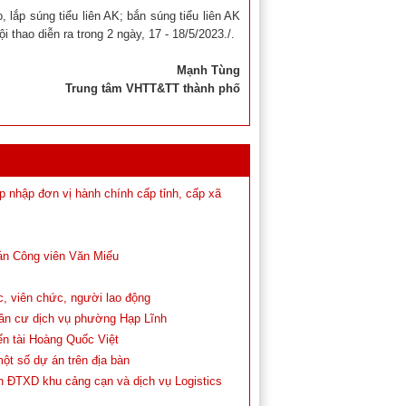
ắp súng tiểu liên AK; bắn súng tiểu liên AK
thao diễn ra trong 2 ngày, 17 - 18/5/2023./.
Mạnh Tùng
Trung tâm VHTT&TT thành phố
 nhập đơn vị hành chính cấp tỉnh, cấp xã
 án Công viên Văn Miếu
c, viên chức, người lao động
dân cư dịch vụ phường Hạp Lĩnh
ến tài Hoàng Quốc Việt
ột số dự án trên địa bàn
n ĐTXD khu cảng cạn và dịch vụ Logistics