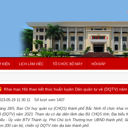
Ự KIỆN
LỊCH LÀM VIỆC
TỔ CHỨC BỘ MÁY
HỎI ĐÁP
Khai mạc Hội thao kết thúc huấn luyện Dân quân tự vệ (DQTV) năm
023-05-19 11:30:11
Số lượt xem 1407
áng 18/5, Ban Chỉ huy quân sự (CHQS) thành phố Bắc Ninh tổ chức khai mạ
ệ (DQTV) năm 2023. Tham dự có đại diện lãnh đạo Bộ CHQS tỉnh; Đại biểu 
iếu - Ủy viên BTV Thành ủy, Phó Chủ tịch Thường trực UBND thành phố; l
ơn 200 cán bộ, chiến sỹ DQTV trên địa bàn thành phố.