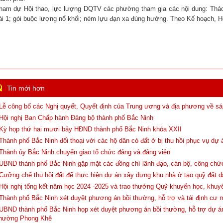
ham dự Hội thao, lực lượng DQTV các phường tham gia các nội dung: Tháo, l
ài 1; gói buộc lượng nổ khối; ném lựu đạn xa đúng hướng. Theo Kế hoạch, Hội 
Tin mới hơn
 Lễ công bố các Nghị quyết, Quyết định của Trung ương và địa phương về sáp
 Hội nghị Ban Chấp hành Đảng bộ thành phố Bắc Ninh
 Kỳ họp thứ hai mươi bảy HĐND thành phố Bắc Ninh khóa XXII
 Thành phố Bắc Ninh đối thoại với các hộ dân có đất ở bị thu hồi phục vụ dự
 Thành ủy Bắc Ninh chuyển giao tổ chức đảng và đảng viên
 UBND thành phố Bắc Ninh gặp mặt các đồng chí lãnh đạo, cán bộ, công chứ
 Cưỡng chế thu hồi đất để thực hiện dự án xây dựng khu nhà ở tạo quỹ đất 
 Hội nghị tổng kết năm học 2024 -2025 và trao thưởng Quỹ khuyến học, khuy
 Thành phố Bắc Ninh xét duyệt phương án bồi thường, hỗ trợ và tái định cư m
 UBND thành phố Bắc Ninh họp xét duyệt phương án bồi thường, hỗ trợ dự á
hường Phong Khê