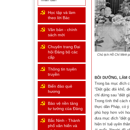
Học tập và làm
theo lời Bác
Văn bản - chính
sách mới
Chuyên trang Đại
hội Đảng bộ các
Chủ tịch Hồ Chí Minh ph
cấp
Thông tin tuyên
truyền
BỒI DƯỠNG, LÀM 
Trong ba mục đích c
Biển đảo quê
“Diệt giặc đói khổ, di
hương
chỉ đứng sau “diệt g
Trong tình thế cách
Bảo vệ nền tảng
thực dân Pháp, có ý 
tư tưởng của Đảng
phù hợp hơn với hoà
đưa mục đích “diệt g
Bắc Ninh - Thành
hiện trí tuệ uyên th
phố văn hiến và
ái quốc
, Người đã ch