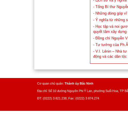
- Lịch sử và ý nghĩa
- Tổng Bí thư Nguyễ
- Những đóng góp vĩ 
- Ý nghĩa từ những 
- Học tập và noi gư
quyết tâm xây dựng 
- Đồng chí Nguyễn Vă
- Tư tưởng của Ph.Ă
- V.I. Lênin – Nhà tư
động và các dân tộc 
Cơ quan chủ quản:
Thành ủy Bắc Ninh
Địa chỉ: Số 10 đường Nguyên Phi Ỷ Lan, phường Suối Hoa, TP B
ĐT: (0222) 3 821.238; Fax: (0222) 3 874.274