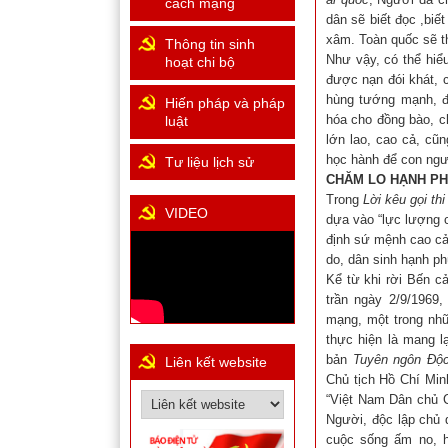
cách mạng
dân sẽ biết đọc ,biết
xâm. Toàn quốc sẽ th
Thông tin sinh
Như vậy, có thể hiể
hoạt chi bộ
được nạn đói khát, 
hùng tướng mạnh, đ
Hiến pháp và pháp
hóa cho đồng bào, c
luật
lớn lao, cao cả, cũn
học hành để con ngườ
Tư liệu lịch sử
CHĂM LO HẠNH PH
Trong
Lời kêu gọi thi
VIDEO
dựa vào “lực lượng c
định sứ mệnh cao cả 
do, dân sinh hạnh ph
Kể từ khi rời Bến c
trần ngày 2/9/1969
mạng, một trong nhữ
thực hiện là mang l
bản
Tuyên ngôn Độc
Liên kết website
Chủ tịch Hồ Chí Min
“Việt Nam Dân chủ C
Người, độc lập chủ 
cuộc sống ấm no, h