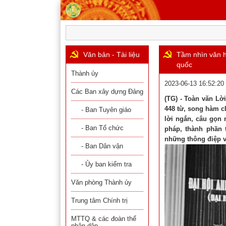
Văn bản - Tài liệu
Tầm nhìn văn hó
quốc
Thành ủy
2023-06-13 16:52:20
Các Ban xây dựng Đảng
(TG) - Toàn văn Lờ
448 từ, song hàm c
- Ban Tuyên giáo
lời ngắn, câu gọn 
- Ban Tổ chức
pháp, thành phần 
những thông điệp vă
- Ban Dân vận
- Ủy ban kiểm tra
Văn phòng Thành ủy
Trung tâm Chính trị
MTTQ & các đoàn thể
nhân dân