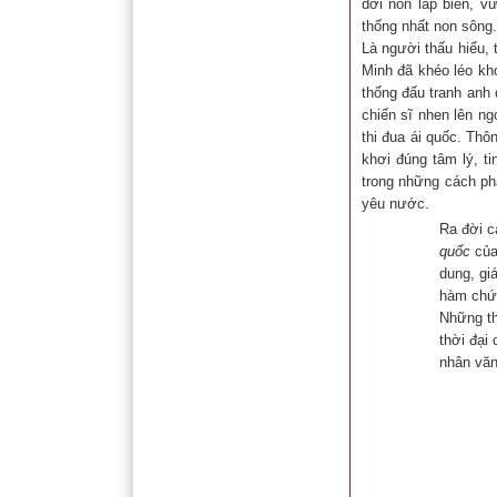
dời non lấp biển, v
thống nhất non sông.
Là người thấu hiểu,
Minh đã khéo léo kh
thống đấu tranh anh 
chiến sĩ nhen lên n
thi đua ái quốc. Th
khơi đúng tâm lý, t
trong những cách phá
yêu nước.
Ra đời c
quốc
của
dung, gi
hàm chứa
Những th
thời đại
nhân văn