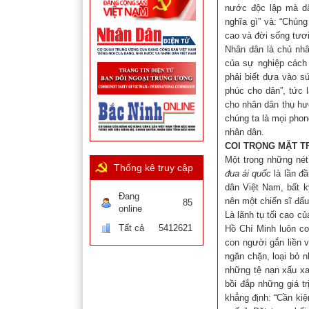
nước độc lập mà dâ
nghĩa gì” và: “Chún
cao và đời sống tươi
Nhân dân là chủ nhâ
của sự nghiệp cách 
phải biết dựa vào s
phúc cho dân”, tức l
cho nhân dân thụ hư
chúng ta là mọi phon
nhân dân.
COI TRỌNG MẶT T
Một trong những nét
Thống kê truy cập
đua ái quốc
là lần đầ
dân Việt Nam, bất kỳ
Đang
nên một chiến sĩ đấu 
85
online
Là lãnh tụ tối cao c
Tất cả
5412621
Hồ Chí Minh luôn co
con người gắn liền v
ngăn chặn, loại bỏ 
những tệ nạn xấu xa
bồi đắp những giá t
khẳng định: “Cần kiệ