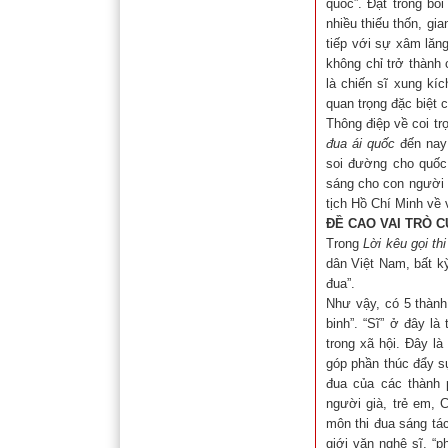
quốc”. Đặt trong b
nhiều thiếu thốn, gi
tiếp với sự xâm lăn
không chỉ trở thành 
là chiến sĩ xung kíc
quan trọng đặc biệt 
Thông điệp về coi tr
đua ái quốc
đến nay 
soi đường cho quốc 
sáng cho con người 
tịch Hồ Chí Minh về 
ĐỀ CAO VAI TRÒ C
Trong
Lời kêu gọi th
dân Việt Nam, bất kỳ
đua”.
Như vậy, có 5 thành
binh”. “Sĩ” ở đây là
trong xã hội. Đây là
góp phần thúc đẩy sự
đua của các thành 
người già, trẻ em, 
môn thi đua sáng tá
giới văn nghệ sĩ, “