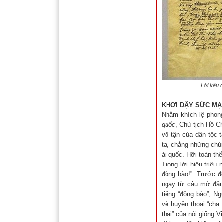
Lời kêu 
KHƠI DẬY SỨC MẠ
Nhằm khích lệ phong
quốc
, Chủ tịch Hồ Ch
vô tận của dân tộc 
ta, chẳng những chún
ái quốc. Hỡi toàn thể
Trong lời hiệu triệu
đồng bào!”. Trước đ
ngay từ câu mở đầu,
tiếng “đồng bào”, N
về huyền thoại “cha
thai” của nòi giống 