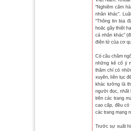
“Nghiêm cấm hàn
nhân khác”. Lu
“Thông tin bịa 
hoặc gây thiệt h
cá nhân khác” (đ
điện tử của cơ qu
Có câu châm ngô
những kẻ cố ý ng
thậm chí có nhữn
xuyên, liên tục đ
khác tưởng là th
người đọc, nhất l
trên các trang 
cao cấp, đều có
các trang mạng 
Trước sự xuất h