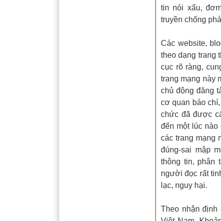
tin nói xấu, đơ
truyền chống ph
Các website, bl
theo dạng trang t
cục rõ ràng, cun
trang mạng này m
chủ động đăng tả
cơ quan báo chí, 
chức đã được cấ
đến một lúc nào
các trang mạng m
đúng-sai mập m
thông tin, phân
người đọc rất tin
lạc, nguy hại.
Theo nhận định c
Việt Nam. Khoản