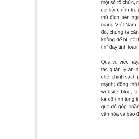
một số tổ chức, 
cơ hội chính trị
thù địch bên n
mạng Việt Nam b
đó, chúng ta càn
không để bị “cài
tin” đầy tính toá
Qua vụ việc này
tác quản lý an 
chế, chính sách p
mạnh; đồng thờ
website, blog, 
kẻ cố tình tung ti
qua đó góp phần 
văn hóa và bảo đ