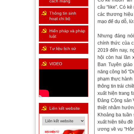
cách mạng
câu “like”. Có k
Thông tin sinh
các thương hiệu 
hoạt chi bộ
mạo để dụ dỗ, l
Hiến pháp và pháp
Nhưng đáng nói 
luật
chính thức của 
Tư liệu lịch sử
2019 đến nay, ng
hội còn hai lần 
VIDEO
Ban Tuyên giáo
năng công bố “D
phạm thực hành 
thông tin trái ch
xuất hiện trang
Đảng Cộng sản Vi
thiệt nhằm hướn
Liên kết website
Khoảng ba tuần s
xuất hiện tiêu đ
ương về vụ “Hôn 