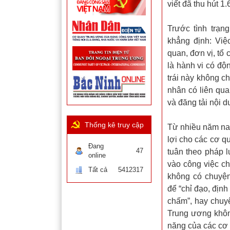
viết đã thu hút 1
Trước tình trạn
khẳng định: Việ
quan, đơn vị, tổ
là hành vi có độ
trái này không c
nhân có liên qu
và đăng tải nội d
Thống kê truy cập
Từ nhiều năm nay
lợi cho các cơ q
Đang
47
tuân theo pháp l
online
vào công việc ch
Tất cả
5412317
không có chuyệ
để “chỉ đạo, địn
chấm”, hay chuyệ
Trung ương khôn
năng của các cơ