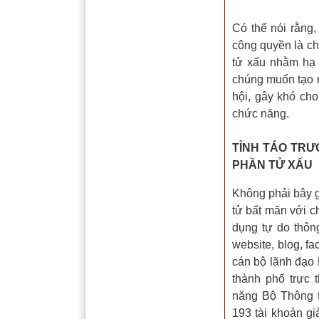
Có thể nói rằng,
công quyền là c
tử xấu nhằm hạ 
chúng muốn tạo r
hội, gây khó cho
chức năng.
TỈNH TÁO TRƯ
PHẦN TỬ XẤU
Không phải bây g
tử bất mãn với c
dụng tự do thông
website, blog, fa
cán bộ lãnh đạo 
thành phố trực
năng Bộ Thông t
193 tài khoản g