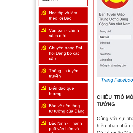
Học tập và làm
theo lời Bác
Văn bản - chính
sách mới
Chuyên trang Đại
hội Đảng bộ các
cấp
Thông tin tuyên
truyền
Trang Facebook 
Biển đảo quê
hương
CHIÊU TRÒ MỚ
TƯỞNG
Bảo vệ nền tảng
tư tưởng của Đảng
Cùng với sự phá
Bắc Ninh - Thành
hiện nhan nhản 
phố văn hiến và
Có kẻ muốn “ăn 