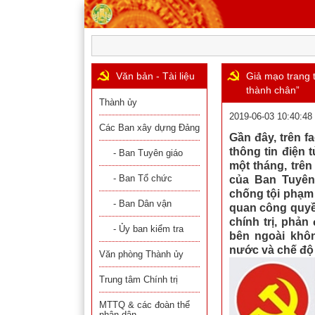
Văn bản - Tài liệu
Giả mạo trang 
thành chân”
Thành ủy
2019-06-03 10:40:48
Các Ban xây dựng Đảng
Gần đây, trên f
thông tin điện 
- Ban Tuyên giáo
một tháng, trên
- Ban Tổ chức
của Ban Tuyên
chống tội phạm 
- Ban Dân vận
quan công quyề
chính trị, phản
- Ủy ban kiểm tra
bên ngoài khô
nước và chế độ 
Văn phòng Thành ủy
Trung tâm Chính trị
MTTQ & các đoàn thể
nhân dân