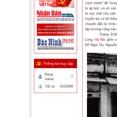
cách mệnh” để “trong
bị áp bức và vô sản
bị mọi mặt cho việ
truyền bá có hệ thố
chuyển dần từ trình
lập trường cộng sản.
Tháng 3/1929, Ch
Long,
Hà Nội
, gồm c
Đỗ Ngọc Du, Nguyễn
Thống kê truy cập
Đang
7
online
Tất cả
5410589