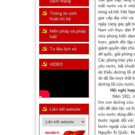
cách mạng
mất nước và ở nhữn
trong xã hội Việt N
Thông tin sinh
giai cấp địa chủ v
hoạt chi bộ
ngày càng gay gắt tr
Nam với thực dân Ph
Hiến pháp và pháp
nửa phong kiến đang
luật
lược, giành độc lập 
giành quyền dân chủ
Tư liệu lịch sử
đế quốc, giải phóng 
Các phong trào yêu 
VIDEO
yêu nước, bất khuất
do thiếu đường lối 
đó đã lần lượt thất
đường lối cứu nước
Hội nghị hợp
Năm 1911, người t
tìm con đường cứu 
vấn đề dân tộc và t
Liên kết website
cứu nước đúng đắn c
bước ngoặt đối với
bước ngoặt của cách
Nguyễn Ái Quốc: Mu