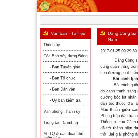
Văn bản - Tài liệu
Đảng Cộng Sản 
Nam
Thành ủy
2017-01-25 09:29:39
Các Ban xây dựng Đảng
Đảng Cộng sản Việt
cùng quan trọng tro
- Ban Tuyên giáo
con đường phát triển
- Ban Tổ chức
Bối cảnh lịc
Bối cảnh quốc tế c
- Ban Dân vận
do cạnh tranh sang 
cường bóc lột nhân
- Ủy ban kiểm tra
dân tộc thuộc địa 
Mâu thuẫn giữa các
Văn phòng Thành ủy
Phong trào đấu tranh
Thắng lợi của Cách 
Trung tâm Chính trị
đã trở thành hiện t
MTTQ & các đoàn thể
thời đại giải phóng
nhân dân