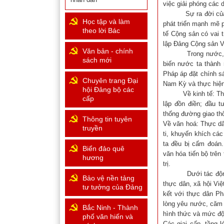
việc giải phóng các 
Sự ra đời của Quốc
Học tập và làm
phát triển mạnh mẽ 
theo lời Bác
tế Cộng sản có vai t
lập Đảng Cộng sản V
Văn bản - chính
Trong nước, thực 
sách mới
biến nước ta thành 
Pháp áp đặt chính sá
Chuyên trang Đại
Nam Kỳ và thực hiện 
hội Đảng bộ các
Về kinh tế: Thực d
cấp
lập đồn điền; đầu t
thống đường giao thô
Thông tin tuyên
Về văn hoá: Thực dân
truyền
ti, khuyến khích cá
ta đều bị cấm đoán
Biển đảo quê
văn hóa tiến bộ trên
hương
trị.
Dưới tác động của 
Bảo vệ nền tảng
thực dân, xã hội Việ
tư tưởng của Đảng
kết với thực dân Ph
lòng yêu nước, căm 
Bắc Ninh - Thành
hình thức và mức độ
phố văn hiến và
Các giai cấp, tầng 