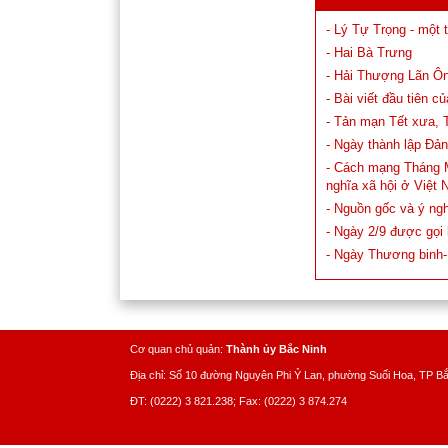
- Lý Tự Trọng - một 
- Hai Bà Trưng
- Hải Thượng Lãn Ôn
- Bài viết đầu tiên c
- Tản mạn Tết xưa, 
- Ngày thành lập Đả
- Cách mạng Tháng M
nghĩa xã hội ở Việt
- Nguồn gốc và ý ng
- Ngày 2/9 được gọi
- Ngày Thương binh-L
Cơ quan chủ quản:
Thành ủy Bắc Ninh
Địa chỉ: Số 10 đường Nguyên Phi Ỷ Lan, phường Suối Hoa, TP B
ĐT: (0222) 3 821.238; Fax: (0222) 3 874.274