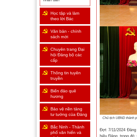
Học tập và làm
theo lời Bác
Văn bản - chính
sách mới
Chuyên trang Đại
hội Đảng bộ các
cấp
Thông tin tuyên
truyền
Biển đảo quê
hương
Bảo vệ nền tảng
tư tưởng của Đảng
Chủ tịch UBND thành ph
Bắc Ninh - Thành
Đợt 7/11/2024 Đảng
phố văn hiến và
hiệu Đảng, trong đó: