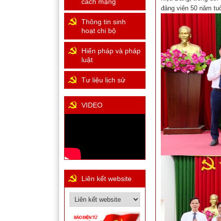
cách mạng
đảng viên 50 năm tu
Thông tin sinh
hoạt chi bộ
Hiến pháp và pháp
luật
Tư liệu lịch sử
VIDEO
Liên kết website