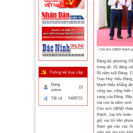
Chủ tịch UBND thành ph
Đảng bộ phường Võ 
trong đó: 02 đảng v
Thống kê truy cập
50 năm tuổi Đảng; 1
Trao Huy hiệu Đảng
Đang
Mạnh Hiếu khẳng địn
15
online
công lao, cống hiến 
vang của Đảng. Đây 
Tất cả
5408721
mà còn là niềm vinh
Chủ tịch UBND thành
thành, sau khi hoàn
giữ vai trò tiền ph
tham gia vào các h
viên giữ gìn sức kh