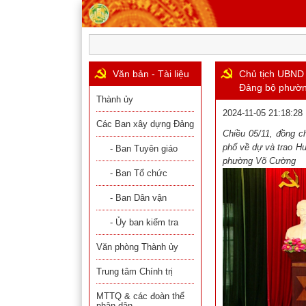
Văn bản - Tài liệu
Chủ tịch UBND 
Đảng bộ phườn
Thành ủy
2024-11-05 21:18:28
Các Ban xây dựng Đảng
Chiều 05/11, đồng c
phố về dự và trao H
- Ban Tuyên giáo
phường Võ Cường
- Ban Tổ chức
- Ban Dân vận
- Ủy ban kiểm tra
Văn phòng Thành ủy
Trung tâm Chính trị
MTTQ & các đoàn thể
nhân dân