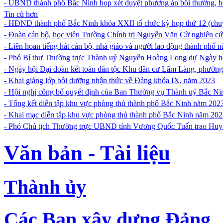
- UBND thành phố Bắc Ninh họp xét duyệt phương án bồi thường, h
Tin cũ hơn
- HĐND thành phố Bắc Ninh khóa XXII tổ chức kỳ họp thứ 12 (chu
- Đoàn cán bộ, học viên Trường Chính trị Nguyễn Văn Cừ nghiên cứu
- Liên hoan tiếng hát cán bộ, nhà giáo và người lao động thành phố 
- Phó Bí thư Thường trực Thành uỷ Nguyễn Hoàng Long dự Ngày hội
- Ngày hội Đại đoàn kết toàn dân tộc Khu dân cư Lãm Làng, phườn
- Khai giảng lớp bồi dưỡng nhận thức về Đảng khóa IX, năm 2023
- Hội nghị công bố quyết định của Ban Thường vụ Thành uỷ Bắc Nin
- Tổng kết diễn tập khu vực phòng thủ thành phố Bắc Ninh năm 202
- Khai mạc diễn tập khu vực phòng thủ thành phố Bắc Ninh năm 20
- Phó Chủ tịch Thường trực UBND tỉnh Vương Quốc Tuấn trao Huy
Văn bản - Tài liệu
Thành ủy
Các Ban xây dựng Đảng