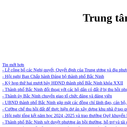
Trung t
Tin mới hơn
- Lễ công bố các Nghị quyết, Quyết định của Trung ương và địa phươ
- Hội nghị Ban Chấp hành Đảng bộ thành phố Bắc Ninh
- Kỳ họp thứ hai mươi bảy HĐND thành phố Bắc Ninh khóa XXII
- Thành phố Bắc Ninh đối thoại với các hộ dân có đất ở bị thu hồi 
- Thành ủy Bắc Ninh chuyển giao tổ chức đảng và đảng viên
- UBND thành phố Bắc Ninh gặp mặt các đồng chí lãnh đạo, cán bộ
- Cưỡng chế thu hồi đất để thực hiện dự án xây dựng khu nhà ở tạo 
- Hội nghị tổng kết năm học 2024 -2025 và trao thưởng Quỹ khuyến
- Thành phố Bắc Ninh xét duyệt phương án bồi thường, hỗ trợ và tái 