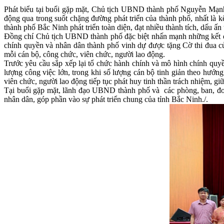
Phát biểu tại buổi gặp mặt, Chủ tịch UBND thành phố Nguyễn Mạnh 
động qua trong suốt chặng đường phát triển của thành phố, nhất là 
thành phố Bắc Ninh phát triển toàn diện, đạt nhiều thành tích, dấu ấn 
Đồng chí Chủ tịch UBND thành phố đặc biệt nhấn mạnh những kết quả
chính quyền và nhân dân thành phố vinh dự được tặng Cờ thi đua củ
mỗi cán bộ, công chức, viên chức, người lao động.
Trước yêu cầu sắp xếp lại tổ chức hành chính và mô hình chính quy
lượng công việc lớn, trong khi số lượng cán bộ tinh giản theo hướn
viên chức, người lao động tiếp tục phát huy tinh thần trách nhiệm, gi
Tại buổi gặp mặt, lãnh đạo UBND thành phố và các phòng, ban, đơn 
nhân dân, góp phần vào sự phát triển chung của tỉnh Bắc Ninh./.