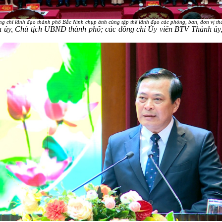
g chí lãnh đạo thành phố Bắc Ninh chụp ảnh cùng tập thể lãnh đạo các phòng, ban, đơn vị t
nh ủy, Chủ tịch UBND thành phố; các đồng chí Ủy viên BTV Thành