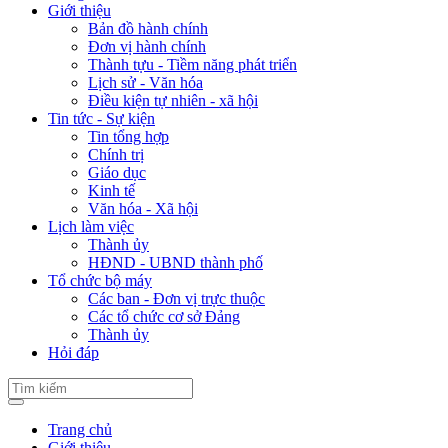
Giới thiệu
Bản đồ hành chính
Đơn vị hành chính
Thành tựu - Tiềm năng phát triển
Lịch sử - Văn hóa
Điều kiện tự nhiên - xã hội
Tin tức - Sự kiện
Tin tổng hợp
Chính trị
Giáo dục
Kinh tế
Văn hóa - Xã hội
Lịch làm việc
Thành ủy
HĐND - UBND thành phố
Tổ chức bộ máy
Các ban - Đơn vị trực thuộc
Các tổ chức cơ sở Đảng
Thành ủy
Hỏi đáp
Trang chủ
Giới thiệu