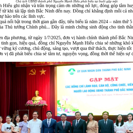
Chủ tịch UBND thành phố Nguyễn Mạnh Hiếu phát biểu tại buổi gặp mặt
Hiếu ghi nhận và trân trọng cảm ơn những nỗ lực, đóng góp tâm huyết
kể từ khi tái lập tỉnh Bắc Ninh đến nay. Đồng chí khẳng định mỗi cá
tự hào trên các lĩnh vực.
 nổi bật trong thời gian gần đây, tiêu biểu là năm 2024 – năm thứ 5 
a Thủ tướng Chính phủ... Đây là minh chứng sinh động cho tinh thần
ền địa phương, từ ngày 1/7/2025, đơn vị hành chính thành phố Bắc Nin
g tinh gọn, hiệu quả, đồng chí Nguyễn Mạnh Hiếu chia sẻ những khó k
ữ vững kỷ cương, chủ động, sáng tạo, vượt qua thử thách, thực hiện tốt
vị đã phát biểu chia sẻ tâm tư, nguyện vọng, đồng thời thể hiện sự 