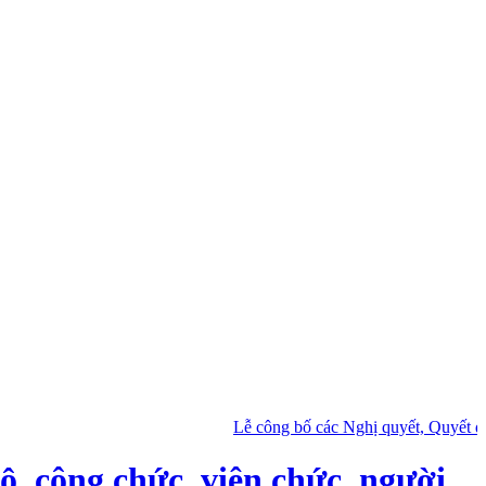
Lễ công bố các Nghị quyết, Quyết định của
ộ, công chức, viên chức, người