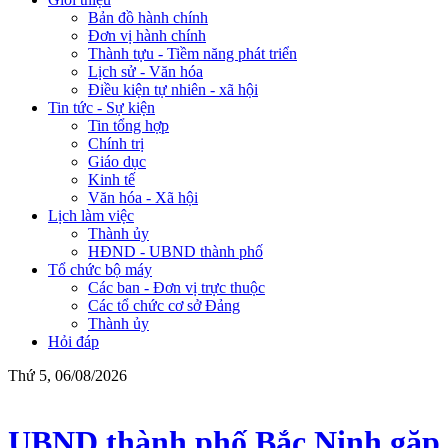
Bản đồ hành chính
Đơn vị hành chính
Thành tựu - Tiềm năng phát triển
Lịch sử - Văn hóa
Điều kiện tự nhiên - xã hội
Tin tức - Sự kiện
Tin tổng hợp
Chính trị
Giáo dục
Kinh tế
Văn hóa - Xã hội
Lịch làm việc
Thành ủy
HĐND - UBND thành phố
Tổ chức bộ máy
Các ban - Đơn vị trực thuộc
Các tổ chức cơ sở Đảng
Thành ủy
Hỏi đáp
Thứ 5, 06/08/2026
UBND thành phố Bắc Ninh gặp mặt c