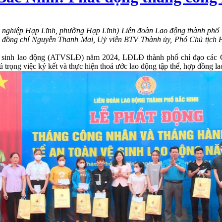
nghiệp Hạp Lĩnh, phường Hạp Lĩnh) Liên đoàn Lao động thành phố B
; đồng chí Nguyễn Thanh Mai, Uỷ viên BTV Thành ủy, Phó Chủ tịch 
inh lao động (ATVSLĐ) năm 2024, LĐLĐ thành phố chỉ đạo các Công đo
àn; chú trọng việc ký kết và thực hiện thoả ước lao động tập thể, hợp đồ