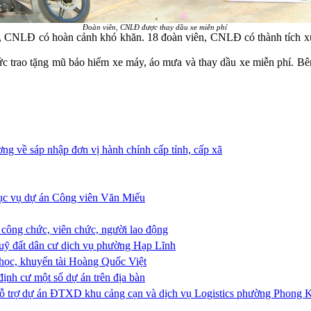
Đoàn viên, CNLĐ được thay dầu xe miễn phí
, CNLĐ có hoàn cảnh khó khăn. 18 đoàn viên, CNLĐ có thành tích xuất
trao tặng mũ bảo hiểm xe máy, áo mưa và thay dầu xe miễn phí. Bên
ng về sáp nhập đơn vị hành chính cấp tỉnh, cấp xã
phục vụ dự án Công viên Văn Miếu
, công chức, viên chức, người lao động
quỹ đất dân cư dịch vụ phường Hạp Lĩnh
 học, khuyến tài Hoàng Quốc Việt
định cư một số dự án trên địa bàn
ỗ trợ dự án ĐTXD khu cảng cạn và dịch vụ Logistics phường Phong 