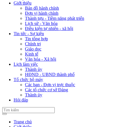
Giới thiệu
Bản đồ hành chính
Đơn vị hành chính
Thành tựu - Tiềm năng phát triển
Lịch sử - Văn hóa
Điều kiện tự nhiên - xã hội
Tin tức - Sự kiện
Tin tổng hợp
Chính trị
Giáo dục
Kinh tế
Văn hóa - Xã hội
Lịch làm việc
Thành ủy
HĐND - UBND thành phố
Tổ chức bộ máy
Các ban - Đơn vị trực thuộc
Các tổ chức cơ sở Đảng
Thành ủy
Hỏi đáp
Trang chủ
Giới thiệu