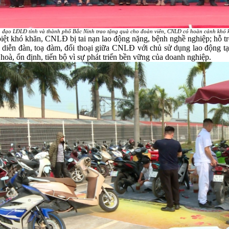
 đạo LĐLĐ tỉnh và thành phố Bắc Ninh trao tặng quà cho đoàn viên, CNLĐ có hoàn cảnh khó
t khó khăn, CNLĐ bị tai nạn lao động nặng, bệnh nghề nghiệp; hỗ tr
iễn đàn, toạ đàm, đối thoại giữa CNLĐ với chủ sử dụng lao động tại do
hoà, ổn định, tiến bộ vì sự phát triển bền vững của doanh nghiệp.