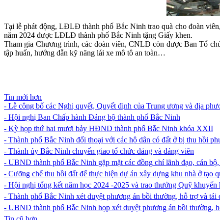
Tại lễ phát động, LĐLĐ thành phố Bắc Ninh trao quà cho đoàn viên
năm 2024 được LĐLĐ thành phố Bắc Ninh tặng Giấy khen.
Tham gia Chương trình, các đoàn viên, CNLĐ còn được Ban Tổ chức 
tập huấn, hướng dẫn kỹ năng lái xe mô tô an toàn…
Tin mới hơn
- Lễ công bố các Nghị quyết, Quyết định của Trung ương và địa phươ
- Hội nghị Ban Chấp hành Đảng bộ thành phố Bắc Ninh
- Kỳ họp thứ hai mươi bảy HĐND thành phố Bắc Ninh khóa XXII
- Thành phố Bắc Ninh đối thoại với các hộ dân có đất ở bị thu hồi 
- Thành ủy Bắc Ninh chuyển giao tổ chức đảng và đảng viên
- UBND thành phố Bắc Ninh gặp mặt các đồng chí lãnh đạo, cán bộ
- Cưỡng chế thu hồi đất để thực hiện dự án xây dựng khu nhà ở tạo 
- Hội nghị tổng kết năm học 2024 -2025 và trao thưởng Quỹ khuyến
- Thành phố Bắc Ninh xét duyệt phương án bồi thường, hỗ trợ và tái 
- UBND thành phố Bắc Ninh họp xét duyệt phương án bồi thường, h
Tin cũ hơn