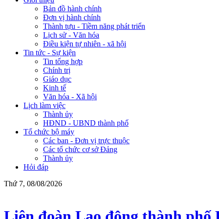
Bản đồ hành chính
Đơn vị hành chính
Thành tựu - Tiềm năng phát triển
Lịch sử - Văn hóa
Điều kiện tự nhiên - xã hội
Tin tức - Sự kiện
Tin tổng hợp
Chính trị
Giáo dục
Kinh tế
Văn hóa - Xã hội
Lịch làm việc
Thành ủy
HĐND - UBND thành phố
Tổ chức bộ máy
Các ban - Đơn vị trực thuộc
Các tổ chức cơ sở Đảng
Thành ủy
Hỏi đáp
Thứ 7, 08/08/2026
Liên đoàn Lao động thành phố 