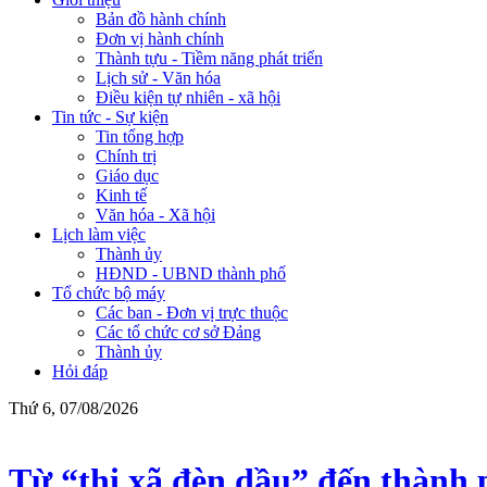
Bản đồ hành chính
Đơn vị hành chính
Thành tựu - Tiềm năng phát triển
Lịch sử - Văn hóa
Điều kiện tự nhiên - xã hội
Tin tức - Sự kiện
Tin tổng hợp
Chính trị
Giáo dục
Kinh tế
Văn hóa - Xã hội
Lịch làm việc
Thành ủy
HĐND - UBND thành phố
Tổ chức bộ máy
Các ban - Đơn vị trực thuộc
Các tổ chức cơ sở Đảng
Thành ủy
Hỏi đáp
Thứ 6, 07/08/2026
Từ “thị xã đèn dầu” đến thành 