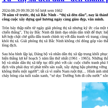
2024-08-29 09:39:20
Số lượt xem 1662
70 năm về trước, thị xã Bắc Ninh - “thị xã đèn dầu”, nay là th
công cuộc xây dựng quê hương ngày càng giàu đẹp, văn minh.
Tròn bảy thập niên từ ngày giải phóng thị xã nhưng ký ức của một t
chiến thắng”, Thị ủy Bắc Ninh đã lãnh đạo nhân dân triệt để thực hiệ
kết hợp chặt chẽ giữa đấu tranh chính trị với đấu tranh vũ trang; c
khỏi thị xã. Giải phóng thị xã Bắc Ninh không chỉ đóng góp vào th
lòng địch.
Sau hòa bình lập lại, Đảng bộ và nhân dân thị xã tập trung khôi phục 
hiện thắng lợi kế hoạch 5 năm lần thứ nhất (1961 - 1965). Những thắ
bộ và nhân dân thị xã tiếp tục đối phó với các cuộc chiến tranh p
địch vừa phải duy trì phát triển sản xuất, xây dựng hậu phương vữn
không thiếu một người”; tất cả vì miền Nam ruột thịt… Hình ảnh nhữ
cháy bỏng của tuổi xuân xanh, “xẻ dọc Trường Sơn đi cứu nước” xôn