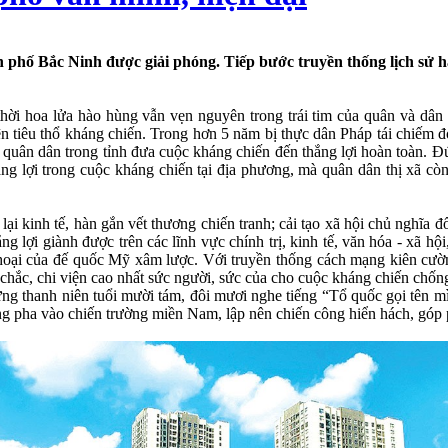
ành phố Bắc Ninh được giải phóng. Tiếp bước truyền thống lịch sử
hời hoa lửa hào hùng vẫn vẹn nguyên trong trái tim của quân và dân 
n tiêu thổ kháng chiến. Trong hơn 5 năm bị thực dân Pháp tái chiếm đón
ùng quân dân trong tỉnh đưa cuộc kháng chiến đến thắng lợi hoàn toàn. 
ắng lợi trong cuộc kháng chiến tại địa phương, mà quân dân thị xã cò
lại kinh tế, hàn gắn vết thương chiến tranh; cải tạo xã hội chủ nghĩa 
ng lợi giành được trên các lĩnh vực chính trị, kinh tế, văn hóa - xã h
há hoại của đế quốc Mỹ xâm lược. Với truyền thống cách mạng kiên cư
g chắc, chi viện cao nhất sức người, sức của cho cuộc kháng chiến chố
ng thanh niên tuổi mười tám, đôi mươi nghe tiếng “Tổ quốc gọi tên m
g pha vào chiến trường miền Nam, lập nên chiến công hiển hách, góp 