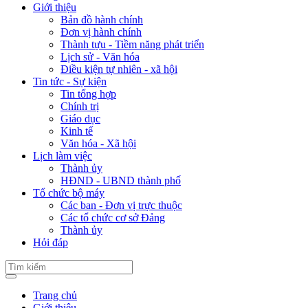
Giới thiệu
Bản đồ hành chính
Đơn vị hành chính
Thành tựu - Tiềm năng phát triển
Lịch sử - Văn hóa
Điều kiện tự nhiên - xã hội
Tin tức - Sự kiện
Tin tổng hợp
Chính trị
Giáo dục
Kinh tế
Văn hóa - Xã hội
Lịch làm việc
Thành ủy
HĐND - UBND thành phố
Tổ chức bộ máy
Các ban - Đơn vị trực thuộc
Các tổ chức cơ sở Đảng
Thành ủy
Hỏi đáp
Trang chủ
Giới thiệu