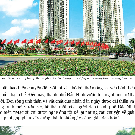
Sau 70 năm giải phóng, thành phố Bắc Ninh được xây dựng ngày càng khang trang, hiện đại.
 biết bao biến chuyển đối với thị xã nhỏ bé, thơ mộng và yên bình bên
n nhiều hạn chế. Đến nay, thành phố Bắc Ninh vươn lên mạnh mẽ trở t
i. Đời sống tinh thần và vật chất của nhân dân ngày được cải thiện và 
 trình mới vươn cao, bề thế, mỗi một người dân thành phố Bắc Ninh
iết: “Mặc dù chỉ được nghe ông tôi kể lại những câu chuyện về giải
nh phải góp phần xây dựng thành phố ngày càng giàu đẹp hơn”.