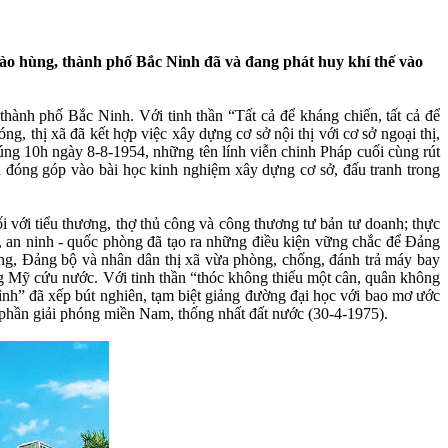
 hào hùng, thành phố Bắc Ninh đã và đang phát huy khí thế vào
thành phố Bắc Ninh. Với tinh thần “Tất cả để kháng chiến, tất cả để
g, thị xã đã kết hợp việc xây dựng cơ sở nội thị với cơ sở ngoại thị,
Đúng 10h ngày 8-8-1954, những tên lính viễn chinh Pháp cuối cùng rút
n đóng góp vào bài học kinh nghiệm xây dựng cơ sở, đấu tranh trong
đối với tiểu thương, thợ thủ công và công thương tư bản tư doanh; thực
ội, an ninh - quốc phòng đã tạo ra những điều kiện vững chắc để Đảng
ờng, Đảng bộ và nhân dân thị xã vừa phòng, chống, đánh trả máy bay
ng Mỹ cứu nước. Với tinh thần “thóc không thiếu một cân, quân không
ình” đã xếp bút nghiên, tạm biệt giảng đường đại học với bao mơ ước
phần giải phóng miền Nam, thống nhất đất nước (30-4-1975).