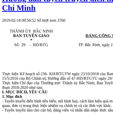
Chí Minh
2019-02-18 09:56:52
Số lượt xem 3760
THÀNH ỦY BẮC NINH
BAN TUYÊN GIÁO
ĐẢNG CỘNG 
*
Số: 29 - HD/BTG
TP. Bắc Ninh, ngày 
Thực hiện Kế hoạch số 236- KH/BTGTW ngày 23/10/2018 của Ban T
15/5/2016 của Bộ Chính trị; Hướng dẫn số 47-HD/BTGTU ngày 29/1
Thực hiện Chỉ đạo của Thường trực Thành ủy Bắc Ninh, Ban Tuyên 
đoạn 2018-2020 như sau:
I.
M
ỤC ĐÍCH, YÊU CẦU
1. Mục đích
- Tuyên truyền điển hình tiêu biểu, mô hình hay, cách làm hiệu quả 
quan, đơn vị trong thực hiện nhiệm vụ chính trị và các lĩnh vực khác.
- Tuyên truyền làm cho cán bộ, đảng viên và nhân dân nhận thức sâ