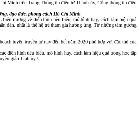
ồ Chí Minh trên Trang Thông tin điện tử Thành ủy, Cổng thông tin điện
ưởng, đạo đức, phong cách Hồ Chí Minh
i, biểu dương về điển hình tiêu biểu, mô hình hay, cách làm hiệu quả
hân dân, nhất là thế hệ trẻ tham gia hưởng ứng. Từ những tấm gương
hoạch tuyên truyền từ nay đến hết năm 2020 phù hợp với đặc thù của
c điển hình tiêu biểu, mô hình hay, cách làm hiệu quả trong học tập
yên giáo Tỉnh ủy./.