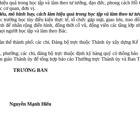
àm hiệu quả trong học tập và làm theo tư tưởng, đạo đức, phong cách H
c cơ quan, đơn vị.
biểu, mô hình hay, cách làm hiệu quả
trong học tập và
làm theo tư t
 trường học tùy điều kiện thực tế, tổ chức gặp mặt, giao lưu, trao đổ
nh để nhân rộng điển hình, đồng thời cổ vũ, động viên các tầng lớp n
mọi người học tập và làm theo Bác.
àn thể thành phố; các chi, Đảng bộ trực thuộc Thành ủy xây dựng Kế 
phường; các chi, đảng bộ trực thuộc định kỳ hàng quý có thông báo cá
n giáo Thành ủy để tổng hợp báo cáo Thường trực Thành ủy và Ban Tu
TRƯỞNG BAN
Nguyễn Mạnh Hiếu