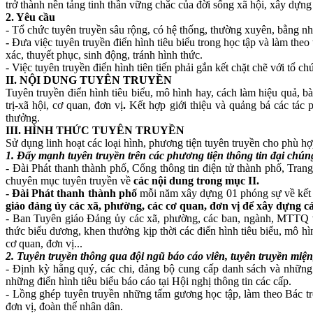
trở thành nền tảng tinh thần vững chắc của đời sống xã hội, xây dựng
2. Yêu cầu
- Tổ chức tuyên truyền sâu rộng, có hệ thống, thường xuyên, bằng nh
-
Đưa việc tuyên truyền điển hình tiêu biểu trong học tập và làm the
xác, thuyết phục, sinh động, tránh hình thức.
- Việc tuyên truyền điển hình tiên tiến phải gắn kết chặt chẽ với tổ 
II
. N
ỘI DUNG
TUYÊN TRUYỀN
Tuyên truyền điển hình tiêu biểu, mô hình hay, cách làm hiệu quả,
trị-xã hội, cơ quan, đơn vị
.
Kết hợp giới thiệu và quảng bá các tác
thưởng.
III. HÌNH THỨC TUYÊN TRUYỀN
Sử dụng linh hoạt các loại hình, phương tiện tuyên truyền cho phù hợ
1. Đẩy mạnh tuyên truyền trên các phương tiện thông tin đại chún
- Đài Phát thanh thành phố, Cổng thông tin điện tử thành phố, Trang
chuyên mục tuyên truyền về
các nội dung trong mục
II.
- Đài
Phát thanh thành phố
mỗi năm xây dựng 01 phóng sự về kết qu
giáo đảng ủy các xã, phường
, các cơ quan, đơn vị
để xây dựng c
- Ban Tuyên giáo Đảng ủy các xã, phường, các ban, ngành, MTTQ và c
thức biểu dương, khen thưởng kịp thời các điển hình tiêu biểu, mô hì
cơ quan, đơn vị...
2.
Tuyên truyền thông qua đội ngũ báo cáo viên, tuyên truyền miệ
- Định kỳ hằng quý, các chi, đảng bộ cung cấp danh sách và những 
những điển hình tiêu biểu báo cáo tại Hội nghị thông tin các cấp.
- Lồng ghép tuyên truyền những tấm gương học tập, làm theo Bác tron
đơn vị, đoàn thể nhân dân.