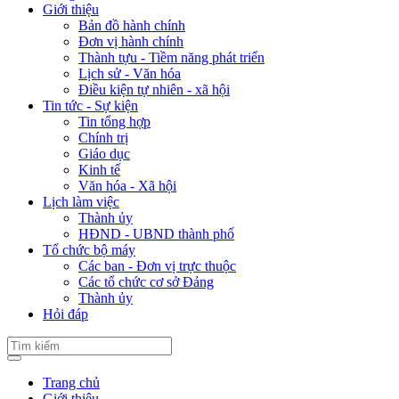
Giới thiệu
Bản đồ hành chính
Đơn vị hành chính
Thành tựu - Tiềm năng phát triển
Lịch sử - Văn hóa
Điều kiện tự nhiên - xã hội
Tin tức - Sự kiện
Tin tổng hợp
Chính trị
Giáo dục
Kinh tế
Văn hóa - Xã hội
Lịch làm việc
Thành ủy
HĐND - UBND thành phố
Tổ chức bộ máy
Các ban - Đơn vị trực thuộc
Các tổ chức cơ sở Đảng
Thành ủy
Hỏi đáp
Trang chủ
Giới thiệu