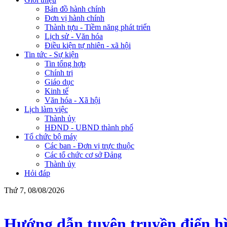
Bản đồ hành chính
Đơn vị hành chính
Thành tựu - Tiềm năng phát triển
Lịch sử - Văn hóa
Điều kiện tự nhiên - xã hội
Tin tức - Sự kiện
Tin tổng hợp
Chính trị
Giáo dục
Kinh tế
Văn hóa - Xã hội
Lịch làm việc
Thành ủy
HĐND - UBND thành phố
Tổ chức bộ máy
Các ban - Đơn vị trực thuộc
Các tổ chức cơ sở Đảng
Thành ủy
Hỏi đáp
Thứ 7, 08/08/2026
Hướng dẫn tuyên truyền điển hì