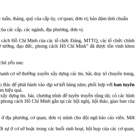
 tuần, tháng, quý của cấp ủy, cơ quan, đơn vị; bảo đảm tính chuẩn
 của các cấp, các ngành, địa phương, đơn vị.
ong cách Hồ Chí Minh của các tổ chức Đảng, MTTQ, các tổ chức chính
 tư tưởng, đạo đức, phong cách Hồ Chí Minh” đã được tôn vinh khen
 chủ yếu sau:
hanh cơ sở thường xuyên xây dựng các tin, bài, duy trì chuyên trang,
eo Bác để phát hành vào dịp sơ kết hàng năm; phối hợp với
ban tuyên
àm hiệu quả.
y dựng tin, bài, chương trình để tuyên truyền rộng rãi; có các hình
, phong cách Hồ Chí Minh gắn tại các hội nghị, hội thảo, giao ban của
c ở địa phương, cơ quan, đơn vị mình cho đội ngũ báo cáo viên. Mời
i sự ở cơ sở hoặc trong các buổi sinh hoạt, hội họp của các cơ quan,