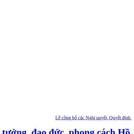
Lễ công bố các Nghị quyết, Quyết định của Tru
ư tưởng, đạo đức, phong cách Hồ