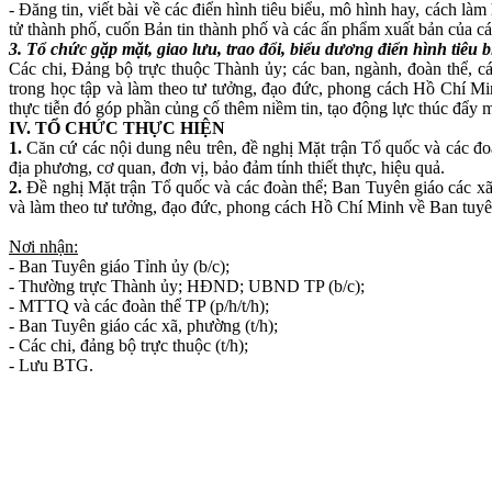
- Đăng tin, viết bài về các điển hình tiêu biểu, mô hình hay, cách l
tử thành phố, cuốn Bản tin thành phố và các ấn phẩm xuất bản của cá
3. Tổ chức
gặp mặt, giao lưu, trao đổi, biểu dương
điển hình tiêu 
Các chi, Đảng bộ trực thuộc Thành ủy; các ban, ngành, đoàn thể, các
trong học tập và làm theo tư tưởng, đạo đức, phong cách Hồ Chí Mi
thực tiễn đó góp phần củng cố thêm niềm tin, tạo động lực thúc đẩy 
IV. TỔ CHỨC THỰC HIỆN
1.
Căn cứ các nội dung nêu trên, đề nghị Mặt trận Tổ quốc và các đo
địa phương, cơ quan, đơn vị, bảo đảm tính thiết thực, hiệu quả.
2
.
Đề nghị Mặt trận Tổ quốc và các đoàn thể; Ban Tuyên giáo các xã, 
và làm theo tư tưởng, đạo đức, phong cách Hồ Chí Minh về Ban tuyê
Nơi nhận:
- Ban Tuyên giáo Tỉnh ủy (b/c);
- Thường trực Thành ủy; HĐND; UBND TP (b/c);
- MTTQ và các đoàn thể TP (p/h/t/h);
- Ban Tuyên giáo các xã, phường (t/h);
- Các chi, đảng bộ trực thuộc (t/h);
- Lưu BTG.