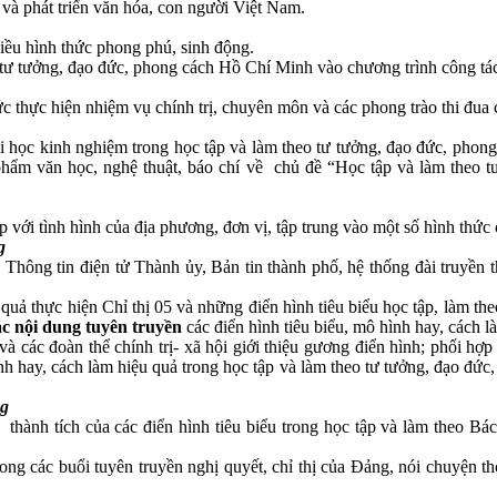
 và phát triển văn hóa, con người Việt Nam.
iều hình thức phong phú, sinh động.
o tư tưởng, đạo đức, phong cách Hồ Chí Minh vào chương trình công tác
chức thực hiện nhiệm vụ chính trị, chuyên môn và các phong trào thi đua
 bài học kinh nghiệm trong học tập và làm theo tư tưởng, đạo đức, ph
 phẩm văn học, nghệ thuật, báo chí về chủ đề “Học tập và làm theo
p với tình hình của địa phương, đơn vị, tập trung vào một số hình thức
g
 Thông tin điện tử Thành ủy, Bản tin thành phố, hệ thống đài truyền t
ả thực hiện Chỉ thị 05 và những điển hình tiêu biểu học tập, làm th
ác nội dung tuyên truyền
các điển hình tiêu biểu, mô hình hay, cách l
ác đoàn thể chính trị- xã hội giới thiệu gương điển hình; phối hợp xâ
nh hay, cách làm hiệu quả trong học tập và làm theo tư tưởng, đạo đức
ng
thành tích của các điển hình tiêu biểu trong học tập và làm theo Bá
g các buổi tuyên truyền nghị quyết, chỉ thị của Đảng, nói chuyện thờ