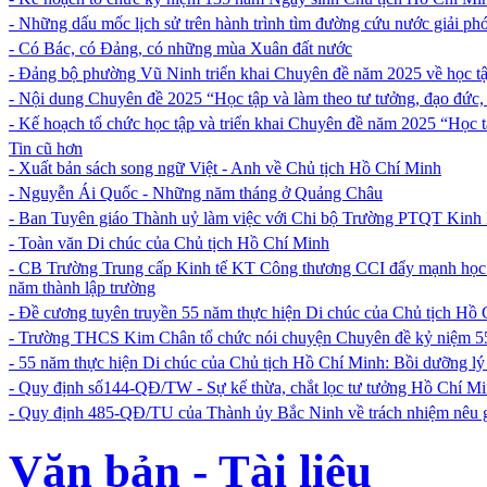
- Những dấu mốc lịch sử trên hành trình tìm đường cứu nước giải p
- Có Bác, có Đảng, có những mùa Xuân đất nước
- Đảng bộ phường Vũ Ninh triển khai Chuyên đề năm 2025 về học tậ
- Nội dung Chuyên đề 2025 “Học tập và làm theo tư tưởng, đạo đức,
- Kế hoạch tổ chức học tập và triển khai Chuyên đề năm 2025 “Học 
Tin cũ hơn
- Xuất bản sách song ngữ Việt - Anh về Chủ tịch Hồ Chí Minh
- Nguyễn Ái Quốc - Những năm tháng ở Quảng Châu
- Ban Tuyên giáo Thành uỷ làm việc với Chi bộ Trường PTQT Kinh
- Toàn văn Di chúc của Chủ tịch Hồ Chí Minh
- CB Trường Trung cấp Kinh tế KT Công thương CCI đẩy mạnh học t
năm thành lập trường
- Đề cương tuyên truyền 55 năm thực hiện Di chúc của Chủ tịch Hồ
- Trường THCS Kim Chân tổ chức nói chuyện Chuyên đề kỷ niệm 55
- 55 năm thực hiện Di chúc của Chủ tịch Hồ Chí Minh: Bồi dưỡng lý 
- Quy định số144-QĐ/TW - Sự kế thừa, chắt lọc tư tưởng Hồ Chí M
- Quy định 485-QĐ/TU của Thành ủy Bắc Ninh về trách nhiệm nêu g
Văn bản - Tài liệu