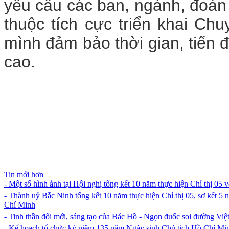
yêu cầu các ban, ngành, đoàn 
thuộc tích cực triển khai Ch
mình đảm bảo thời gian, tiến 
cao.
Tin mới hơn
- Một số hình ảnh tại Hội nghị tổng kết 10 năm thực hiện Chỉ thị 05
- Thành uỷ Bắc Ninh tổng kết 10 năm thực hiện Chỉ thị 05, sơ kết 5 
Chí Minh
- Tinh thần đổi mới, sáng tạo của Bác Hồ - Ngọn đuốc soi đường V
- Kế hoạch tổ chức kỷ niệm 135 năm Ngày sinh Chủ tịch Hồ Chí Min