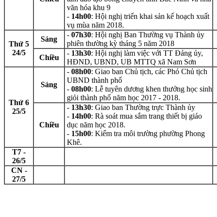
văn hóa khu 9
-
14h00
: Hội nghị triển khai sản kế hoạch xuất
vụ mùa năm 2018.
-
07h30
: Hội nghị Ban Thường vụ Thành ủy
Sáng
phiên thường kỳ tháng 5 năm 2018
Thứ 5
24/5
-
13h30
: Hội nghị làm việc với TT Đảng ủy,
Chiều
HĐND, UBND, UB MTTQ xã Nam Sơn
-
08h00
: Giao ban Chủ tịch, các Phó Chủ tịch
UBND thành phố
Sáng
-
08h00
: Lễ tuyên dương khen thưởng học sinh
giỏi thành phố năm học 2017 - 2018.
Thứ 6
-
13h30
: Giao ban Thường trực Thành ủy
25/5
-
14h00
: Rà soát mua sắm trang thiết bị giáo
Chiều
dục năm học 2018.
-
15h00
: Kiểm tra môi trường phường Phong
Khê.
T7 -
26/5
CN -
27/5