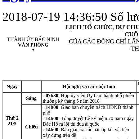
2018-07-19 14:36:50
Số lư
LỊCH TỔ CHỨC, DỰ CH
CUỘ
THÀNH ỦY BẮC NINH
CỦA CÁC ĐỒNG CHÍ LÃ
VĂN PHÒNG
TH
*
Từ ngà
Ngày
Hội nghị và các cuộc họp
-
07h30
: Họp ủy viên Ủy ban thành phố phiên
Sáng
thường kỳ tháng 5 năm 2018
-
14h00
: Giao ban chuyên trách HĐND thành
phố
Thứ 2
-
14h00
: Tổng duyệt Lễ kỷ niệm 70 năm ngày
21/5
Bác Hồ ra lời thi đua ái quốc
Chiều
-
14h00
: Bàn giải tỏa các bãi tập kết vật liệu
xây dựng trên đê