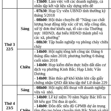
-
15h00
: Làm việc với các doanh nghiệp, cá
nhân tập kết vật liệu xây dựng trên đê
-
07h30
: Họp Ủy viên UBND tỉnh thường kỳ
tháng 5/2018
-
08h00
: Hội thảo chuyên đề "Nâng cao chất
lượng hoạt động tiếp xúc cử tri, tiếp công dân,
Sáng
xử lý đơn thư khiếu nại, tố cáo của Thường
trực HĐND, đại biểu HĐND thành phố và
các xã, phường"
-
08h30
: Tập huấn nghiệp vụ phòng cháy chữa
Thứ 3
cháy
22/5
-
14h00
: Hội nghị tổng kết công tác Đảng 6
tháng đầu năm 2018; phương hướng 6 tháng
cuối năm 2018
-
14h00
: Họp kiểm điểm thực hiện đất dân cư
Chiều
dịch vụ phường Kinh Bắc; Hạp Lĩnh; Vân
Dương
-
14h00
: Bàn tháo gỡ khó khăn khi cấp giấy
chứng nhận QSD đất khu tập thể Lữ đoàn 229
-
08h00
: Hội nghị đối thoại với doanh nghiệp
Sáng
vừa và nhỏ.
-
14h00
: Lễ kỷ niệm 70 năm Ngày Bác Hồ ra
lời kêu gọi Thi đua ái quốc.
Thứ 4
-
14h00
: Đôn đốc tiến độ GPMB dự án trung
23/5
Chiều
tâm đào tạo bóng chuyền tỉnh Bắc Ninh và nhà