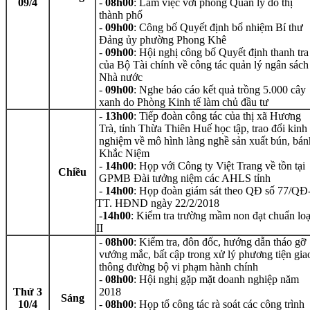
09/4
-
08h00
: Làm việc với phòng Quản lý đô thị
thành phố
-
09h00
: Công bố Quyết định bổ nhiệm Bí thư
Đảng ủy phường Phong Khê
-
09h00
: Hội nghị công bố Quyết định thanh tra
của Bộ Tài chính về công tác quản lý ngân sách
Nhà nước
-
09h00
: Nghe báo cáo kết quả trồng 5.000 cây
xanh do Phòng Kinh tế làm chủ đầu tư
-
13h00
: Tiếp đoàn công tác của thị xã Hương
Trà, tỉnh Thừa Thiên Huế học tập, trao đổi kinh
nghiệm về mô hình làng nghề sản xuất bún, bán
Khắc Niệm
-
14h00
: Họp với Công ty Việt Trang về tồn tại
Chiều
GPMB Đài tưởng niệm các AHLS tỉnh
-
14h00
: Họp đoàn giám sát theo QĐ số 77/QĐ
TT. HĐND ngày 22/2/2018
-
14h00
: Kiểm tra trường mầm non đạt chuẩn loạ
II
-
08h00
: Kiểm tra, đôn đốc, hướng dẫn tháo gỡ
vướng mắc, bất cập trong xử lý phương tiện gia
thông đường bộ vi phạm hành chính
-
08h00
: Hội nghị gặp mặt doanh nghiệp năm
Thứ 3
2018
Sáng
10/4
-
08h00
: Họp tổ công tác rà soát các công trình