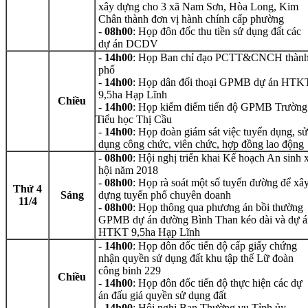
xây dựng cho 3 xã Nam Sơn, Hòa Long, Kim
Chân thành đơn vị hành chính cấp phường
-
08h00
: Họp đôn đốc thu tiền sử dụng đất các
dự án DCDV
-
14h00
: Họp Ban chỉ đạo PCTT&CNCH thàn
phố
-
14h00
: Họp dân đối thoại GPMB dự án HTK
9,5ha Hạp Lĩnh
Chiều
-
14h00
: Họp kiểm điểm tiến độ GPMB Trường
Tiểu học Thị Cầu
-
14h00
: Họp đoàn giám sát việc tuyển dụng, sử
dụng công chức, viên chức, hợp đồng lao động
-
08h00
: Hội nghị triển khai Kế hoạch An sinh 
hội năm 2018
-
08h00
: Họp rà soát một số tuyến đường để xâ
Thứ 4
Sáng
dựng tuyến phố chuyên doanh
11/4
-
08h00
: Họp thông qua phương án bồi thường
GPMB dự án đường Bình Than kéo dài và dự á
HTKT 9,5ha Hạp Lĩnh
-
14h00
: Họp đôn đốc tiến độ cấp giấy chứng
nhận quyền sử dụng đất khu tập thể Lữ đoàn
công binh 229
Chiều
-
14h00
: Họp đôn đốc tiến độ thực hiện các dự
án đấu giá quyền sử dụng đất
-
14h00
: Hội nghị Ban Thường vụ Tỉnh ủy