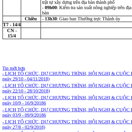
trật tự xây dựng trên địa bàn thành phố
-
09h00
: Kiểm tra sản xuất nông nghiệp trên địa
bàn
Chiều
-
13h30
: Giao ban Thường trực Thành ủy
T7 - 14/4
CN -
15/4
Tin mới hơn
- LỊCH TỔ CHỨC, DỰ CHƯƠNG TRÌNH, HỘI NGHỊ & CUỘC
ngày 29/10 - 04/11/2018)
- LỊCH TỔ CHỨC, DỰ CHƯƠNG TRÌNH, HỘI NGHỊ & CUỘC
ngày 22/10 - 28/10/2018)
- LỊCH TỔ CHỨC, DỰ CHƯƠNG TRÌNH, HỘI NGHỊ & CUỘC
ngày 10/9 - 16/9/20186
- LỊCH TỔ CHỨC, DỰ CHƯƠNG TRÌNH, HỘI NGHỊ & CUỘC
ngày 03/9 - 09/9/20186
- LỊCH TỔ CHỨC, DỰ CHƯƠNG TRÌNH, HỘI NGHỊ & CUỘC
ngày 27/8 - 02/9/2018)