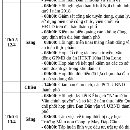
-
08h00
: Hội nghị giao ban Khối Nội chính tỉnh
quý I năm 2018
-
08h00
: Giám sát công tác tuyển dụng, quản lý,
sử dụng biên chế công chức, viên chức và
HĐLD trên địa bàn thành phố
-
08h00
: Kiểm tra biển quảng cáo không đúng
quy định trên địa bàn thành phố
Thứ 5
Sáng
-
08h00
: Hội nghị triển khai tháng hành động vì
12/4
an toàn thực phẩm
-
08h00
: Họp Tổ công tác tuyên truyền, vận
động GPMB dự án HTKT 10ha Hòa Long
-
08h00
: Họp bàn về kết quả kiểm tra các cơ sở
kinh doanh ga trong khu dân cư
-
09h00
: Họp đôn đốc tiến độ lựa chọn nhà đầu
tư có sử dụng đất
-
14h00
: Giao ban Chủ tịch, các PCT UBND
Chiều
thành phố
-
08h00
: Hội nghị ký kết Kế hoạch “Năm Dân
Vận chính quyền” và sơ kết 2 năm thực hiện Q
chế phối hợp giữa Ban Dân vận và UBND thàn
phố
Thứ 6
-
08h00
: Làm việc về trang thiết bị dạy học
Sáng
13/4
Trường Mầm non Công ty May Đáp Cầu
-
08h00
: Tập huấn lĩnh vực đầu tư, trật tự đô thị