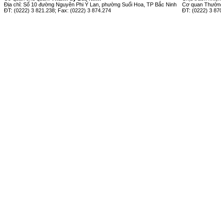
Địa chỉ: Số 10 đường Nguyên Phi Ỷ Lan, phường Suối Hoa, TP Bắc Ninh
Cơ quan Thường
ĐT: (0222) 3 821.238; Fax: (0222) 3 874.274
ĐT: (0222) 3 