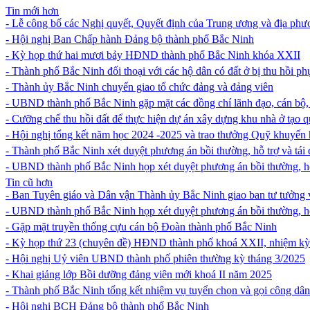
Tin mới hơn
- Lễ công bố các Nghị quyết, Quyết định của Trung ương và địa phươ
- Hội nghị Ban Chấp hành Đảng bộ thành phố Bắc Ninh
- Kỳ họp thứ hai mươi bảy HĐND thành phố Bắc Ninh khóa XXII
- Thành phố Bắc Ninh đối thoại với các hộ dân có đất ở bị thu hồi 
- Thành ủy Bắc Ninh chuyển giao tổ chức đảng và đảng viên
- UBND thành phố Bắc Ninh gặp mặt các đồng chí lãnh đạo, cán bộ
- Cưỡng chế thu hồi đất để thực hiện dự án xây dựng khu nhà ở tạo 
- Hội nghị tổng kết năm học 2024 -2025 và trao thưởng Quỹ khuyến
- Thành phố Bắc Ninh xét duyệt phương án bồi thường, hỗ trợ và tái 
- UBND thành phố Bắc Ninh họp xét duyệt phương án bồi thường, h
Tin cũ hơn
- Ban Tuyên giáo và Dân vận Thành ủy Bắc Ninh giao ban tư tưởng v
- UBND thành phố Bắc Ninh họp xét duyệt phương án bồi thường, h
- Gặp mặt truyền thống cựu cán bộ Đoàn thành phố Bắc Ninh
- Kỳ họp thứ 23 (chuyên đề) HĐND thành phố khoá XXII, nhiệm kỳ
- Hội nghị Uỷ viên UBND thành phố phiên thường kỳ tháng 3/2025
- Khai giảng lớp Bồi dưỡng đảng viên mới khoá II năm 2025
- Thành phố Bắc Ninh tổng kết nhiệm vụ tuyển chọn và gọi công dâ
- Hội nghị BCH Đảng bộ thành phố Bắc Ninh