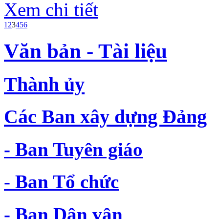
Xem chi tiết
1
2
3
4
5
6
Văn bản - Tài liệu
Thành ủy
Các Ban xây dựng Đảng
- Ban Tuyên giáo
- Ban Tổ chức
- Ban Dân vận