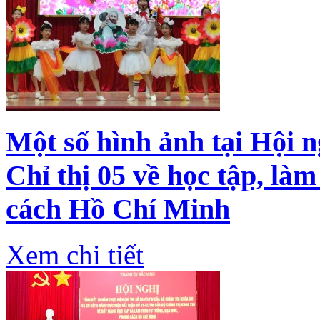
Một số hình ảnh tại Hội n
Chỉ thị 05 về học tập, là
cách Hồ Chí Minh
Xem chi tiết