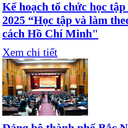
Kế hoạch tổ chức học tập
2025 “Học tập và làm the
cách Hồ Chí Minh"
Xem chi tiết
Đảng bộ thành phố Bắc N