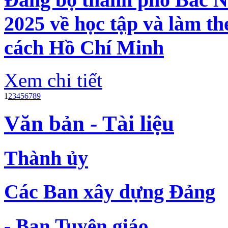
2025 về học tập và làm th
cách Hồ Chí Minh
Xem chi tiết
1
2
3
4
5
6
7
8
9
Văn bản - Tài liệu
Thành ủy
Các Ban xây dựng Đảng
- Ban Tuyên giáo