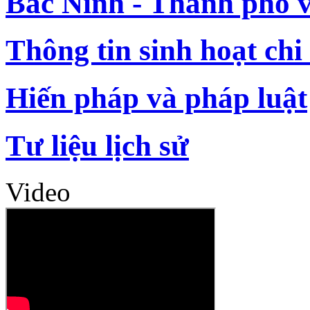
Bắc Ninh - Thành phố 
Thông tin sinh hoạt chi
Hiến pháp và pháp luật
Tư liệu lịch sử
Video